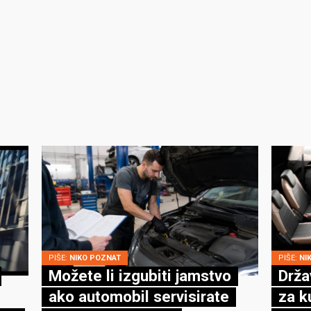
PIŠE:
NIKO POZNAT
PIŠE:
NI
Možete li izgubiti jamstvo
Drža
ako automobil servisirate
za k