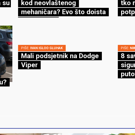
 su
kod neovlaštenog
tko 
mehaničara? Evo što doista
potp
kaže zakon
PIŠE:
IVAN IGLOO GLUHAK
PIŠE:
NI
Mali podsjetnik na Dodge
8 sa
Viper
sigu
puto
cu?