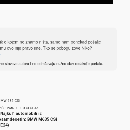
dnik o kojem ne znamo ništa, samo nam ponekad pošalje
 mu ovo nije pravo ime. Tko se pobogu zove Niko?
e
ne stavove autora i ne odražavaju nužno stav redakcije portala.
PIŠE:
IVAN IGLOO GLUHAK
“Najkul” automobili iz
osamdesetih: BMW M635 CSi
(E24)