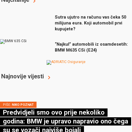
Sutra ujutro na računu vas čeka 50
milijuna eura. Koji automobil prvi
kupujete?
“Najkul” automobili iz osamdesetih:
BMW M635 CSi (E24)
Najnovije vijesti
PIŠE:
NIKO POZNAT
Predvidjeli smo ovo prije nekoliko
godina: BMW je upravo napravio ono čega
su se vozači najviše bojali