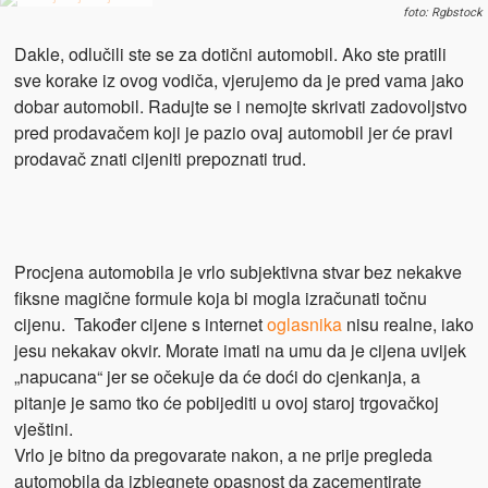
foto: Rgbstock
Dakle, odlučili ste se za dotični automobil. Ako ste pratili
sve korake iz ovog vodiča, vjerujemo da je pred vama jako
dobar automobil. Radujte se i nemojte skrivati zadovoljstvo
pred prodavačem koji je pazio ovaj automobil jer će pravi
prodavač znati cijeniti prepoznati trud.
Procjena automobila je vrlo subjektivna stvar bez nekakve
fiksne magične formule koja bi mogla izračunati točnu
cijenu. Također cijene s internet
oglasnika
nisu realne, iako
jesu nekakav okvir. Morate imati na umu da je cijena uvijek
„napucana“ jer se očekuje da će doći do cjenkanja, a
pitanje je samo tko će pobijediti u ovoj staroj trgovačkoj
vještini.
Vrlo je bitno da pregovarate nakon, a ne prije pregleda
automobila da izbjegnete opasnost da zacementirate