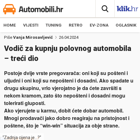
HOME
VIJESTI
TUNING
RETRO
EV-ZONA
OGLASNIK
Piše
Vanja Mirosavljević
26.04.2024
Vodič za kupnju polovnog automobila
– treći dio
Postoje dvije vrste pregovarača: oni koji su pošteni i
uljudni i oni koji su nepošteni i dosadni. Ako spadate u
drugu skupinu, vrlo vjerojatno je da ćete završiti s
nekom kramom, zato što nepošteni i dosadni mogu
tolerirati gluposti.
Ako vjerujete u karmu, dobit ćete dobar automobil.
Mnogi prodavači jako dobro reagiraju na pristojnost i
poštene, što je “win-win” situacija za obje strane.
“Zadnja cijena je…?”