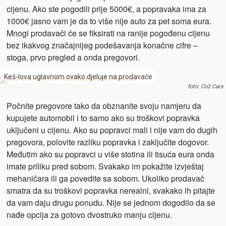
cijenu. Ako ste pogodili prije 5000€, a popravaka ima za
1000€ jasno vam je da to više nije auto za pet soma eura.
Mnogi prodavači će se fiksirati na ranije pogođenu cijenu
bez ikakvog značajnijeg podešavanja konačne cifre –
stoga, prvo pregled a onda pregovori.
Keš-lova uglavnom ovako djeluje na prodavače
foto: Co2 Cars
Počnite pregovore tako da obznanite svoju namjeru da
kupujete automobil i to samo ako su troškovi popravka
uključeni u cijenu. Ako su popravci mali i nije vam do dugih
pregovora, polovite razliku popravka i zaključite dogovor.
Međutim ako su popravci u više stotina ili tisuća eura onda
imate priliku pred sobom. Svakako im pokažite izvještaj
mehaničara ili ga povedite sa sobom. Ukoliko prodavač
smatra da su troškovi popravka nerealni, svakako ih pitajte
da vam daju drugu ponudu. Nije se jednom dogodilo da se
nađe opcija za gotovo dvostruko manju cijenu.