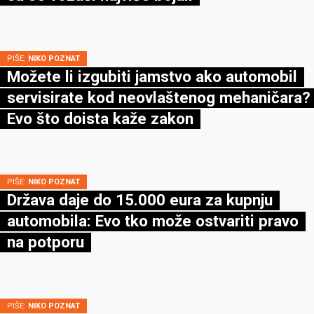
PIŠE:
NIKO POZNAT
Možete li izgubiti jamstvo ako automobil
servisirate kod neovlaštenog mehaničara?
Evo što doista kaže zakon
PIŠE:
NIKO POZNAT
Država daje do 15.000 eura za kupnju
automobila: Evo tko može ostvariti pravo
na potporu
PIŠE:
NIKO POZNAT