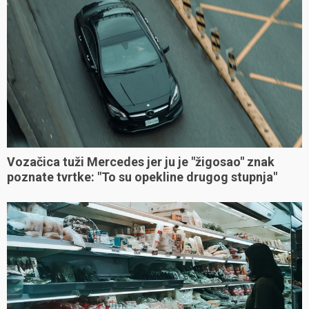
Vozačica tuži Mercedes jer ju je "žigosao" znak
poznate tvrtke: "To su opekline drugog stupnja"