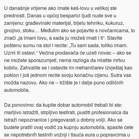
U današnje vrijeme ako imate keš-lovu u velikoj ste
prednosti. Danas u općoj besparici ljudi nude sve u
zamjenu: građevinski materijal, bijelu tehniku, kukuruz,
gnojivo, stoku… Međutim ako se pojavite s novčanicama, to
znači „ja imam lovu, a sada ju možeš imati i ti“. Stavite
poštenu sumu na stol i recite: „Tu sam sada, toliko imam.
Uzmi ili ostavi.“ Većina prodavača će uzeti novac – ako se
ne možete sporazumjeti, nema razloga da mlatite mrtvu
kobilu. Zahvalite se i ostavite im mehaničarev izvještaj kao
poklon i još jednom recite svoju konačnu cijenu. Sutra vas
možda nazovu. Ako ne – tržište je i dalje puno odličnih
automobila.
Da ponovimo: da kupite dobar automobil trebali bi ste:
marljivo istražiti, strpljivo testirati, pustiti profesionalca da
istraži nepoznanice i pregovarati u dobroj volji. Ako se
budete pratili ovaj vodič za kupnju automobila, spasite ćete
se nepotrebnih testnih vožnji i tisuća eura u popravcima u