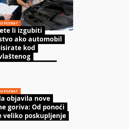
KO POZNAT
te li izgubiti
stvo ako automobil
isirate kod
vlaštenog
aničara? Evo što
sta kaže zakon
KO POZNAT
a objavila nove
ne goriva: Od ponoći
e veliko poskupljenje