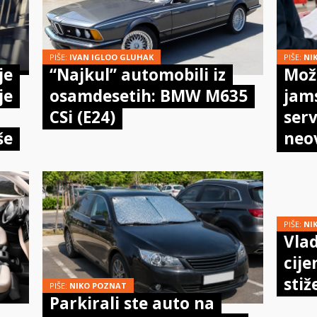
PIŠE:
IVAN IGLOO GLUHAK
PIŠE:
NI
je
“Najkul” automobili iz
Može
je
osamdesetih: BMW M635
jam
CSi (E24)
serv
še
neo
meh
doi
PIŠE:
NI
Vlad
cije
stiž
PIŠE:
NIKO POZNAT
Parkirali ste auto na