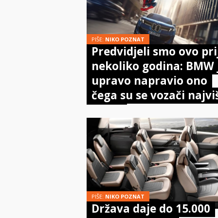
PIŠE:
NIKO POZNAT
Predvidjeli smo ovo pri
nekoliko godina: BMW 
upravo napravio ono
čega su se vozači najvi
bojali
PIŠE:
NIKO POZNAT
Država daje do 15.000