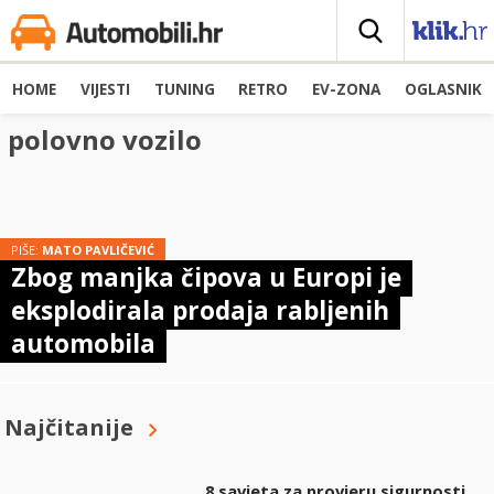
HOME
VIJESTI
TUNING
RETRO
EV-ZONA
OGLASNIK
polovno vozilo
PIŠE:
MATO PAVLIČEVIĆ
Zbog manjka čipova u Europi je
eksplodirala prodaja rabljenih
automobila
Najčitanije
8 savjeta za provjeru sigurnosti