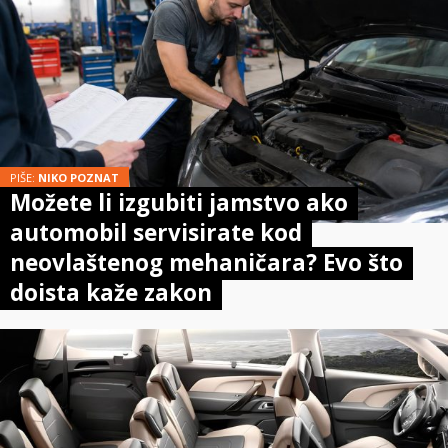
PIŠE:
NIKO POZNAT
Možete li izgubiti jamstvo ako
automobil servisirate kod
neovlaštenog mehaničara? Evo što
doista kaže zakon