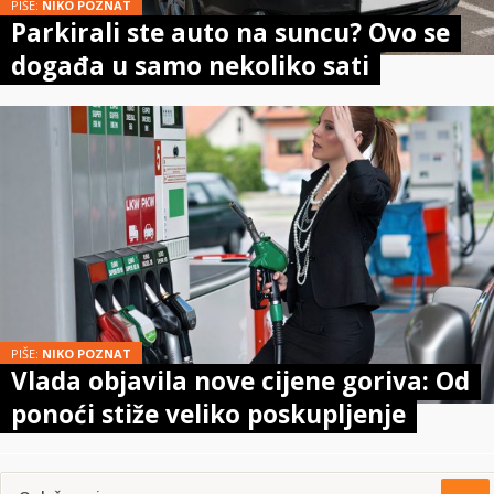
PIŠE:
NIKO POZNAT
Parkirali ste auto na suncu? Ovo se
događa u samo nekoliko sati
PIŠE:
NIKO POZNAT
Vlada objavila nove cijene goriva: Od
ponoći stiže veliko poskupljenje