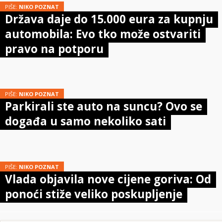
PIŠE:
NIKO POZNAT
Država daje do 15.000 eura za kupnju
automobila: Evo tko može ostvariti
pravo na potporu
PIŠE:
NIKO POZNAT
Parkirali ste auto na suncu? Ovo se
događa u samo nekoliko sati
PIŠE:
NIKO POZNAT
Vlada objavila nove cijene goriva: Od
ponoći stiže veliko poskupljenje