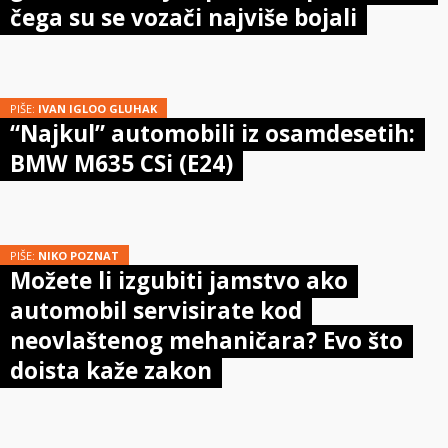
čega su se vozači najviše bojali
PIŠE:
IVAN IGLOO GLUHAK
“Najkul” automobili iz osamdesetih:
BMW M635 CSi (E24)
PIŠE:
NIKO POZNAT
Možete li izgubiti jamstvo ako
automobil servisirate kod
neovlaštenog mehaničara? Evo što
doista kaže zakon