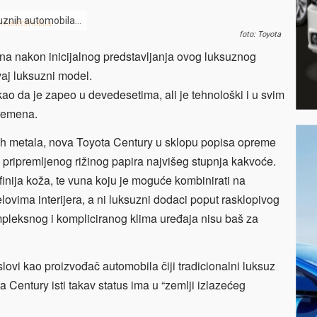
suznih automobila…
foto: Toyota
ina nakon inicijalnog predstavljanja ovog luksuznog
vaj luksuzni model.
ao da je zapeo u devedesetima, ali je tehnološki i u svim
vremena.
ijih metala, nova Toyota Century u sklopu popisa opreme
 pripremljenog rižinog papira najvišeg stupnja kakvoće.
ajfinija koža, te vuna koju je moguće kombinirati na
elovima interijera, a ni luksuzni dodaci poput rasklopivog
mpleksnog i kompliciranog klima uređaja nisu baš za
ovi kao proizvođač automobila čiji tradicionalni luksuz
ta Century isti takav status ima u “zemlji izlazećeg