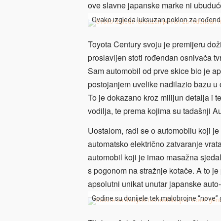
ove slavne japanske marke ni ubuduće
Ovako izgleda luksuzan poklon za rođenda
Toyota Century svoju je premijeru dož
proslavljen stoti rođendan osnivača t
Sam automobil od prve skice bio je aps
postojanjem uvelike nadilazio bazu u 
To je dokazano kroz milijun detalja i 
vodilja, te prema kojima su tadašnji A
Uostalom, radi se o automobilu koji je 
automatsko električno zatvaranje vrat
automobil koji je imao masažna sjedal
s pogonom na stražnje kotače. A to je 
apsolutni unikat unutar japanske auto-i
Godine su donijele tek malobrojne “nove”