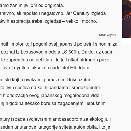
ikamo zanimljivijom od originala.
tivno, ali nipošto i negatovno. Jer Century izgleda
ih aspiracija treba izgledati – veliko i moćno.
foto: Toyota
uti i motor koji pogoni ovaj japanski pokretni sinonim za
ije poznat iz Lexusovog modela LS 600h. Dakle, uz osam
te zapreminu od pet litara, tu je i nikal-hidrogen paket
što ovo Toyotino luksuzno čudo čini Hibridom.
taliste koji u ovakvim glomaznim i luksuznim
mrdljivih čestica od kojih pandama i sredozemnim
i hibridizacije ovog japanskog megalodona vide i
ednjih godina itekako bore sa zagađenjem i ispušnim
ntury ispada svojevrsnim ambasadorom za ekologiju i
esedan unutar ove kategorije svijeta automobila. I to je