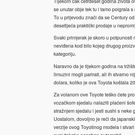
Tijekom čak četrdeset godina života ov
se unutar obje tek tu i tamo poigrala s
To u prijevodu znači da se Century od i
desetljeća praktički prodaje u neprom
Svaki primjerak je skoro u potpunosti r
neviđena kod bilo kojeg drugog proiz
kategoriju.
Naravno da je tijekom godina na tržišt
limuzini mogli parirati, ali ih stvarno
dolara, koliko je ova Toyota koštala 2
Za volanom ove Toyote teško ćete pron
vozačkom sjedalu nalaziti plaćeni šofer
stražnjem sjedalu i jesti sushi s neke 
Uostalom, dovoljno je reći da japanski
verzije ovog Toyotinog modela i stvar