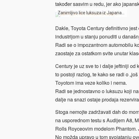
također sasvim u redu, jer ako japansk
Zanimljivo lice luksuza iz Japana…
Dakle, Toyota Century definitivno jest
industrijom u stanju ponuditi u današn
Radi se o impozantnom automobilu koj
zaostaje za ostatkom svite unutar kla
Century je uz sve to i dalje jeftiniji 
to postoji razlog, te kako se radi o „još
Toyotom ima veze koliko i nema.
Radi se jednostavno o luksuzu koji na
dalje na snazi ostaje prodaja rezervir
Stoga nemojte zadržavati dah do mom
na usporednom testu s Audijem A8, 
Rolls Royceovim modelom Phantom. Jer
No možda upravo u tom svojatanju ovog