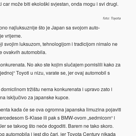
i car može biti ekološki svjestan, onda mogu i svi drugi.
foto: Toyota
 ono najluksuznije što je Japan sa svojom auto-
je vrijeme.
i svojim luksuzom, tehnologijom i tradicijom nimalo ne
se ovakvih automobila.
od konkurenata. No ako ste kojim slučajem pomislili kako za
 jednoj“ Toyoti u nizu, varate se, jer ovaj automobil s
 domicilnom tržištu nema konkurenata i upravo zato i
ana isključivo za japanske kupce.
enta kada će se ova ogromna japanska limuzina pojaviti
Mercedesom S-Klase ili pak s BMW-ovom „sedmicom“ i
 se takvog što neće dogoditi. Barem ne tako skoro.
 automobila i jest dio čari, jer Toyota Century nikada