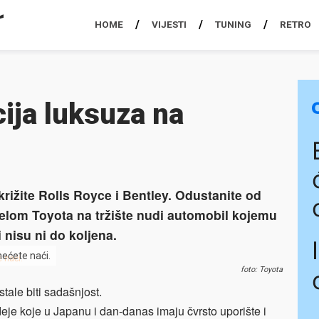
HOME
VIJESTI
TUNING
RETRO
cija luksuza na
rižite Rolls Royce i Bentley. Odustanite od
elom Toyota na tržište nudi automobil kojemu
nisu ni do koljena.
nećete naći.
foto: Toyota
ale biti sadašnjost.
eje koje u Japanu i dan-danas imaju čvrsto uporište i