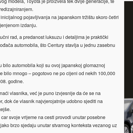
og modela, Toyota je proizvela tek dvije generacije, te
 redizajniranjem.
nicijalnog pojavljivanja na japanskom tržištu skoro četiri
ijenjenom izdanju.
učni rad, a predanost luksuzu i detaljima je praktički
vođača automobila, što Century stavlja u jednu zasebnu
u bilo automobila koji su ovoj japanskoj glomaznoj
 nije bilo mnogo – pogotovo ne po cijeni od nekih 100,000
008. godine.
aći vlasnika, već je puno izvjesnije da će se na
, dok će vlasnik najvjerojatnije udobno sjediti na
gejše.
 car svoje vrijeme na cesti provodi unutar posebne
i jako brzo sjedaju unutar stvarnog konteksta vezanog uz