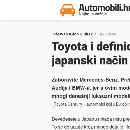
Piše
Ivan IGloo Gluhak
02.08.2022
Toyota i defini
japanski način
Zaboravite Mercedes-Benz. Prek
Audija i BMW-a, jer s ovim mod
mnogi današnji luksuzni modeli 
Toyota Century – automobil koji u Europi 
Devedesete u Japanu nikada nisu prest
To se dokazuje kroz mnoge detalje i id