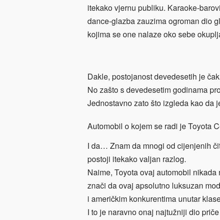
itekako vjernu publiku. Karaoke-barovi
dance-glazba zauzima ogroman dio glaz
kojima se one nalaze oko sebe okuplj
Dakle, postojanost devedesetih je čak 
No zašto s devedesetim godinama proš
Jednostavno zato što izgleda kao da j
Automobil o kojem se radi je Toyota C
I da… Znam da mnogi od cijenjenih čit
postoji itekako valjan razlog.
Naime, Toyota ovaj automobil nikada n
znači da ovaj apsolutno luksuzan mode
i američkim konkurentima unutar klas
I to je naravno onaj najtužniji dio prič