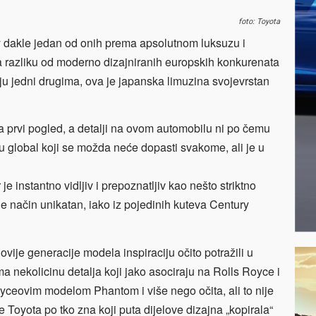
foto: Toyota
y dakle jedan od onih prema apsolutnom luksuzu i
 razliku od moderno dizajniranih europskih konkurenata
uju jedni drugima, ova je japanska limuzina svojevrstan
a prvi pogled, a detalji na ovom automobilu ni po čemu
i u global koji se možda neće dopasti svakome, ali je u
 je instantno vidljiv i prepoznatljiv kao nešto striktno
je način unikatan, iako iz pojedinih kuteva Century
ovije generacije modela inspiraciju očito potražili u
ma nekolicinu detalja koji jako asociraju na Rolls Royce i
oyceovim modelom Phantom i više nego očita, ali to nije
 Toyota po tko zna koji puta dijelove dizajna „kopirala“