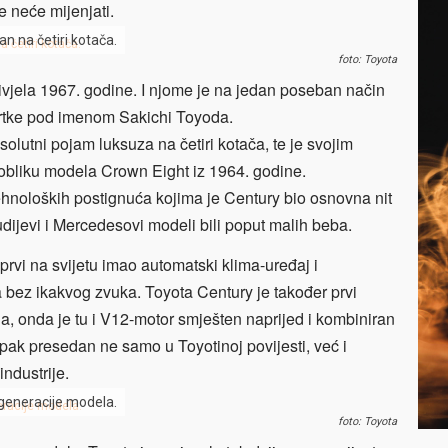
 neće mijenjati.
n na četiri kotača.
foto: Toyota
ivjela 1967. godine. I njome je na jedan poseban način
vrtke pod imenom Sakichi Toyoda.
olutni pojam luksuza na četiri kotača, te je svojim
obliku modela Crown Eight iz 1964. godine.
tehnoloških postignuća kojima je Century bio osnovna nit
udijevi i Mercedesovi modeli bili poput malih beba.
prvi na svijetu imao automatski klima-uređaj i
a bez ikakvog zvuka. Toyota Century je također prvi
a, onda je tu i V12-motor smješten naprijed i kombiniran
pak presedan ne samo u Toyotinoj povijesti, već i
ndustrije.
 generacije modela.
foto: Toyota