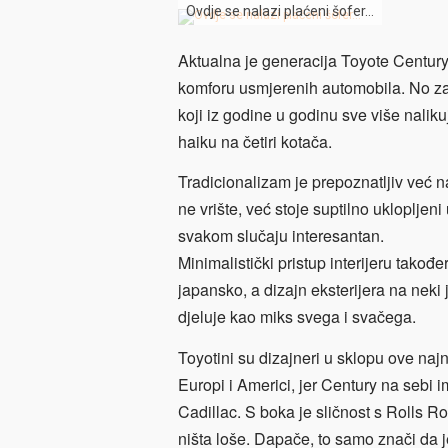
Ovdje se nalazi plaćeni šofer…
Aktualna je generacija Toyote Centur
komforu usmjerenih automobila. No za
koji iz godine u godinu sve više nalik
haiku na četiri kotača.
Tradicionalizam je prepoznatljiv već n
ne vrište, već stoje suptilno uklopljen
svakom slučaju interesantan.
Minimalistički pristup interijeru također
japansko, a dizajn eksterijera na neki 
djeluje kao miks svega i svačega.
Toyotini su dizajneri u sklopu ove najn
Europi i Americi, jer Century na sebi i
Cadillac. S boka je sličnost s Rolls R
ništa loše. Dapače, to samo znači da je