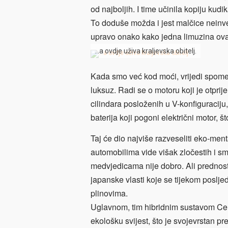
od najboljih. I time učinila kopiju kud
To doduše možda i jest malčice neinven
upravo onako kako jedna limuzina ovakv
…a ovdje uživa kraljevska obitelj.
Kada smo već kod moći, vrijedi spomen
luksuz. Radi se o motoru koji je otpr
cilindara posloženih u V-konfiguraciju, 
baterija koji pogoni električni motor, 
Taj će dio najviše razveseliti eko-men
automobilima vide višak zločestih i s
medvjedicama nije dobro. Ali prednost
japanske vlasti koje se tijekom poslj
plinovima.
Uglavnom, tim hibridnim sustavom Ce
ekološku svijest, što je svojevrstan pr