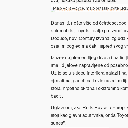
ovaj itekako poseban automobil.
Malo Rolls-Royce, malo ostatak svite luk
Danas, tj. nešto više od četrdeset god
automobila, Toyota i dalje proizvodi o
Doduše, novi Century izvana izgleda k
ostalim pogledima čak i ispred svog 
Izuzev najplemenitijeg drveta i najfin
ima i dijelove napravljene od posebno
Uz to se u sklopu interijera nalazi i n
sjedalima, panelima i svim ostalim dij
stola, hrpetine ekrana i ekstremno ko
baciti.
Uglavnom, ako Rolls Royce u Europi sl
stoji kao glavni adut tvrtke, onda Toyo
sunca”.