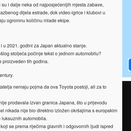
 su i dalje neka od najposjećenijih mjesta zabave,
benog dijela estrade, dok video-igrice i klubovi u
aju ogromnu količinu mlade ekipe.
i u 2021. godini za Japan aktualno stanje.
log stoljeća počinje tekst o jednom automobilu?
e proizveden tih godina.
entury.
atelja nemaju pojma da ova Toyota postoji, ali za to
ije prodavala izvan granica Japana, što u prijevodu
l nikada nije bio direktno izložen okršajima s europskim
e luksuznih automobila.
e koji se prema riječima glavnih i odgovornih ljudi ispred