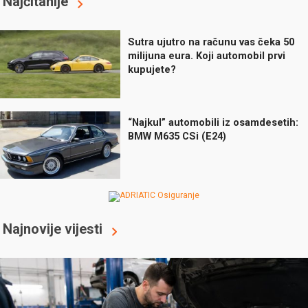
Najčitanije
Sutra ujutro na računu vas čeka 50
milijuna eura. Koji automobil prvi
kupujete?
“Najkul” automobili iz osamdesetih:
BMW M635 CSi (E24)
Najnovije vijesti