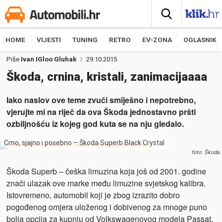
HOME
VIJESTI
TUNING
RETRO
EV-ZONA
OGLASNIK
Piše
Ivan IGloo Gluhak
29.10.2015
Škoda, crnina, kristali, zanimacijaaaa
Iako naslov ove teme zvuči smiješno i nepotrebno,
vjerujte mi na riječ da ova Škoda jednostavno pršti
ozbiljnošću iz kojeg god kuta se na nju gledalo.
Crno, sjajno i posebno – Škoda Superb Black Crystal
foto: Škoda
Škoda Superb – češka limuzina koja još od 2001. godine
znači ulazak ove marke među limuzine svjetskog kalibra.
Istovremeno, automobil koji je zbog izrazito dobro
pogođenog omjera uloženog i dobivenog za mnoge puno
bolja opcija za kupnju od Volkswagenovog modela Passat,