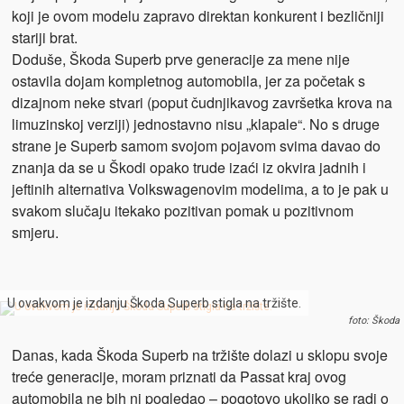
koji je ovom modelu zapravo direktan konkurent i bezličniji
stariji brat.
Doduše, Škoda Superb prve generacije za mene nije
ostavila dojam kompletnog automobila, jer za početak s
dizajnom neke stvari (poput čudnjikavog završetka krova na
limuzinskoj verziji) jednostavno nisu „klapale“. No s druge
strane je Superb samom svojom pojavom svima davao do
znanja da se u Škodi opako trude izaći iz okvira jadnih i
jeftinih alternativa Volkswagenovim modelima, a to je pak u
svakom slučaju itekako pozitivan pomak u pozitivnom
smjeru.
U ovakvom je izdanju Škoda Superb stigla na tržište.
foto: Škoda
Danas, kada Škoda Superb na tržište dolazi u sklopu svoje
treće generacije, moram priznati da Passat kraj ovog
automobila ne bih ni pogledao – pogotovo ukoliko se radi o