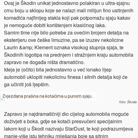
Ovaj je Škodin unikat jednostavno polakiran u ultra-sjajnu
crnu boju u sklopu koje se nalazi mali milijun fino usitnjenih
komadića najfinijeg stakla koji pak potpomažu sjaju kakav
je nemoguće dobiti korištenjem klasičnog laka.
Samim time nije bilo potrebe za ovećim brojem detalja na
eksterijeru ove češke limuzine, pa se izuzev nekolicine
Laurin &amp; Klement oznaka visokog stupnja sjaja, te
Škodinih logotipa na prednjem i stražnjem kraju automobila
zapravo ne događa ništa dramatično.
Ideja je (očito) bila jednostavno u već ionako lijep
automobil uklopiti nekolicinu finesa i sitnih detalja koji će
ga učiniti još ljepšim.
Zvjezdana prašina na kotačima u punom sjaju…
foto: Škoda
Zapravo je najdramatičniji dio cijelog automobila moguće
doživjeti s boka, gdje se kotači presvučeni specijalnim
lakom koji u Škodi nazivaju StarDust, te koji podrazumijeva
manje-više istu tehniku miješanja boje sa sitnim