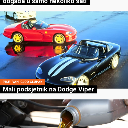
događa u samo nekoliko sati
PIŠE:
IVAN IGLOO GLUHAK
Mali podsjetnik na Dodge Viper