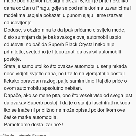
mode pod nazivom Designblok 2015, koji je prije nekoliko
dana održan u Pragu, gdje se pod reflektorima uzvanicima i
modelima uspjela pokazati u punom sjaju i time izazvati
oduševljenje.
Doduše, s obzirom na to da ipak pričamo o svijetu mode,
čisto sumnjam da je baš svakoga ovaj automobil uspio
oduševiti, no baš da Superb Black Crystal nitko nije
primijetio, svejedno je lijepo znati da ovakvi automobili
postoje.
Šteta je samo utoliko što ovakav automobil u seriji nikada
neće vidjeti svjetlo dana, no i za to najvjerojatnije postoji
itekako opravdan razlog, pa je samim time i taj dio priče o
ovom automobilu apsolutno nebitan.
Dapače, ako se mene pita, ono što veseli više od svega jest
da ovakav Superb postoji i da je u stanju fascinirati nekoga
tko se inače ni približno ne može opisati poklonikom ove
češke marke automobila.
Pametnome dosta, zar ne?!