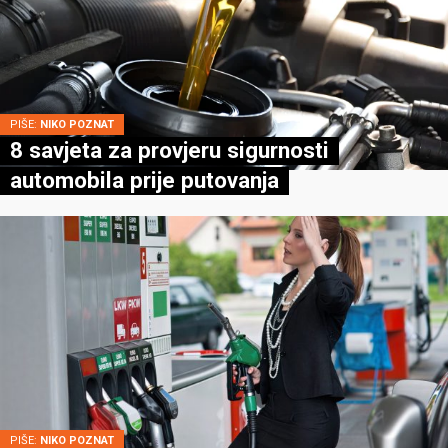
PIŠE:
NIKO POZNAT
8 savjeta za provjeru sigurnosti
automobila prije putovanja
PIŠE:
NIKO POZNAT