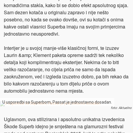
komadićima stakla, kako bi se dobio efekt apsolutnog sjaja.
Sam dezen kotača u originalu zapravo i nije nešto
posebno, no kada se ovako dovrše, ovi su kotači s onima
kakve ostali vlasnici Superba imaju na svojim primjercima
jednostavno neusporedivi.
Interijer je u svojoj manje-više klasičnoj formi, te izuzev
Laurin &amp; Klement paketa opreme sadrži tek nekoliko
detalja koji komplimentiraju eksterijer. Nekima će to biti
veliko razočaranje, no cijela priča ne samo da ispada
zaokruženom, već i izgleda izuzetno dobro, pa bih rekao da
bilo kakvom razočarenju u tom dijelu priče o ovom
automobilu jednostavno nema mjesta.
U usporedbi sa Superbom, Passat je jednostavno dosadan.
foto: Aktuelno
Uglavnom, ova stilizirana i apsolutno unikatna izvedenica
Škode Superb idejno je smještena na glamurozni festival