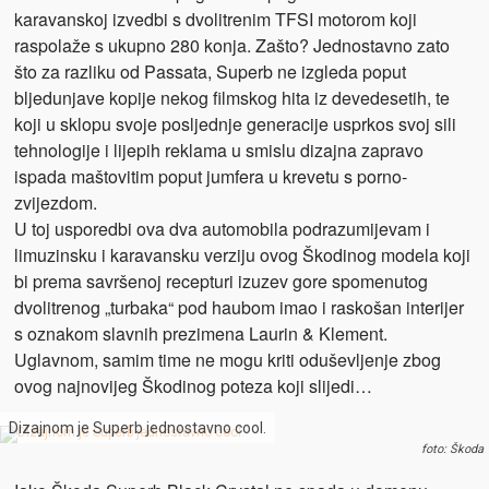
karavanskoj izvedbi s dvolitrenim TFSI motorom koji
raspolaže s ukupno 280 konja. Zašto? Jednostavno zato
što za razliku od Passata, Superb ne izgleda poput
bljedunjave kopije nekog filmskog hita iz devedesetih, te
koji u sklopu svoje posljednje generacije usprkos svoj sili
tehnologije i lijepih reklama u smislu dizajna zapravo
ispada maštovitim poput jumfera u krevetu s porno-
zvijezdom.
U toj usporedbi ova dva automobila podrazumijevam i
limuzinsku i karavansku verziju ovog Škodinog modela koji
bi prema savršenoj recepturi izuzev gore spomenutog
dvolitrenog „turbaka“ pod haubom imao i raskošan interijer
s oznakom slavnih prezimena Laurin & Klement.
Uglavnom, samim time ne mogu kriti oduševljenje zbog
ovog najnovijeg Škodinog poteza koji slijedi…
Dizajnom je Superb jednostavno cool.
foto: Škoda