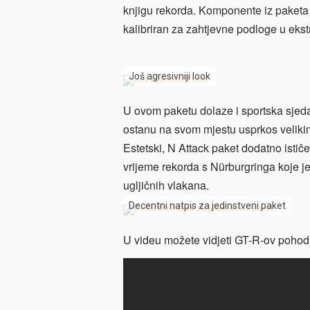
knjigu rekorda. Komponente iz paketa 
kalibriran za zahtjevne podloge u eks
Još agresivniji look
U ovom paketu dolaze i sportska sjed
ostanu na svom mjestu usprkos veliki
Estetski, N Attack paket dodatno istič
vrijeme rekorda s Nürburgringa koje je
ugljičnih vlakana.
Decentni natpis za jedinstveni paket
U videu možete vidjeti GT-R-ov pohod 