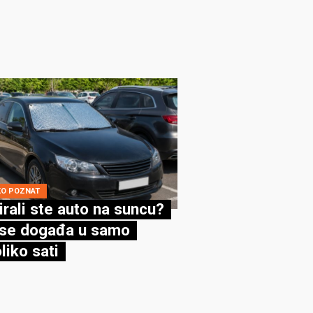
KO POZNAT
irali ste auto na suncu?
se događa u samo
liko sati