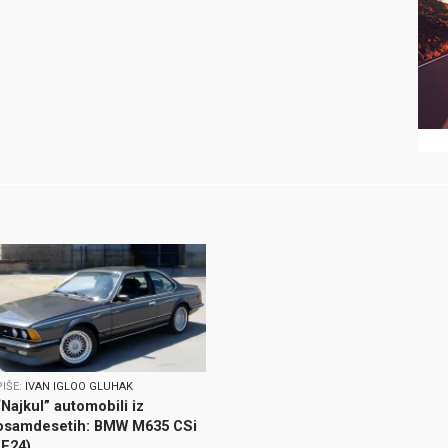
PIŠE:
IVAN IGLOO GLUHAK
“Najkul” automobili iz
osamdesetih: BMW M635 CSi
(E24)