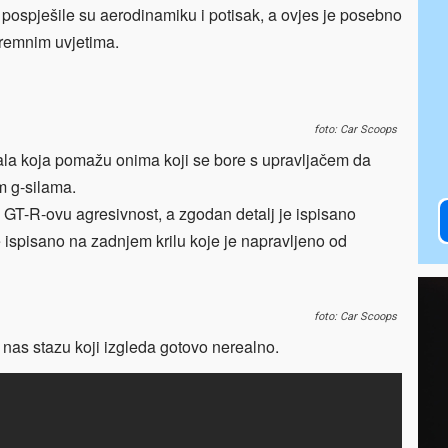
pospješile su aerodinamiku i potisak, a ovjes je posebno
tremnim uvjetima.
foto: Car Scoops
ala koja pomažu onima koji se bore s upravljačem da
m g-silama.
e GT-R-ovu agresivnost, a zgodan detalj je ispisano
 ispisano na zadnjem krilu koje je napravljeno od
foto: Car Scoops
nas stazu koji izgleda gotovo nerealno.