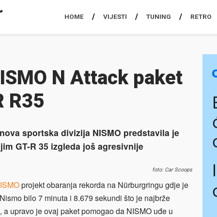
HOME
VIJESTI
TUNING
RETRO
NISMO N Attack paket
R R35
ova sportska divizija NISMO predstavila je
im GT-R 35 izgleda još agresivnije
foto: Car Scoops
ISMO
projekt obaranja rekorda na Nürburgringu gdje je
Nismo bilo 7 minuta i 8.679 sekundi što je najbrže
il, a upravo je ovaj paket pomogao da NISMO uđe u