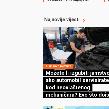
Najnovije vijesti
PIŠE:
NIKO POZNAT
Možete li izgubiti jamstv
ako automobil servisirate
kod neovlaštenog
mehaničara? Evo što dois
kaže zakon