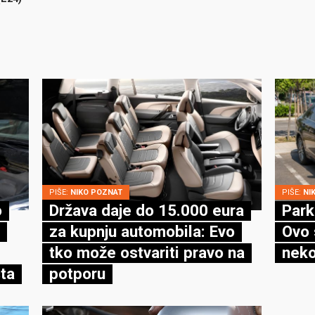
PIŠE:
NIKO POZNAT
PIŠE:
NI
o
Država daje do 15.000 eura
Park
za kupnju automobila: Evo
Ovo 
tko može ostvariti pravo na
neko
ta
potporu