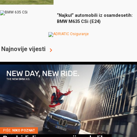
“Najkul” automobili iz osamdesetih:
BMW M635 CSi (E24)
Najnovije vijesti
PIŠE:
NIKO POZNAT