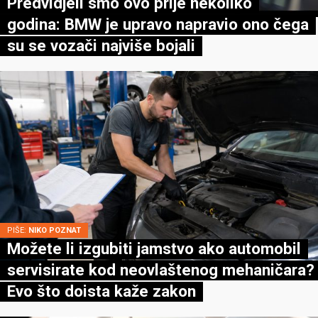
Predvidjeli smo ovo prije nekoliko
godina: BMW je upravo napravio ono čega
su se vozači najviše bojali
PIŠE:
NIKO POZNAT
Možete li izgubiti jamstvo ako automobil
servisirate kod neovlaštenog mehaničara?
Evo što doista kaže zakon