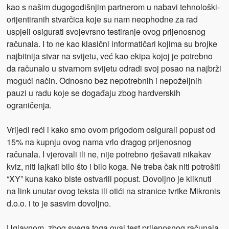
kao s našim dugogodišnjim partnerom u nabavi tehnološki-
orijentiranih stvarčica koje su nam neophodne za rad
uspjeli osigurati svojevrsno testiranje ovog prijenosnog
računala. I to ne kao klasični informatičari kojima su brojke
najbitnija stvar na svijetu, već kao ekipa kojoj je potrebno
da računalo u stvarnom svijetu odradi svoj posao na najbrži
mogući način. Odnosno bez nepotrebnih i nepoželjnih
pauzi u radu koje se događaju zbog hardverskih
ograničenja.
Vrijedi reći i kako smo ovom prigodom osigurali popust od
15% na kupnju ovog nama vrlo dragog prijenosnog
računala. I vjerovali ili ne, nije potrebno rješavati nikakav
kviz, niti lajkati bilo što i bilo koga. Ne treba čak niti potrošiti
“XY” kuna kako biste ostvarili popust. Dovoljno je kliknuti
na link unutar ovog teksta ili otići na stranice tvrtke Mikronis
d.o.o. i to je sasvim dovoljno.
Uglavnom, zbog svega toga ovaj test prijenosnog računala