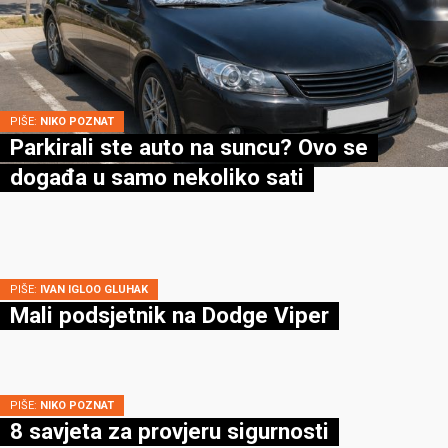
PIŠE:
NIKO POZNAT
Parkirali ste auto na suncu? Ovo se
događa u samo nekoliko sati
PIŠE:
IVAN IGLOO GLUHAK
Mali podsjetnik na Dodge Viper
PIŠE:
NIKO POZNAT
8 savjeta za provjeru sigurnosti