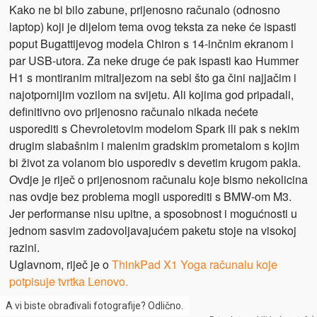
Kako ne bi bilo zabune, prijenosno računalo (odnosno
laptop) koji je dijelom tema ovog teksta za neke će ispasti
poput Bugattijevog modela Chiron s 14-inčnim ekranom i
par USB-utora. Za neke druge će pak ispasti kao Hummer
H1 s montiranim mitraljezom na sebi što ga čini najjačim i
najotpornijim vozilom na svijetu. Ali kojima god pripadali,
definitivno ovo prijenosno računalo nikada nećete
usporediti s Chevroletovim modelom Spark ili pak s nekim
drugim slabašnim i malenim gradskim prometalom s kojim
bi život za volanom bio usporediv s devetim krugom pakla.
Ovdje je riječ o prijenosnom računalu koje bismo nekolicina
nas ovdje bez problema mogli usporediti s BMW-om M3.
Jer performanse nisu upitne, a sposobnost i mogućnosti u
jednom sasvim zadovoljavajućem paketu stoje na visokoj
razini.
Uglavnom, riječ je o
ThinkPad X1 Yoga računalu koje
potpisuje tvrtka Lenovo.
A vi biste obrađivali fotografije? Odlično.