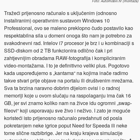
Foto: Automobili.hr (montaža)
Tražeći prijenosno računalo s uključenim (odnosno
instaliranim) operativnim sustavom Windows 10
Professional, ovo se maleno preklopno čudo postavilo kao
respektabilna sila u domeni onoga što nam je potrebno za
svakodnevni rad. Intelov i7 procesor je brz i u kombinaciji s
SSD-diskom od 2 TB funkcionira odlično čak i pri
zahtjevnijim obradama RAW-fotografija i kompliciranim
video-montažama. I to je definitivno veliki plus. Pogotovo
kada uspoređujemo s „kantama“ na kojima inače radimo
takve stvari prije objave na portalu ili društvenim mrežama.
Sva ta brzina naravno dobrim dijelom ovisi i o radnoj
memoriji koje u ovom slučaju na raspolaganju ima čak 16
GB, jer svi znamo koliko nam na živce idu ogromni „swap-
fileovi“ koji usporavaju sve živo i neživo. I zato je moguće
koristeći isto prijenosno računalo predahnuti od posla
pokretanjem neke igrice poput Need for Speeda ili neke
tome slične razbibrige. Jer na kraju krajeva simulacije