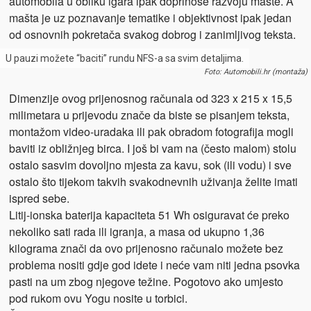
automobila u obliku igara ipak doprinose razvoju mašte. A
mašta je uz poznavanje tematike i objektivnost ipak jedan
od osnovnih pokretača svakog dobrog i zanimljivog teksta.
U pauzi možete “baciti” rundu NFS-a sa svim detaljima.
Foto: Automobili.hr (montaža)
Dimenzije ovog prijenosnog računala od 323 x 215 x 15,5
milimetara u prijevodu znače da biste se pisanjem teksta,
montažom video-uradaka ili pak obradom fotografija mogli
baviti iz obližnjeg birca. I još bi vam na (često malom) stolu
ostalo sasvim dovoljno mjesta za kavu, sok (ili vodu) i sve
ostalo što tijekom takvih svakodnevnih uživanja želite imati
ispred sebe.
Litij-ionska baterija kapaciteta 51 Wh osiguravat će preko
nekoliko sati rada ili igranja, a masa od ukupno 1,36
kilograma znači da ovo prijenosno računalo možete bez
problema nositi gdje god idete i neće vam niti jedna psovka
pasti na um zbog njegove težine. Pogotovo ako umjesto
pod rukom ovu Yogu nosite u torbici.