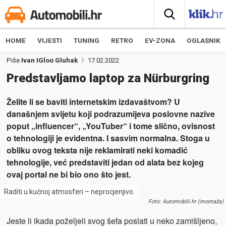
HOME
VIJESTI
TUNING
RETRO
EV-ZONA
OGLASNIK
Piše
Ivan IGloo Gluhak
17.02.2022
Predstavljamo laptop za Nürburgring
Želite li se baviti internetskim izdavaštvom? U
današnjem svijetu koji podrazumijeva poslovne nazive
poput „influencer“, „YouTuber“ i tome slično, ovisnost
o tehnologiji je evidentna. I sasvim normalna. Stoga u
obliku ovog teksta nije reklamirati neki komadić
tehnologije, već predstaviti jedan od alata bez kojeg
ovaj portal ne bi bio ono što jest.
Raditi u kućnoj atmosferi – neprocjenjivo.
Foto: Automobili.hr (montaža)
Jeste li ikada poželjeli svog šefa poslati u neko zamišljeno,