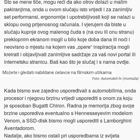
Što se mene tiče, mogu reći da ako otrov dolazi u malim
pakiranjima, onda u ovom slučaju isto vrijedi i za zanimljiv
set performansi, ergonomije i upotrebljivosti koji se nalazi u
sklopu ovog prijenosnog računala. I vjerujem da biste u
slučaju kupnje ovog malenog čuda s (na ovu ili onu stranu)
preklopnim ekranom mogli u bilo koje doba dana ili noći i
neovisno o mjestu na kojem vas „opere“ inspiracija mogli
kreirati i objavljivati zanimljive sadržaje za vaš novi portal ili
internetsku stranicu. Baš kao što je slučaj i s nama ovdje.
Možete i gledati nabildane ćelavce na filmskim utrkama.
Foto: Automobili.hr (montaža)
Kada bismo sve zajedno uspoređivali s automobilima, onda
procesor i njegovu brzinu vrijedi usporediti s onom za koju
je sposoban Bugatti Chiron. Radna je memorija zbog svoje
brzine usporediva eventualno s Hennesseyevim modelom
Venom, a SSD-disk bismo mogli usporediti s Lamborghini
Aventadorom.
Nadalje, ako bismo ostali pri usporedbama iz svijeta