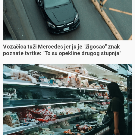
Vozačica tuži Mercedes jer ju je "žigosao" znak
poznate tvrtke: "To su opekline drugog stupnja"