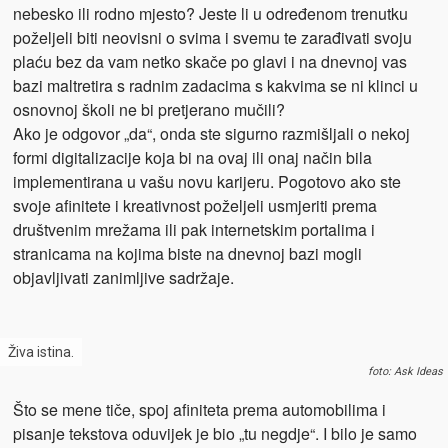
nebesko ili rodno mjesto? Jeste li u određenom trenutku
poželjeli biti neovisni o svima i svemu te zarađivati svoju
plaću bez da vam netko skače po glavi i na dnevnoj vas
bazi maltretira s radnim zadacima s kakvima se ni klinci u
osnovnoj školi ne bi pretjerano mučili?
Ako je odgovor „da“, onda ste sigurno razmišljali o nekoj
formi digitalizacije koja bi na ovaj ili onaj način bila
implementirana u vašu novu karijeru. Pogotovo ako ste
svoje afinitete i kreativnost poželjeli usmjeriti prema
društvenim mrežama ili pak internetskim portalima i
stranicama na kojima biste na dnevnoj bazi mogli
objavljivati zanimljive sadržaje.
Živa istina.
foto: Ask Ideas
Što se mene tiče, spoj afiniteta prema automobilima i
pisanje tekstova oduvijek je bio „tu negdje“. I bilo je samo