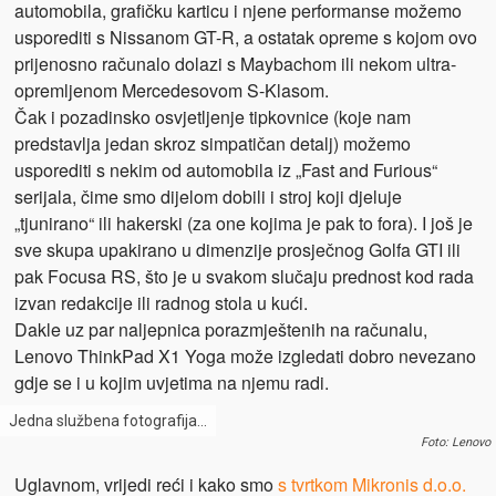
automobila, grafičku karticu i njene performanse možemo
usporediti s Nissanom GT-R, a ostatak opreme s kojom ovo
prijenosno računalo dolazi s Maybachom ili nekom ultra-
opremljenom Mercedesovom S-Klasom.
Čak i pozadinsko osvjetljenje tipkovnice (koje nam
predstavlja jedan skroz simpatičan detalj) možemo
usporediti s nekim od automobila iz „Fast and Furious“
serijala, čime smo dijelom dobili i stroj koji djeluje
„tjunirano“ ili hakerski (za one kojima je pak to fora). I još je
sve skupa upakirano u dimenzije prosječnog Golfa GTI ili
pak Focusa RS, što je u svakom slučaju prednost kod rada
izvan redakcije ili radnog stola u kući.
Dakle uz par naljepnica porazmještenih na računalu,
Lenovo ThinkPad X1 Yoga može izgledati dobro nevezano
gdje se i u kojim uvjetima na njemu radi.
Jedna službena fotografija…
Foto: Lenovo
Uglavnom, vrijedi reći i kako smo
s tvrtkom Mikronis d.o.o.