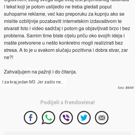
i tekst koji je potom uslijedio ne treba gledati poput
suhoparne reklame, već kao preporuku za kupnju ako se
mislite ozbiljnije pozabaviti internetskim izdavaštvom te
stvarati foto i video sadržaj i potom ga objavljivati brzo i bez
problema. Samim time biste cijelu priču oko svojih ideja i
mašte pretvorene u nešto konkretno mogli realizirati bez
stresa. A to je u svakom slučaju pozitivna i dobra stvar, zar
ne?!
Zahvaljujem na pažnji i do čitanja.
I za kraj jedan M3. Jer zašto ne…
foto: BMW
Podijeli s frendovima!