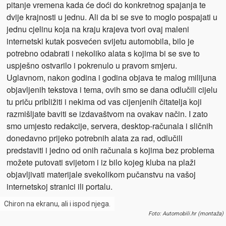
pitanje vremena kada će doći do konkretnog spajanja te
dvije krajnosti u jednu. Ali da bi se sve to moglo pospajati u
jednu cjelinu koja na kraju krajeva tvori ovaj maleni
internetski kutak posvećen svijetu automobila, bilo je
potrebno odabrati i nekoliko alata s kojima bi se sve to
uspješno ostvarilo i pokrenulo u pravom smjeru.
Uglavnom, nakon godina i godina objava te malog milijuna
objavljenih tekstova i tema, ovih smo se dana odlučili cijelu
tu priču približiti i nekima od vas cijenjenih čitatelja koji
razmišljate baviti se izdavaštvom na ovakav način. I zato
smo umjesto redakcije, servera, desktop-računala i sličnih
donedavno prijeko potrebnih alata za rad, odlučili
predstaviti i jedno od onih računala s kojima bez problema
možete putovati svijetom i iz bilo kojeg kluba na plaži
objavljivati materijale svekolikom pučanstvu na vašoj
internetskoj stranici ili portalu.
Chiron na ekranu, ali i ispod njega.
Foto: Automobili.hr (montaža)