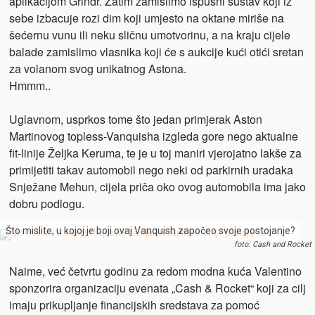
aplikacijom Grindr. Zatim zamislimo ispušni sustav koji iz
sebe izbacuje rozi dim koji umjesto na oktane miriše na
šećernu vunu ili neku sličnu umotvorinu, a na kraju cijele
balade zamislimo vlasnika koji će s aukcije kući otići sretan
za volanom svog unikatnog Astona.
Hmmm..
Uglavnom, usprkos tome što jedan primjerak Aston
Martinovog topless-Vanquisha izgleda gore nego aktualne
fit-linije Željka Keruma, te je u toj maniri vjerojatno lakše za
primijetiti takav automobil nego neki od parkirnih uradaka
Snježane Mehun, cijela priča oko ovog automobila ima jako
dobru podlogu.
Što mislite, u kojoj je boji ovaj Vanquish započeo svoje postojanje?
foto: Cash and Rocket
Naime, već četvrtu godinu za redom modna kuća Valentino
sponzorira organizaciju evenata „Cash & Rocket“ koji za cilj
imaju prikupljanje financijskih sredstava za pomoć