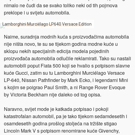
nimalo ne čudi da se svako toliko neki od tih pojmova
preklope i u svijetu automobila.
Lamborghini Murciélago LP640 Versace Edition
Naime, suradnja modnih kuća s proizvođačima automobila
nije ništa novo, te su se tijekom godina modne kuće u
sklopu nekih specijalnih edicija modela pojedinih
proizvođača automobila odlučile reklamirati. Tako su nastali
automobili poput Fiata 500 koji se hvalio s potpisom slavne
kuće Gucci, zatim su tu Lamborghini Murciélago Versace
LP-640, Nissan Pathfinder by Mark Ecko, i legendarni Mini
s kojim se poigrao Paul Smith, a ni Range Rover Evoque
by Victoria Beckham nije daleko od tog opisa.
Naravno, svijet mode je katkada potpisao i pokoji
katastrofalan automobil, pa je tako tijekom sedamdesetih i
osamdesetih godina prošlog stoljeća na tržište stigao
Lincoln Mark V s potpisom renomirane kuće Givenchy,