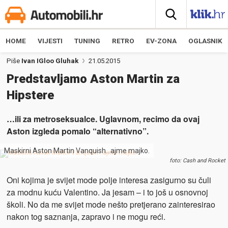
HOME
VIJESTI
TUNING
RETRO
EV-ZONA
OGLASNIK
Piše
Ivan IGloo Gluhak
21.05.2015
Predstavljamo Aston Martin za
Hipstere
…ili za metroseksualce. Uglavnom, recimo da ovaj
Aston izgleda pomalo “alternativno”.
Maskirni Aston Martin Vanquish…ajme majko.
foto: Cash and Rocket
Oni kojima je svijet mode polje interesa zasigurno su čuli
za modnu kuću Valentino. Ja jesam – i to još u osnovnoj
školi. No da me svijet mode nešto pretjerano zainteresirao
nakon tog saznanja, zapravo i ne mogu reći.