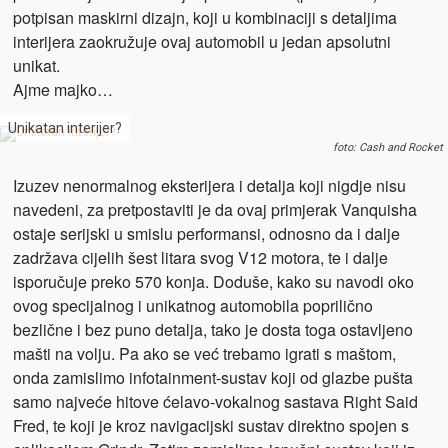
potpisan maskirni dizajn, koji u kombinaciji s detaljima
interijera zaokružuje ovaj automobil u jedan apsolutni
unikat.
Ajme majko…
Unikatan interijer?
foto: Cash and Rocket
Izuzev nenormalnog eksterijera i detalja koji nigdje nisu
navedeni, za pretpostaviti je da ovaj primjerak Vanquisha
ostaje serijski u smislu performansi, odnosno da i dalje
zadržava cijelih šest litara svog V12 motora, te i dalje
isporučuje preko 570 konja. Doduše, kako su navodi oko
ovog specijalnog i unikatnog automobila poprilično
bezlične i bez puno detalja, tako je dosta toga ostavljeno
mašti na volju. Pa ako se već trebamo igrati s maštom,
onda zamislimo infotainment-sustav koji od glazbe pušta
samo najveće hitove ćelavo-vokalnog sastava Right Said
Fred, te koji je kroz navigacijski sustav direktno spojen s