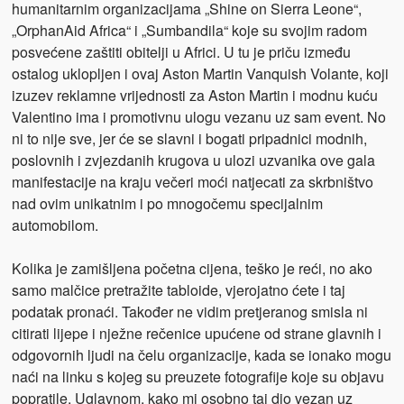
humanitarnim organizacijama „Shine on Sierra Leone“,
„OrphanAid Africa“ i „Sumbandila“ koje su svojim radom
posvećene zaštiti obitelji u Africi. U tu je priču između
ostalog uklopljen i ovaj Aston Martin Vanquish Volante, koji
izuzev reklamne vrijednosti za Aston Martin i modnu kuću
Valentino ima i promotivnu ulogu vezanu uz sam event. No
ni to nije sve, jer će se slavni i bogati pripadnici modnih,
poslovnih i zvjezdanih krugova u ulozi uzvanika ove gala
manifestacije na kraju večeri moći natjecati za skrbništvo
nad ovim unikatnim i po mnogočemu specijalnim
automobilom.
Kolika je zamišljena početna cijena, teško je reći, no ako
samo malčice pretražite tabloide, vjerojatno ćete i taj
podatak pronaći. Također ne vidim pretjeranog smisla ni
citirati lijepe i nježne rečenice upućene od strane glavnih i
odgovornih ljudi na čelu organizacije, kada se ionako mogu
naći na linku s kojeg su preuzete fotografije koje su objavu
popratile. Uglavnom, kako mi osobno taj dio vezan uz