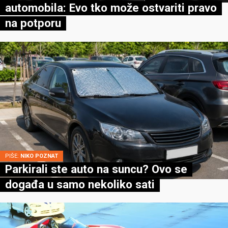
automobila: Evo tko može ostvariti pravo
na potporu
PIŠE:
NIKO POZNAT
Parkirali ste auto na suncu? Ovo se
događa u samo nekoliko sati