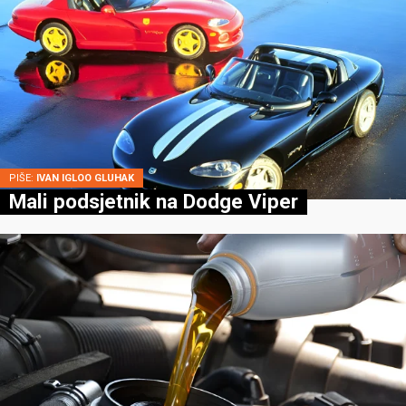
PIŠE:
IVAN IGLOO GLUHAK
Mali podsjetnik na Dodge Viper