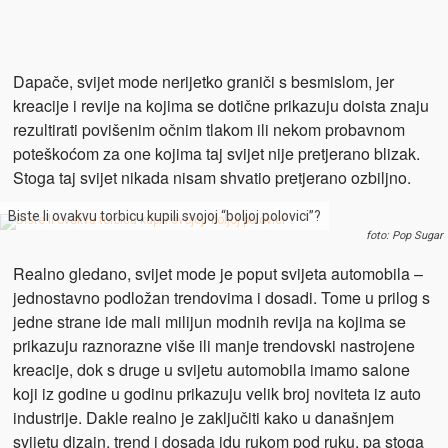
Dapače, svijet mode nerijetko graniči s besmislom, jer
kreacije i revije na kojima se dotične prikazuju doista znaju
rezultirati povišenim očnim tlakom ili nekom probavnom
poteškoćom za one kojima taj svijet nije pretjerano blizak.
Stoga taj svijet nikada nisam shvatio pretjerano ozbiljno.
Biste li ovakvu torbicu kupili svojoj “boljoj polovici”?
foto: Pop Sugar
Realno gledano, svijet mode je poput svijeta automobila –
jednostavno podložan trendovima i dosadi. Tome u prilog s
jedne strane ide mali milijun modnih revija na kojima se
prikazuju raznorazne više ili manje trendovski nastrojene
kreacije, dok s druge u svijetu automobila imamo salone
koji iz godine u godinu prikazuju velik broj noviteta iz auto
industrije. Dakle realno je zaključiti kako u današnjem
svijetu dizajn, trend i dosada idu rukom pod ruku, pa stoga