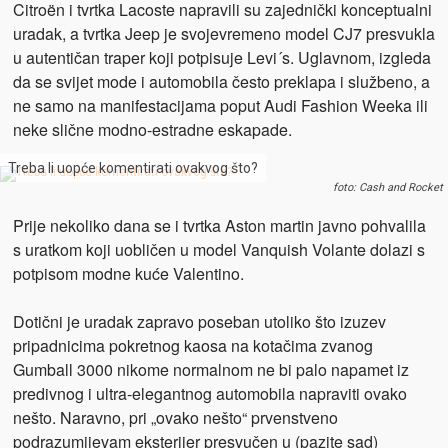
Citroën i tvrtka Lacoste napravili su zajednički konceptualni
uradak, a tvrtka Jeep je svojevremeno model CJ7 presvukla
u autentičan traper koji potpisuje Levi´s. Uglavnom, izgleda
da se svijet mode i automobila često preklapa i službeno, a
ne samo na manifestacijama poput Audi Fashion Weeka ili
neke slične modno-estradne eskapade.
Treba li uopće komentirati ovakvog što?
foto: Cash and Rocket
Prije nekoliko dana se i tvrtka Aston martin javno pohvalila
s uratkom koji uobličen u model Vanquish Volante dolazi s
potpisom modne kuće Valentino.
Dotični je uradak zapravo poseban utoliko što izuzev
pripadnicima pokretnog kaosa na kotačima zvanog
Gumball 3000 nikome normalnom ne bi palo napamet iz
predivnog i ultra-elegantnog automobila napraviti ovako
nešto. Naravno, pri „ovako nešto“ prvenstveno
podrazumijevam eksterijer presvučen u (pazite sad)