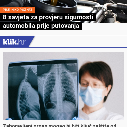
PIŠE:
NIKO POZNAT
8 savjeta za provjeru sigurnosti
automobila prije putovanja
Zaboravljeni organ mogao bi biti ključ zaštite od