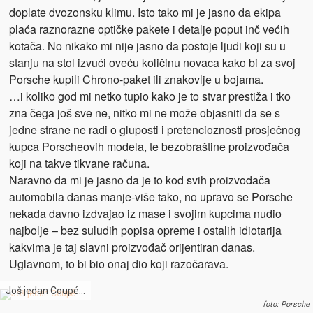
doplate dvozonsku klimu. Isto tako mi je jasno da ekipa
plaća raznorazne optičke pakete i detalje poput inč većih
kotača. No nikako mi nije jasno da postoje ljudi koji su u
stanju na stol izvući oveću količinu novaca kako bi za svoj
Porsche kupili Chrono-paket ili znakovlje u bojama.
…i koliko god mi netko tupio kako je to stvar prestiža i tko
zna čega još sve ne, nitko mi ne može objasniti da se s
jedne strane ne radi o gluposti i pretencioznosti prosječnog
kupca Porscheovih modela, te bezobraštine proizvođača
koji na takve tikvane računa.
Naravno da mi je jasno da je to kod svih proizvođača
automobila danas manje-više tako, no upravo se Porsche
nekada davno izdvajao iz mase i svojim kupcima nudio
najbolje – bez suludih popisa opreme i ostalih idiotarija
kakvima je taj slavni proizvođač orijentiran danas.
Uglavnom, to bi bio onaj dio koji razočarava.
Još jedan Coupé…
foto: Porsche