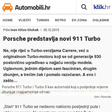
HOME
VIJESTI
TUNING
RETRO
EV-ZONA
OGLASNIK
Piše
Ivan IGloo Gluhak
05.12.2015
Porsche predstavlja novi 911 Turbo
Ne, nije riječ o Turbo-verzijama Carrere, već o
originalnom Turbo-motoru koji se od generacije 930
poslovično ugrađivao u najjaču verziju modela.
Uglavnom, jednim dijelom sam fasciniran, drugim
zbunjen, a trećim čak i pomalo razočaran. A evo i
zašto…
Porsche 911 Turbo / Turbo S kao automobil koji u posljednje vrijeme
zbunjuje i najpametnije od nas.
foto: Porsche
„Stari“ 911 Turbo se nedavno naklonio posljednji puta i