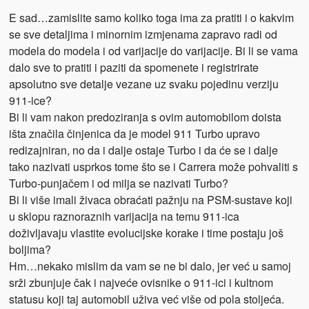
E sad…zamislite samo koliko toga ima za pratiti i o kakvim
se sve detaljima i minornim izmjenama zapravo radi od
modela do modela i od varijacije do varijacije. Bi li se vama
dalo sve to pratiti i paziti da spomenete i registrirate
apsolutno sve detalje vezane uz svaku pojedinu verziju
911-ice?
Bi li vam nakon predoziranja s ovim automobilom doista
išta značila činjenica da je model 911 Turbo upravo
redizajniran, no da i dalje ostaje Turbo i da će se i dalje
tako nazivati usprkos tome što se i Carrera može pohvaliti s
Turbo-punjačem i od milja se nazivati Turbo?
Bi li više imali živaca obraćati pažnju na PSM-sustave koji
u sklopu raznoraznih varijacija na temu 911-ica
doživljavaju vlastite evolucijske korake i time postaju još
boljima?
Hm…nekako mislim da vam se ne bi dalo, jer već u samoj
srži zbunjuje čak i najveće ovisnike o 911-ici i kultnom
statusu koji taj automobil uživa već više od pola stoljeća.