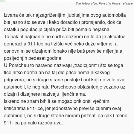
Sve fotografije: Porsche Press release
Izvana će tek najzagriženijim ljubiteljima ovog automobila
biti jasno što se sve i kako doradilo i promijenilo, dok će
ostatku populacije cijela priča biti pomalo nejasna.
To pak ni najmanje ne čudi s obzirom na to da je aktualna
generacija 911-ice na tržištu već neko duže vrijeme, a
osnovnim se dizajnom ionako nije baš previše mijenjala
posljednjih pedeset godina.
U Porscheu to naravno nazivaju „tradicijom“ i što se toga
tiče nitko normalan na taj dio priče nema nikakvog
prigovora, no s druge strane postoje i oni koji ne vole ovaj
automobil, te negiraju Porscheovo objašnjenje vezano uz
dizajn i dizajnere nazivaju lijenčinama.
Iskreno ne znam bih li se mogao prikloniti vječnim
kritičarima 911-ice, jer jednostavno previše cijenim ovaj
automobil, no s druge strane moram priznati da čak i mene
911-ica pomalo razočarava.