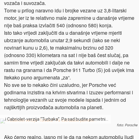
vozača i suvozača.
Tome u prilog naravno idu i brojke vezane uz 3,8-litarski
motor, jer iz te relativno male zapremine u današnje vrijeme
nije baš praksa izvlačiti 540 (odnosno 580) konja.
Isto tako vrijedi zaključiti da u današnje vrijeme mjeriti
ubrzanje automobila unutar 2,9 sekundi (iako se neki
novinari kunu u 2,6), te maksimalnu brzinu od 320
(odnosno 330) kilometara na sat i nije baš čest slučaj, pa
samim time vrijedi zaključak da takvi automobili i dalje ne
rastu na granama i da Porsche 911 Turbo (S) još uvijek ima
itekako puno argumenata „za“.
No sve se to nekako čini uzaludno, jer Porsche već
godinama inzistira na krivim stvarima i izuzev performansi i
tehnologije vezanih uz svoje modele ispada i jednim od
najškrtijih proizvođača automobila na planeti.
…i Cabriolet-verzija “Turbaka”. Pa sad budite pametni…
foto: Porsche
Ako ćemo realno, jasno mi je da na nekom automobilu ljudi