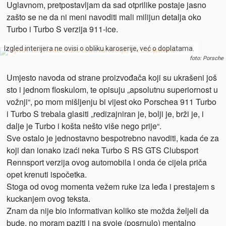
Uglavnom, pretpostavljam da sad otprilike postaje jasno
zašto se ne da ni meni navoditi mali milijun detalja oko
Turbo i Turbo S verzija 911-ice.
Izgled interijera ne ovisi o obliku karoserije, već o doplatama.
foto: Porsche
Umjesto navoda od strane proizvođača koji su ukrašeni još
sto i jednom floskulom, te opisuju „apsolutnu superiornost u
vožnji“, po mom mišljenju bi vijest oko Porschea 911 Turbo
i Turbo S trebala glasiti „redizajniran je, bolji je, brži je, i
dalje je Turbo i košta nešto više nego prije“.
Sve ostalo je jednostavno bespotrebno navoditi, kada će za
koji dan ionako izaći neka Turbo S RS GTS Clubsport
Rennsport verzija ovog automobila i onda će cijela priča
opet krenuti ispočetka.
Stoga od ovog momenta vežem ruke iza leđa i prestajem s
kuckanjem ovog teksta.
Znam da nije bio informativan koliko ste možda željeli da
bude, no moram paziti i na svoje (posrnulo) mentalno