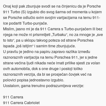
Onaj koji pak zbunjuje svodi se na činjenicu da je Porsche
911 Turbo (S) izgubio dio svog šarma od momenta u kojem
se Porsche odlučio svim svojim varijacijama na temu 911-
ice podariti Turbo-punjače.
Mislim, jasno mi je da 911 Carrera s Turbo-punjačem ili bez
njega ne može ni prismrdjeti „Turbaku“, no za mnoge je „sve
to isto“, pa u sklopu takvog poteza od strane Porschea
ispada „još istijim“ i samim time zbunjujuće.
U pravilu je jedino na papiru zapravo razlika između
raznoraznih varijacija na temu Porschea 911, jer s jedne
strane većina ljudi nikada neće imati prilike sjesti za volan
ovih automobila, dok s one druge i postoji toliko
raznoraznih verzija, da bi se prosječan čovjek već na
polovici popisa jednostavno izgubio.
Uostalom, gama trenutno podrazumijeva verzije:
911 Carrera
911 Carrera Cabriolet