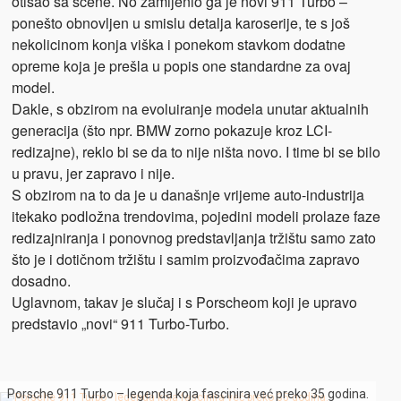
otišao sa scene. No zamijenio ga je novi 911 Turbo –
ponešto obnovljen u smislu detalja karoserije, te s još
nekolicinom konja viška i ponekom stavkom dodatne
opreme koja je prešla u popis one standardne za ovaj
model.
Dakle, s obzirom na evoluiranje modela unutar aktualnih
generacija (što npr. BMW zorno pokazuje kroz LCI-
redizajne), reklo bi se da to nije ništa novo. I time bi se bilo
u pravu, jer zapravo i nije.
S obzirom na to da je u današnje vrijeme auto-industrija
itekako podložna trendovima, pojedini modeli prolaze faze
redizajniranja i ponovnog predstavljanja tržištu samo zato
što je i dotičnom tržištu i samim proizvođačima zapravo
dosadno.
Uglavnom, takav je slučaj i s Porscheom koji je upravo
predstavio „novi“ 911 Turbo-Turbo.
Porsche 911 Turbo – legenda koja fascinira već preko 35 godina.