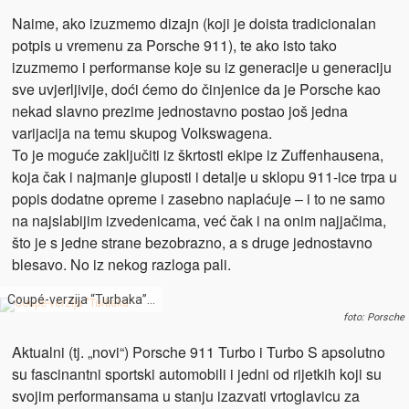
Naime, ako izuzmemo dizajn (koji je doista tradicionalan
potpis u vremenu za Porsche 911), te ako isto tako
izuzmemo i performanse koje su iz generacije u generaciju
sve uvjerljivije, doći ćemo do činjenice da je Porsche kao
nekad slavno prezime jednostavno postao još jedna
varijacija na temu skupog Volkswagena.
To je moguće zaključiti iz škrtosti ekipe iz Zuffenhausena,
koja čak i najmanje gluposti i detalje u sklopu 911-ice trpa u
popis dodatne opreme i zasebno naplaćuje – i to ne samo
na najslabijim izvedenicama, već čak i na onim najjačima,
što je s jedne strane bezobrazno, a s druge jednostavno
blesavo. No iz nekog razloga pali.
Coupé-verzija “Turbaka”…
foto: Porsche
Aktualni (tj. „novi“) Porsche 911 Turbo i Turbo S apsolutno
su fascinantni sportski automobili i jedni od rijetkih koji su
svojim performansama u stanju izazvati vrtoglavicu za