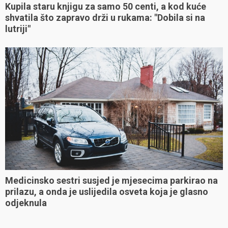
Kupila staru knjigu za samo 50 centi, a kod kuće
shvatila što zapravo drži u rukama: "Dobila si na
lutriji"
Medicinsko sestri susjed je mjesecima parkirao na
prilazu, a onda je uslijedila osveta koja je glasno
odjeknula