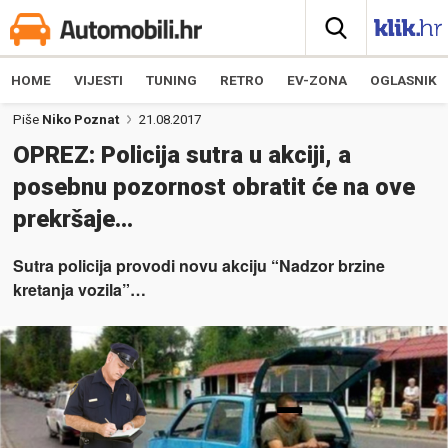
HOME
VIJESTI
TUNING
RETRO
EV-ZONA
OGLASNIK
Piše
Niko Poznat
21.08.2017
OPREZ: Policija sutra u akciji, a
posebnu pozornost obratit će na ove
prekršaje…
Sutra policija provodi novu akciju “Nadzor brzine
kretanja vozila”…