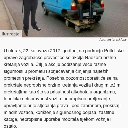
Ilustracija
foto: vesturesklubs
U utorak, 22. kolovoza 2017. godine, na području Policijske
uprave zagrebačke provest će se akcija Nadzora brzine
kretanja vozila. Cilj je akcije podizanje veće razine
sigurnosti u prometu i sprječavanja činjenja najtežih
prometnih prekršaja. Posebna pozornost obratit će se na
prekršaje nepropisne brzine kretanja vozila i drugim težim
prekršajima kao što su prisutnost alkohola u organizmu,
tehnička neispravnost vozila, nepropisno pretjecanje,
upravljanje prije stjecanja prava i pod zabranom, prekršaji
mladih vozača, korištenje sigurnosnog pojasa, zaštitne
kacige, nepropisne uporabe mobitela tijekom vožnje i
ostalo.