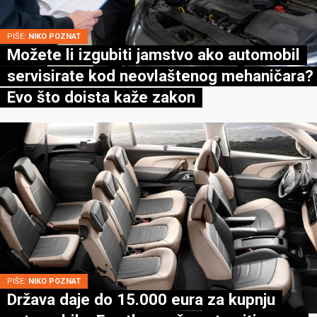
PIŠE:
NIKO POZNAT
Možete li izgubiti jamstvo ako automobil
servisirate kod neovlaštenog mehaničara?
Evo što doista kaže zakon
PIŠE:
NIKO POZNAT
Država daje do 15.000 eura za kupnju