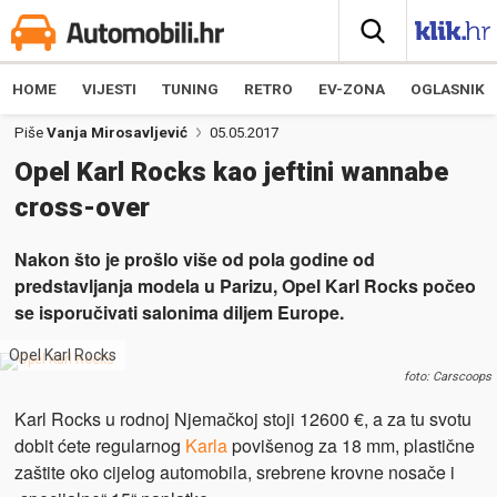
HOME
VIJESTI
TUNING
RETRO
EV-ZONA
OGLASNIK
Piše
Vanja Mirosavljević
05.05.2017
Opel Karl Rocks kao jeftini wannabe
cross-over
Nakon što je prošlo više od pola godine od
predstavljanja modela u Parizu, Opel Karl Rocks počeo
se isporučivati salonima diljem Europe.
Opel Karl Rocks
foto: Carscoops
Karl Rocks u rodnoj Njemačkoj stoji 12600 €, a za tu svotu
dobit ćete regularnog
Karla
povišenog za 18 mm, plastične
zaštite oko cijelog automobila, srebrene krovne nosače i