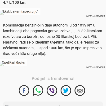
4.7 L/100 km
.
“Ekskluzivan tapecirung”
foto: Carscoops
Kombinacija benzin-plin daje autonomiju od 1019 km u
kombinaciji oba pogonska goriva, zahvaljujući 32-litarskom
rezervoaru za benzin, odnosno 20-litarskoj boci za LPG.
Naravno, radi se o idealnim uvjetima, tako da je realno za
očekivati autonomiju ispod 1000 km, što je opet impresivno
(kad već ništa drugo nije).
Opel Karl Rocks
foto: Carscoops
Podijeli s frendovima!