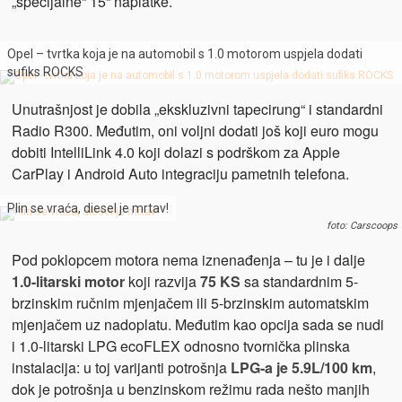
„specijalne“ 15“ naplatke.
Opel – tvrtka koja je na automobil s 1.0 motorom uspjela dodati
sufiks ROCKS
Unutrašnjost je dobila „ekskluzivni tapecirung“ i standardni
Radio R300. Međutim, oni voljni dodati još koji euro mogu
dobiti IntelliLink 4.0 koji dolazi s podrškom za Apple
CarPlay i Android Auto integraciju pametnih telefona.
Plin se vraća, diesel je mrtav!
foto: Carscoops
Pod poklopcem motora nema iznenađenja – tu je i dalje
1.0-litarski motor
koji razvija
75 KS
sa standardnim 5-
brzinskim ručnim mjenjačem ili 5-brzinskim automatskim
mjenjačem uz nadoplatu. Međutim kao opcija sada se nudi
i 1.0-litarski LPG ecoFLEX odnosno tvornička plinska
instalacija: u toj varijanti potrošnja
LPG-a je 5.9L/100 km
,
dok je potrošnja u benzinskom režimu rada nešto manjih