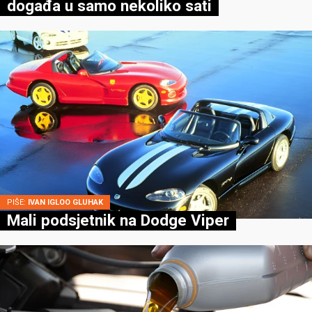
događa u samo nekoliko sati
PIŠE:
IVAN IGLOO GLUHAK
Mali podsjetnik na Dodge Viper