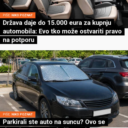
PIŠE:
NIKO POZNAT
Država daje do 15.000 eura za kupnju
automobila: Evo tko može ostvariti pravo
na potporu
PIŠE:
NIKO POZNAT
Parkirali ste auto na suncu? Ovo se