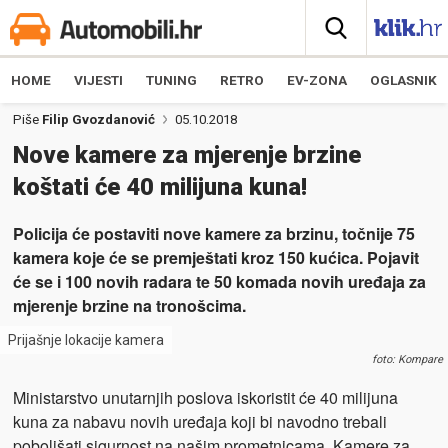
HOME
VIJESTI
TUNING
RETRO
EV-ZONA
OGLASNIK
Piše
Filip Gvozdanović
05.10.2018
Nove kamere za mjerenje brzine
koštati će 40 milijuna kuna!
Policija će postaviti nove kamere za brzinu, točnije 75
kamera koje će se premještati kroz 150 kućica. Pojavit
će se i 100 novih radara te 50 komada novih uređaja za
mjerenje brzine na tronošcima.
Prijašnje lokacije kamera
foto: Kompare
Ministarstvo unutarnjih poslova iskoristit će 40 milijuna
kuna za nabavu novih uređaja koji bi navodno trebali
poboljšati sigurnost na našim prometnicama. Kamere za