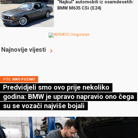
“Najkul” automobili iz osamdesetih:
BMW M635 CSi (E24)
Najnovije vijesti
PIŠE:
NIKO POZNAT
Predvidjeli smo ovo prije nekoliko
godina: BMW je upravo napravio ono čega
su se vozači najviše bojali