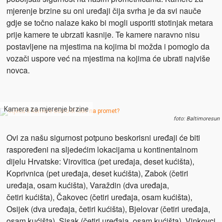
mjerenje brzine su oni uređaji čija svrha je da svi nauče
gdje se točno nalaze kako bi mogli usporiti stotinjak metara
prije kamere te ubrzati kasnije. Te kamere naravno nisu
postavljene na mjestima na kojima bi možda i pomoglo da
vozači uspore već na mjestima na kojima će ubrati najviše
novca.
Kamera za mjerenje brzine
foto: Baltimoresun
Ovi za našu sigurnost potpuno beskorisni uređaji će biti
raspoređeni na sljedećim lokacijama u kontinentalnom
dijelu Hrvatske: Virovitica (pet uređaja, deset kućišta),
Koprivnica (pet uređaja, deset kućišta), Zabok (četiri
uređaja, osam kućišta), Varaždin (dva uređaja,
četiri kućišta), Čakovec (četiri uređaja, osam kućišta),
Osijek (dva uređaja, četiri kućišta), Bjelovar (četiri uređaja,
osam kućišta), Sisak (četiri uređaja, osam kućišta), Vinkovci