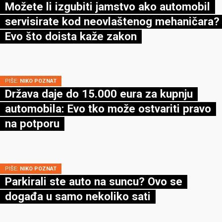
Možete li izgubiti jamstvo ako automobil
servisirate kod neovlaštenog mehaničara?
Evo što doista kaže zakon
PIŠE:
NIKO POZNAT
Država daje do 15.000 eura za kupnju
automobila: Evo tko može ostvariti pravo
na potporu
PIŠE:
NIKO POZNAT
Parkirali ste auto na suncu? Ovo se
događa u samo nekoliko sati