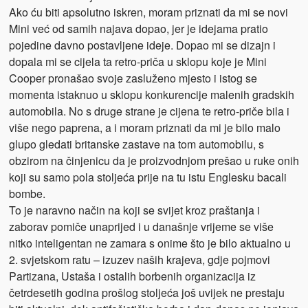
Ako ću biti apsolutno iskren, moram priznati da mi se novi
Mini već od samih najava dopao, jer je idejama pratio
pojedine davno postavljene ideje. Dopao mi se dizajn i
dopala mi se cijela ta retro-priča u sklopu koje je Mini
Cooper pronašao svoje zasluženo mjesto i istog se
momenta istaknuo u sklopu konkurencije malenih gradskih
automobila. No s druge strane je cijena te retro-priče bila i
više nego paprena, a i moram priznati da mi je bilo malo
glupo gledati britanske zastave na tom automobilu, s
obzirom na činjenicu da je proizvodnjom prešao u ruke onih
koji su samo pola stoljeća prije na tu istu Englesku bacali
bombe.
To je naravno način na koji se svijet kroz praštanja i
zaborav pomiče unaprijed i u današnje vrijeme se više
nitko inteligentan ne zamara s onime što je bilo aktualno u
2. svjetskom ratu – izuzev naših krajeva, gdje pojmovi
Partizana, Ustaša i ostalih borbenih organizacija iz
četrdesetih godina prošlog stoljeća još uvijek ne prestaju