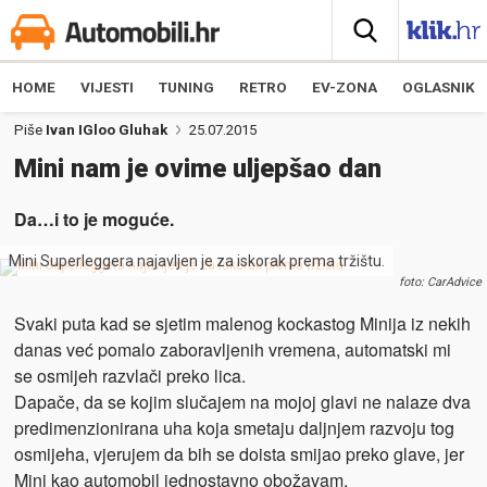
HOME
VIJESTI
TUNING
RETRO
EV-ZONA
OGLASNIK
Piše
Ivan IGloo Gluhak
25.07.2015
Mini nam je ovime uljepšao dan
Da…i to je moguće.
Mini Superleggera najavljen je za iskorak prema tržištu.
foto: CarAdvice
Svaki puta kad se sjetim malenog kockastog Minija iz nekih
danas već pomalo zaboravljenih vremena, automatski mi
se osmijeh razvlači preko lica.
Dapače, da se kojim slučajem na mojoj glavi ne nalaze dva
predimenzionirana uha koja smetaju daljnjem razvoju tog
osmijeha, vjerujem da bih se doista smijao preko glave, jer
Mini kao automobil jednostavno obožavam.