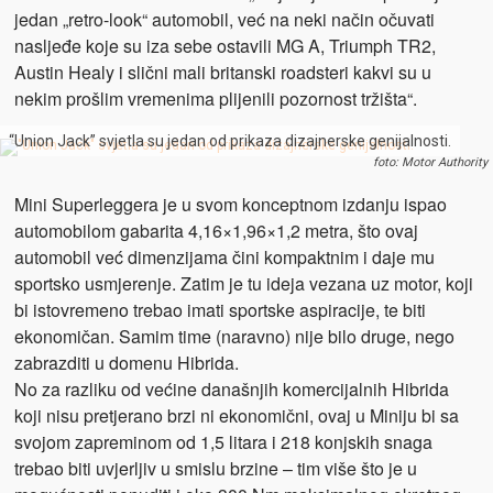
jedan „retro-look“ automobil, već na neki način očuvati
nasljeđe koje su iza sebe ostavili MG A, Triumph TR2,
Austin Healy i slični mali britanski roadsteri kakvi su u
nekim prošlim vremenima plijenili pozornost tržišta“.
“Union Jack” svjetla su jedan od prikaza dizajnerske genijalnosti.
foto: Motor Authority
Mini Superleggera je u svom konceptnom izdanju ispao
automobilom gabarita 4,16×1,96×1,2 metra, što ovaj
automobil već dimenzijama čini kompaktnim i daje mu
sportsko usmjerenje. Zatim je tu ideja vezana uz motor, koji
bi istovremeno trebao imati sportske aspiracije, te biti
ekonomičan. Samim time (naravno) nije bilo druge, nego
zabrazditi u domenu Hibrida.
No za razliku od većine današnjih komercijalnih Hibrida
koji nisu pretjerano brzi ni ekonomični, ovaj u Miniju bi sa
svojom zapreminom od 1,5 litara i 218 konjskih snaga
trebao biti uvjerljiv u smislu brzine – tim više što je u