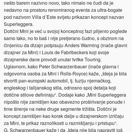
nešto barem nazivno novo, tako nimalo ne čudi da je
nedavno na prostoru renomiranog eventa za ultra-bogate
pod nazivom Villa d´Este svijetu prikazan koncept nazvan
Superleggera.
Dotični Mini je već u svojoj konceptnoj fazi plijenio poglede
samo tako, no to baš i nije pretjerano čudno, s obzirom na
činjenicu da dizajn potpisuju Anders Warming (inače glavni
dizajner za Mini) i Louis de Fabribeckers koji svoje
dizajnerske dane provodi unutar tvrtke Touring.
Uglavnom, kako Peter Schwarzenbauer (inače glavna i
odgovorna osoba za Mini i Rolls-Royce) kaže, „Ideja je bila
stvoriti pan-europski automobil, tj. fuziju njemačkog,
engleskog i talijanskog stila, odnosno spoj detalja koji
dotične stilove definiraju“. Dodaje kako „Mini Superleggera
nipošto nije zamišljen kao obavezno proširivanje ponude i
time širenje na neke druge segmente tržišta. Dotični je
koncept zamišljen kao korak dalje u dizajnerskom izričaju
za Mini, te prikaz raznolikosti u razmišljanju i pristupu“.
G. Schwarzenbauer kaže i da „Ideja nije bila napraviti još