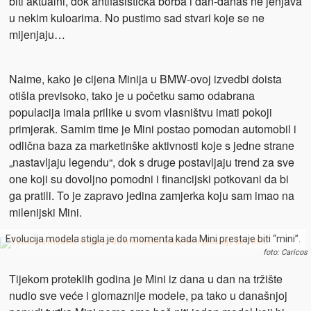
biti aktualni, dok antifašistička borba i dan-danas ne jenjava
u nekim kuloarima. No pustimo sad stvari koje se ne
mijenjaju…
Naime, kako je cijena Minija u BMW-ovoj izvedbi doista
otišla previsoko, tako je u početku samo odabrana
populacija imala prilike u svom vlasništvu imati pokoji
primjerak. Samim time je Mini postao pomodan automobil i
odlična baza za marketinške aktivnosti koje s jedne strane
„nastavljaju legendu“, dok s druge postavljaju trend za sve
one koji su dovoljno pomodni i financijski potkovani da bi
ga pratili. To je zapravo jedina zamjerka koju sam imao na
milenijski Mini.
Evolucija modela stigla je do momenta kada Mini prestaje biti “mini”.
foto: Caricos
Tijekom proteklih godina je Mini iz dana u dan na tržište
nudio sve veće i glomaznije modele, pa tako u današnjoj