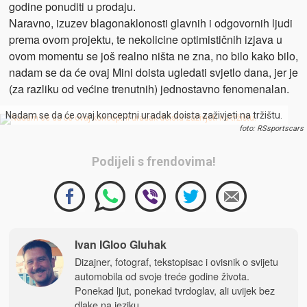
godine ponuditi u prodaju.
Naravno, izuzev blagonaklonosti glavnih i odgovornih ljudi
prema ovom projektu, te nekolicine optimističnih izjava u
ovom momentu se još realno ništa ne zna, no bilo kako bilo,
nadam se da će ovaj Mini doista ugledati svjetlo dana, jer je
(za razliku od većine trenutnih) jednostavno fenomenalan.
Nadam se da će ovaj konceptni uradak doista zaživjeti na tržištu.
foto: RSsportscars
Podijeli s frendovima!
Ivan IGloo Gluhak
Dizajner, fotograf, tekstopisac i ovisnik o svijetu
automobila od svoje treće godine života.
Ponekad ljut, ponekad tvrdoglav, ali uvijek bez
dlake na jeziku.