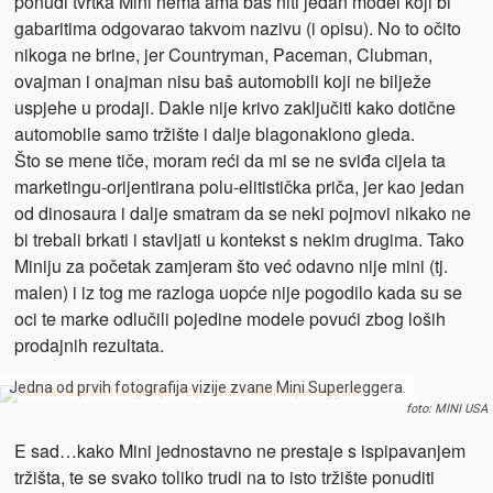
ponudi tvrtka Mini nema ama baš niti jedan model koji bi
gabaritima odgovarao takvom nazivu (i opisu). No to očito
nikoga ne brine, jer Countryman, Paceman, Clubman,
ovajman i onajman nisu baš automobili koji ne bilježe
uspjehe u prodaji. Dakle nije krivo zaključiti kako dotične
automobile samo tržište i dalje blagonaklono gleda.
Što se mene tiče, moram reći da mi se ne sviđa cijela ta
marketingu-orijentirana polu-elitistička priča, jer kao jedan
od dinosaura i dalje smatram da se neki pojmovi nikako ne
bi trebali brkati i stavljati u kontekst s nekim drugima. Tako
Miniju za početak zamjeram što već odavno nije mini (tj.
malen) i iz tog me razloga uopće nije pogodilo kada su se
oci te marke odlučili pojedine modele povući zbog loših
prodajnih rezultata.
Jedna od prvih fotografija vizije zvane Mini Superleggera.
foto: MINI USA
E sad…kako Mini jednostavno ne prestaje s ispipavanjem
tržišta, te se svako toliko trudi na to isto tržište ponuditi