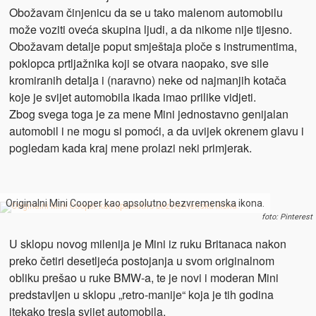
Obožavam činjenicu da se u tako malenom automobilu
može voziti oveća skupina ljudi, a da nikome nije tijesno.
Obožavam detalje poput smještaja ploče s instrumentima,
poklopca prtljažnika koji se otvara naopako, sve sile
kromiranih detalja i (naravno) neke od najmanjih kotača
koje je svijet automobila ikada imao prilike vidjeti.
Zbog svega toga je za mene Mini jednostavno genijalan
automobil i ne mogu si pomoći, a da uvijek okrenem glavu i
pogledam kada kraj mene prolazi neki primjerak.
Originalni Mini Cooper kao apsolutno bezvremenska ikona.
foto: Pinterest
U sklopu novog milenija je Mini iz ruku Britanaca nakon
preko četiri desetljeća postojanja u svom originalnom
obliku prešao u ruke BMW-a, te je novi i moderan Mini
predstavljen u sklopu „retro-manije“ koja je tih godina
itekako tresla svijet automobila.