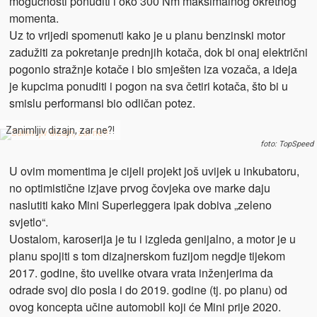
mogućnosti ponuditi i oko 300 Nm maksimalnog okretnog
momenta.
Uz to vrijedi spomenuti kako je u planu benzinski motor
zadužiti za pokretanje prednjih kotača, dok bi onaj električni
pogonio stražnje kotače i bio smješten iza vozača, a ideja
je kupcima ponuditi i pogon na sva četiri kotača, što bi u
smislu performansi bio odličan potez.
Zanimljiv dizajn, zar ne?!
foto: TopSpeed
U ovim momentima je cijeli projekt još uvijek u inkubatoru,
no optimistične izjave prvog čovjeka ove marke daju
naslutiti kako Mini Superleggera ipak dobiva „zeleno
svjetlo“.
Uostalom, karoserija je tu i izgleda genijalno, a motor je u
planu spojiti s tom dizajnerskom fuzijom negdje tijekom
2017. godine, što uvelike otvara vrata inženjerima da
odrade svoj dio posla i do 2019. godine (tj. po planu) od
ovog koncepta učine automobil koji će Mini prije 2020.