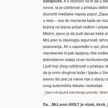
ozbiljnosti.
A s obzirom na to da u dan
novce, ta je ozbiljnost u pristupu defin
dozvoliti medijske napise poput „Zapal
u redu – sve do momenta kada se mozak 
kojima ne bismo pričali rodbini i prijat
Mislim, jasno je da ljudi danas traže s
McLaren tu ideologiju sigurnosti, tehno
poslovanja. Ali u usporedbi s npr. pli
manekenke ili pak ispijanju litre vo
jednostavno ostaje izvan konkurencije
Ljudi koji zbog ozbiljnosti u pristupu
da je onim drugima bolje i ljepše u ži
svemu što jest za mene nije u stanju iz
ovog automobila itekako nedostaje.
Cijevi od ispuha završavaju pomalo “altern
Da…McLaren 600LT je nizak, širok, j