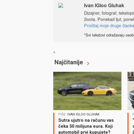
Ivan IGloo Gluhak
Dizajner, fotograf, tekstop
života. Ponekad ljut, ponek
Pročitaj moje druge člank
*Svi tekstovi odražavaju osob
<
Najčitanije
PIŠE:
IVAN IGLOO GLUHAK
Sutra ujutro na računu vas
čeka 50 milijuna eura. Koji
automobil prvi kupujete?