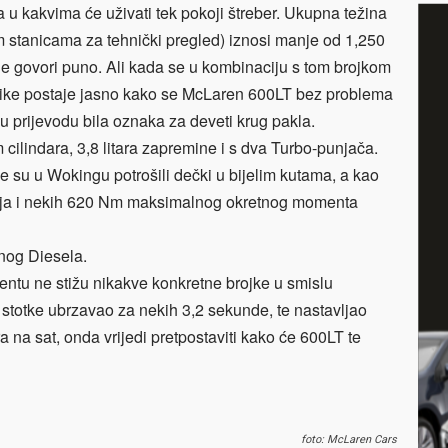
lja u kakvima će uživati tek pokoji štreber. Ukupna težina
im stanicama za tehnički pregled) iznosi manje od 1,250
e govori puno. Ali kada se u kombinaciju s tom brojkom
prilike postaje jasno kako se McLaren 600LT bez problema
u prijevodu bila oznaka za deveti krug pakla.
cilindara, 3,8 litara zapremine i s dva Turbo-punjača.
je su u Wokingu potrošili dečki u bijelim kutama, a kao
onja i nekih 620 Nm maksimalnog okretnog momenta
nog Diesela.
tu ne stižu nikakve konkretne brojke u smislu
 stotke ubrzavao za nekih 3,2 sekunde, te nastavljao
ara na sat, onda vrijedi pretpostaviti kako će 600LT te
foto: McLaren Cars