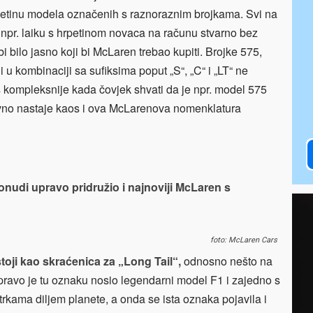
petinu modela označenih s raznoraznim brojkama. Svi na
i npr. laiku s hrpetinom novaca na računu stvarno bez
i bilo jasno koji bi McLaren trebao kupiti. Brojke 575,
i u kombinaciji sa sufiksima poput „S“, „C“ i „LT“ ne
š kompleksnije kada čovjek shvati da je npr. model 575
tavno nastaje kaos i ova McLarenova nomenklatura
onudi upravo pridružio i najnoviji McLaren s
foto: McLaren Cars
toji kao skraćenica za „Long Tail“,
odnosno nešto na
ravo je tu oznaku nosio legendarni model F1 i zajedno s
rkama diljem planete, a onda se ista oznaka pojavila i