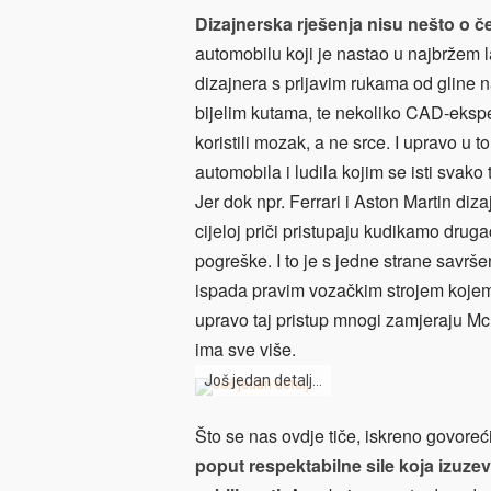
Dizajnerska rješenja nisu nešto o če
automobilu koji je nastao u najbržem l
dizajnera s prljavim rukama od gline n
bijelim kutama, te nekoliko CAD-eksper
koristili mozak, a ne srce. I upravo u 
automobila i ludila kojim se isti svako t
Jer dok npr. Ferrari i Aston Martin diza
cijeloj priči pristupaju kudikamo drugač
pogreške. I to je s jedne strane savr
ispada pravim vozačkim strojem kojem b
upravo taj pristup mnogi zamjeraju M
ima sve više.
Još jedan detalj…
Što se nas ovdje tiče, iskreno govore
poput respektabilne sile koja izuzev