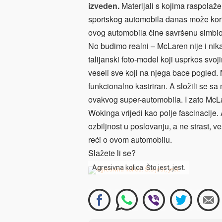
izveden.
Materijali s kojima raspolaže
sportskog automobila danas može koristi
ovog automobila čine savršenu simbioz
No budimo realni – McLaren nije i nika
talijanski foto-model koji usprkos sv
veseli sve koji na njega bace pogled. 
funkcionalno kastriran. A složili se sa
ovakvog super-automobila. I zato McLa
Wokinga vrijedi kao polje fascinacije. 
ozbiljnost u poslovanju, a ne strast, ves
reći o ovom automobilu.
Slažete li se?
Agresivna kolica. Što jest, jest.