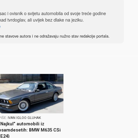
isac i ovisnik o svijetu automobila od svoje treće godine
ad tvrdoglav, ali uvijek bez dlake na jeziku.
e
ne stavove autora i ne odražavaju nužno stav redakcije portala.
PIŠE:
IVAN IGLOO GLUHAK
“Najkul” automobili iz
osamdesetih: BMW M635 CSi
(E24)