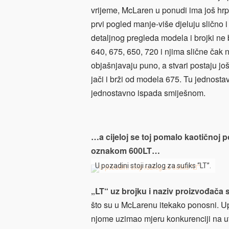
vrijeme, McLaren u ponudi ima još hr
prvi pogled manje-više djeluju slično 
detaljnog pregleda modela i brojki ne b
640, 675, 650, 720 i njima slične čak n
objašnjavaju puno, a stvari postaju jo
jači i brži od modela 675. Tu jednos
jednostavno ispada smiješnom.
…a cijeloj se toj pomalo kaotičnoj p
oznakom 600LT…
U pozadini stoji razlog za sufiks “LT”.
„LT“ uz brojku i naziv proizvođača s
što su u McLarenu itekako ponosni. Up
njome uzimao mjeru konkurenciji na ut