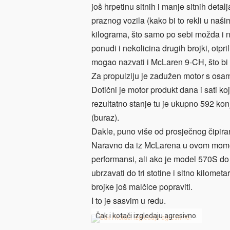
još hrpetinu sitnih i manje sitnih deta
praznog vozila (kako bi to rekli u naš
kilograma, što samo po sebi možda i n
ponudi i nekolicina drugih brojki, ot
mogao nazvati i McLaren 9-CH, što bi 
Za propulziju je zadužen motor s osam 
Dotični je motor produkt dana i sati ko
rezultatno stanje tu je ukupno 592 k
(buraz).
Dakle, puno više od prosječnog čipira
Naravno da iz McLarena u ovom momen
performansi, ali ako je model 570S do
ubrzavati do tri stotine i sitno kilomet
brojke još malčice popraviti.
I to je sasvim u redu.
Čak i kotači izgledaju agresivno.