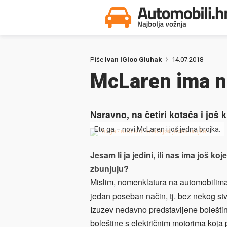
Piše
Ivan IGloo Gluhak
14.07.2018
McLaren ima n
Naravno, na četiri kotača i još 
Eto ga – novi McLaren i još jedna brojka.
Jesam li ja jedini, ili nas ima još 
zbunjuju?
Mislim, nomenklatura na automobilima
jedan poseban način, tj. bez nekog stv
Izuzev nedavno predstavljene boleštin
boleštine s električnim motorima koja