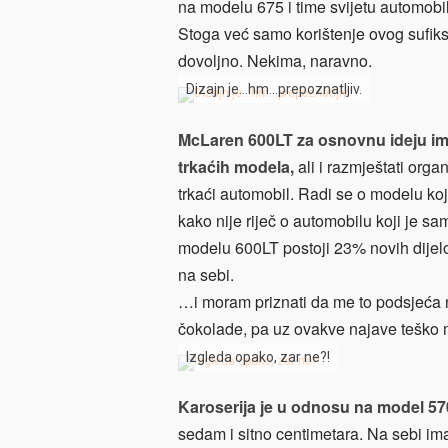
na modelu 675 i time svijetu automobi
Stoga već samo korištenje ovog suf
dovoljno. Nekima, naravno.
Dizajn je…hm…prepoznatljiv.
McLaren 600LT za osnovnu ideju ima 
trkaćih modela,
ali i razmještati orga
trkaći automobil. Radi se o modelu ko
kako nije riječ o automobilu koji je s
modelu 600LT postoji 23% novih dijel
na sebi.
…i moram priznati da me to podsjeća 
čokolade, pa uz ovakve najave teško m
Izgleda opako, zar ne?!
Karoserija je u odnosu na model 570
sedam i sitno centimetara. Na sebi ima 