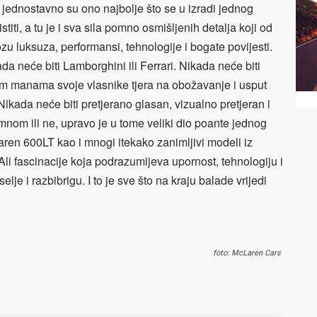
 jednostavno su ono najbolje što se u izradi jednog
ti, a tu je i sva sila pomno osmišljenih detalja koji od
u luksuza, performansi, tehnologije i bogate povijesti.
da neće biti Lamborghini ili Ferrari. Nikada neće biti
ojim manama svoje vlasnike tjera na obožavanje i usput
Nikada neće biti pretjerano glasan, vizualno pretjeran i
 mnom ili ne, upravo je u tome veliki dio poante jednog
ren 600LT kao i mnogi itekako zanimljivi modeli iz
Ali fascinacije koja podrazumijeva upornost, tehnologiju i
elje i razbibrigu. I to je sve što na kraju balade vrijedi
foto: McLaren Cars