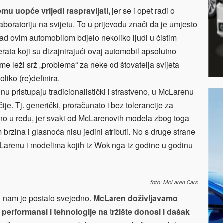
mu uopće vrijedi raspravljati,
jer se i opet radi o
aboratoriju na svijetu. To u prijevodu znači da je umjesto
ad ovim automobilom bdjelo nekoliko ljudi u čistim
ata koji su dizajnirajući ovaj automobil apsolutno
tome leži srž „problema“ za neke od štovatelja svijeta
oliko (re)definira.
jnu pristupaju tradicionalistički i strastveno, u McLarenu
ije. Tj. generički, proračunato i bez tolerancije za
šeno u redu, jer svaki od McLarenovih modela zbog toga
rzina i glasnoća nisu jedini atributi. No s druge strane
cLarenu i modelima kojih iz Wokinga iz godine u godinu
foto: McLaren Cars
ći nam je postalo svejedno.
McLaren doživljavamo
 performansi i tehnologije na tržište donosi i dašak