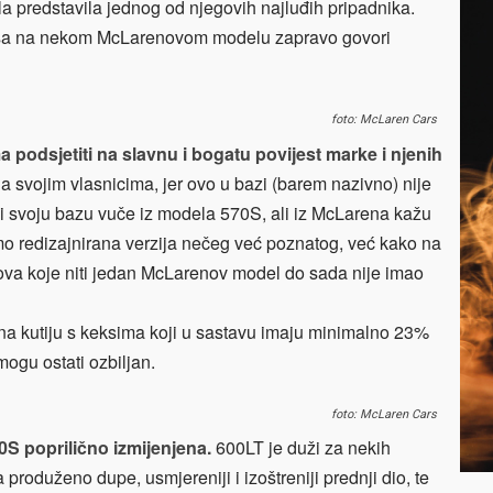
la predstavila jednog od njegovih najluđih pripadnika.
iksa na nekom McLarenovom modelu zapravo govori
foto: McLaren Cars
podsjetiti na slavnu i bogatu povijest marke i njenih
na svojim vlasnicima, jer ovo u bazi (barem nazivno) nije
ji svoju bazu vuče iz modela 570S, ali iz McLarena kažu
amo redizajnirana verzija nečeg već poznatog, već kako na
ova koje niti jedan McLarenov model do sada nije imao
na kutiju s keksima koji u sastavu imaju minimalno 23%
ogu ostati ozbiljan.
foto: McLaren Cars
S poprilično izmijenjena.
600LT je duži za nekih
produženo dupe, usmjereniji i izoštreniji prednji dio, te