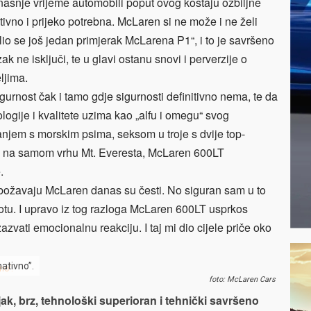
ašnje vrijeme automobili poput ovog koštaju ozbiljne
itivno i prijeko potrebna. McLaren si ne može i ne želi
io se još jedan primjerak McLarena P1“, i to je savršeno
ne isključi, te u glavi ostanu snovi i perverzije o
eljima.
igurnost čak i tamo gdje sigurnosti definitivno nema, te da
logije i kvalitete uzima kao „alfu i omegu“ svog
vanjem s morskim psima, seksom u troje s dvije top-
dke na samom vrhu Mt. Everesta, McLaren 600LT
.
 obožavaju McLaren danas su česti. No siguran sam u to
votu. I upravo iz tog razloga McLaren 600LT usprkos
azvati emocionalnu reakciju. I taj mi dio cijele priče oko
ativno”.
foto: McLaren Cars
ak, brz, tehnološki superioran i tehnički savršeno