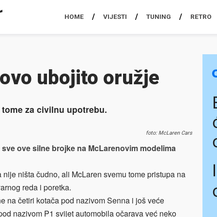
HOME
VIJESTI
TUNING
RETRO
ovo ubojito oružje
k tome za civilnu upotrebu.
foto: McLaren Cars
koje sve ove silne brojke na McLarenovim modelima
 nije ništa čudno, ali McLaren svemu tome pristupa na
arnog reda i poretka.
e na četiri kotača pod nazivom Senna i još veće
 pod nazivom P1 svijet automobila očarava već neko