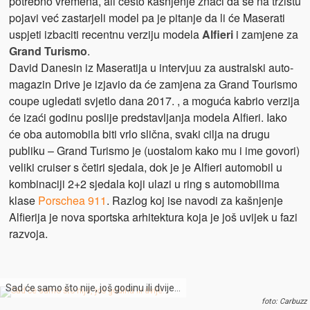
potrebno vremena, ali često kašnjenje znači da se na tržištu
pojavi već zastarjeli model pa je pitanje da li će Maserati
uspjeti izbaciti recentnu verziju modela
Alfieri
i zamjene za
Grand Turismo
.
David Danesin iz Maseratija u intervjuu za australski auto-
magazin Drive je izjavio da će zamjena za Grand Tourismo
coupe ugledati svjetlo dana 2017. , a moguća kabrio verzija
će izaći godinu poslije predstavljanja modela Alfieri. Iako
će oba automobila biti vrlo slična, svaki cilja na drugu
publiku – Grand Turismo je (uostalom kako mu i ime govori)
veliki cruiser s četiri sjedala, dok je je Alfieri automobil u
kombinaciji 2+2 sjedala koji ulazi u ring s automobilima
klase
Porschea 911
. Razlog koj ise navodi za kašnjenje
Alfierija je nova sportska arhitektura koja je još uvijek u fazi
razvoja.
Sad će samo što nije, još godinu ili dvije…
foto: Carbuzz