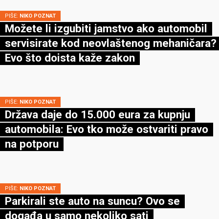
PIŠE:
NIKO POZNAT
Možete li izgubiti jamstvo ako automobil
servisirate kod neovlaštenog mehaničara?
Evo što doista kaže zakon
PIŠE:
NIKO POZNAT
Država daje do 15.000 eura za kupnju
automobila: Evo tko može ostvariti pravo
na potporu
PIŠE:
NIKO POZNAT
Parkirali ste auto na suncu? Ovo se
događa u samo nekoliko sati