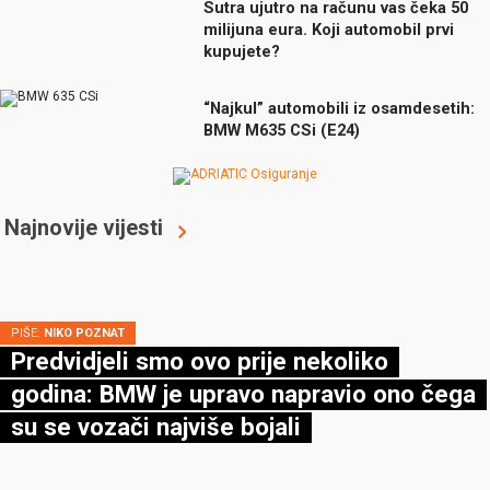
Sutra ujutro na računu vas čeka 50
milijuna eura. Koji automobil prvi
kupujete?
“Najkul” automobili iz osamdesetih:
BMW M635 CSi (E24)
Najnovije vijesti
PIŠE:
NIKO POZNAT
Predvidjeli smo ovo prije nekoliko
godina: BMW je upravo napravio ono čega
su se vozači najviše bojali