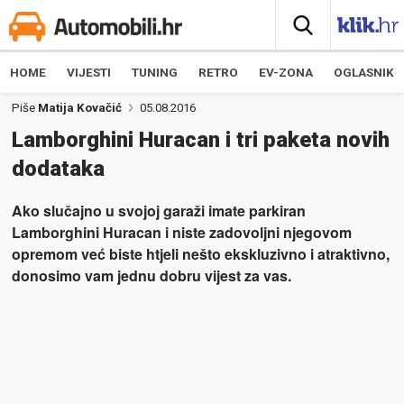
HOME
VIJESTI
TUNING
RETRO
EV-ZONA
OGLASNIK
Piše
Matija Kovačić
05.08.2016
Lamborghini Huracan i tri paketa novih
dodataka
Ako slučajno u svojoj garaži imate parkiran
Lamborghini Huracan i niste zadovoljni njegovom
opremom već biste htjeli nešto ekskluzivno i atraktivno,
donosimo vam jednu dobru vijest za vas.