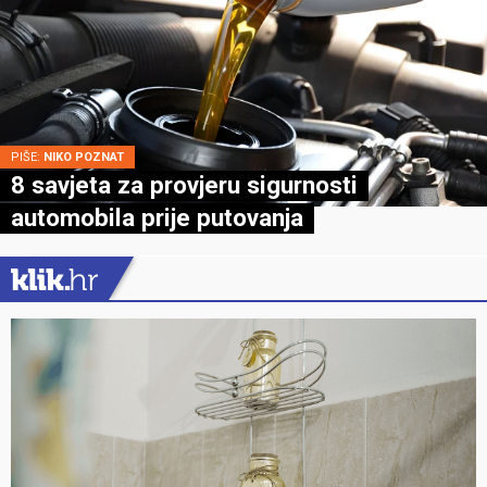
PIŠE:
NIKO POZNAT
8 savjeta za provjeru sigurnosti
automobila prije putovanja