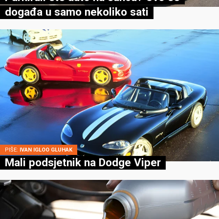
događa u samo nekoliko sati
PIŠE:
IVAN IGLOO GLUHAK
Mali podsjetnik na Dodge Viper