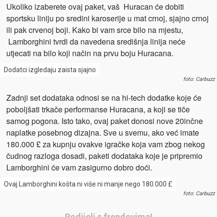
Ukoliko izaberete ovaj paket, vaš Huracan će dobiti
sportsku liniju po sredini karoserije u mat crnoj, sjajno crnoj
ili pak crvenoj boji. Kako bi vam srce bilo na mjestu,
Lamborghini tvrdi da navedena središnja linija neće
utjecati na bilo koji način na prvu boju Huracana.
Dodatci izgledaju zaista sjajno
foto: Carbuzz
Zadnji set dodataka odnosi se na hi-tech dodatke koje će
poboljšati trkače performanse Huracana, a koji se tiče
samog pogona. Isto tako, ovaj paket donosi nove 20inčne
naplatke posebnog dizajna. Sve u svemu, ako već imate
180.000 £ za kupnju ovakve igračke koja vam zbog nekog
čudnog razloga dosadi, paketi dodataka koje je pripremio
Lamborghini će vam zasigurno dobro doći.
Ovaj Lamborghini košta ni više ni manje nego 180.000 £
foto: Carbuzz
Podijeli s frendovima!