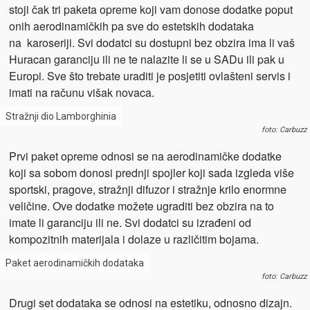
stoji čak tri paketa opreme koji vam donose dodatke poput
onih aerodinamičkih pa sve do estetskih dodataka
na karoseriji. Svi dodatci su dostupni bez obzira ima li vaš
Huracan garanciju ili ne te nalazite li se u SADu ili pak u
Europi. Sve što trebate uraditi je posjetiti ovlašteni servis i
imati na računu višak novaca.
Stražnji dio Lamborghinia
foto: Carbuzz
Prvi paket opreme odnosi se na aerodinamičke dodatke
koji sa sobom donosi prednji spojler koji sada izgleda više
sportski, pragove, stražnji difuzor i stražnje krilo enormne
veličine. Ove dodatke možete ugraditi bez obzira na to
imate li garanciju ili ne. Svi dodatci su izrađeni od
kompozitnih materijala i dolaze u različitim bojama.
Paket aerodinamičkih dodataka
foto: Carbuzz
Drugi set dodataka se odnosi na estetiku, odnosno dizajn.