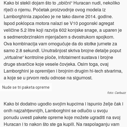
Kako bi stekli dojam što to „obični“ Huracan nudi, nekoliko
riječi o njemu. Početak proizvodnje ovog modela iz
Lamborghinia započeo je ne tako davne 2014. godine.
Ispod poklopca motora nalazi se V10 pogonski agregat
veličine 5.2 litre koji razvija 602 konjske snage, a uparen je
s sedmerobrzinskim mjenjačem s dvostrukom spojkom.
Ova kombinacija vam omogućuje da do stotke jurnete za
samo 2.8 sekundi. Unutrašnjost skriva brojne detalje poput
„virtualne“ kontrolne ploče, infotaiment sustava i brojne
druge stvarčice koje vesele čovjeka. Osim toga, ovaj
Lamborghini je opremljen i brojnim drugim hi-tech stvarima,
a koje se u prvom redu odnose na sigurnost.
Nude se tri paketa opreme
foto: Carbuzz
Kako bi dodatno ugodio svojim kupcima i ispunio želje čak i
onih najzahtjevnijih, Lamborghini se odlučio u svoju
ponudu uvesti pakete opreme koje možete ugraditi na svoj
Huracan i to nakon što ste ga kupili. Na raspolaganju vam