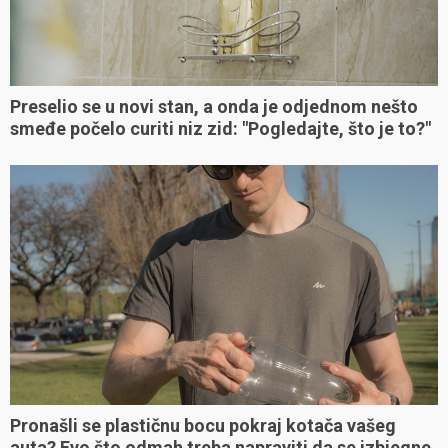
Preselio se u novi stan, a onda je odjednom nešto
smeđe počelo curiti niz zid: "Pogledajte, što je to?"
Pronašli se plastičnu bocu pokraj kotača vašeg
auta? Evo što odmah treba napraviti da se izbjegne