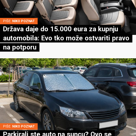
PIŠE:
NIKO POZNAT
Država daje do 15.000 eura za kupnju
automobila: Evo tko može ostvariti pravo
na potporu
PIŠE:
NIKO POZNAT
Parkirali ste auto na suncu? Ovo se