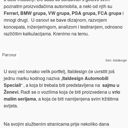
poznatim proizvođačima automobila, a neki od njih su
Ferrari, BMW grupa, VW grupa, PSA grupa, FCA grupa
i
mnogi drugi. U osnovi se bave dizajnom, razvojem
koncepata, inženjeringom, analizom i testiranjem, odnosno
različitim kalkulacijama. Krenimo na temu.
Parcour
foto: Italdesign
U svoj već ionako velik portfelj, Italdesign će uvrstiti još
jednu marku kodnog naziva „
Italdesign Automobili
Speciali
“ , a koja bi trebala biti predstavljena na
sajmu u
Ženevi.
Radi se o vozilima koja će biti proizvedena u
vrlo
malim serijama
, a koja će biti namijenjena svim tržištima
svijeta.
Na svojim službenim stranicama prije nekoliko dana