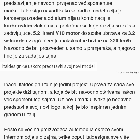
predstavljen je navodni prvijenac već spomenute
marke. Italdesign navodi kako se radi o modelu čija je
karoserija izrađena od
aluminija
u kombinaciji s
karbonskim
vlaknima, a performanse koje razvija su zaista
zadivljujuće.
5.2 litreni V10 motor
do stotke ubrzava za
3.2
sekunde
uz ograničenje maksimalne brzine na
320 km/h
.
Navodno će biti proizveden u samo 5 primjeraka, a njegovo
ime je za sada još tajna.
Italdesign će uskoro predstaviti svoj novi model
foto: Italdesign
Inače, Italdesignu to nije jedini projekt. Uprava za sada sve
projekte drži tajnom, a koja će biti navodno otkrivena nakon
već spomenutog sajma. Uz novu marku, tvrtka je nedavno
predstavila svoj novi logo, a koji je bio inspiriran jednim
gradom u Italiji.
Pošto se većina proizvođača automobila okreće svom,
internom odjelu dizajna, tvrtke poput Italdesigna sve više