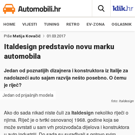
HOME
VIJESTI
TUNING
RETRO
EV-ZONA
OGLASNIK
Piše
Matija Kovačić
01.03.2017
Italdesign predstavio novu marku
automobila
Jedan od poznatijih dizajnera i konstruktora iz Italije za
nadolazeći auto sajam razvija nešto posebno. O čemu
je riječ?
Jedan od prijašnjih modela
foto: Italdesign
Ako do sada nikad niste čuli za
Italdesign
nekoliko riječi o
njima. Riječ je o tvrtki osnovanoj 1968. godine koja se
može svrstati u sam vrh proizvođača dijelova i konstruktora
u auto industriji. Do sada su surađivali s gotovo svim