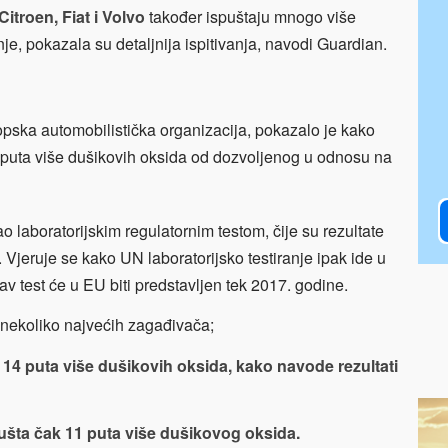
itroen, Fiat i Volvo
također ispuštaju mnogo više
je, pokazala su detaljnija ispitivanja, navodi Guardian.
opska automobilistička organizacija, pokazalo je kako
0 puta više dušikovih oksida od dozvoljenog u odnosu na
 laboratorijskim regulatornim testom, čije su rezultate
 Vjeruje se kako UN laboratorijsko testiranje ipak ide u
kav test će u EU biti predstavljen tek 2017. godine.
nekoliko najvećih zagađivača;
di 14 puta više dušikovih oksida, kako navode rezultati
šta čak 11 puta više dušikovog oksida.