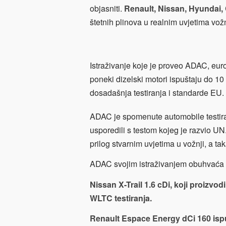
objasniti.
Renault, Nissan, Hyundai, C
štetnih plinova u realnim uvjetima vožn
Istraživanje koje je proveo ADAC, eur
poneki dizelski motori ispuštaju do 1
dosadašnja testiranja i standarde EU.
ADAC je spomenute automobile testirao
usporedili s testom kojeg je razvio UN.
prilog stvarnim uvjetima u vožnji, a ta
ADAC svojim istraživanjem obuhvaća 
Nissan X-Trail 1.6 cDi, koji proizvo
WLTC testiranja.
Renault Espace Energy dCi 160 ispu