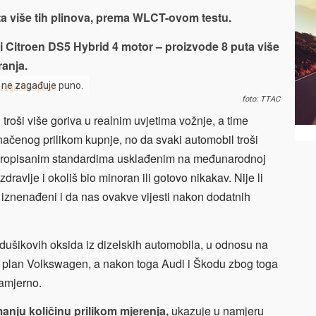
a više tih plinova, prema WLCT-ovom testu.
 i Citroen DS5 Hybrid 4 motor – proizvode 8 puta više
ranja.
i ne zagađuje puno.
foto: TTAC
troši više goriva u realnim uvjetima vožnje, a time
značenog prilikom kupnje, no da svaki automobil troši
o propisanim standardima usklađenim na međunarodnoj
dravlje i okoliš bio minoran ili gotovo nikakav. Nije li
iznenađeni i da nas ovakve vijesti nakon dodatnih
dušikovih oksida iz dizelskih automobila, u odnosu na
rvi plan Volkswagen, a nakon toga Audi i Škodu zbog toga
namjerno.
anju količinu prilikom mjerenja,
ukazuje u namjeru