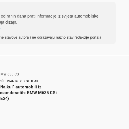
, od ranih dana prati informacije iz svijeta automobilske
aja dizajn.
e
ne stavove autora i ne odražavaju nužno stav redakcije portala.
PIŠE:
IVAN IGLOO GLUHAK
“Najkul” automobili iz
osamdesetih: BMW M635 CSi
(E24)