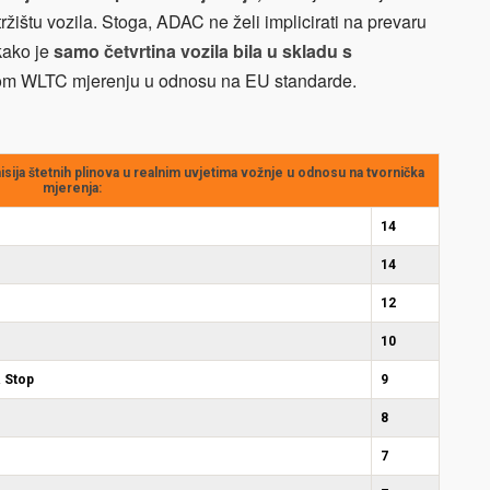
ržištu vozila. Stoga, ADAC ne želi implicirati na prevaru
 kako je
samo četvrtina vozila bila u skladu s
om WLTC mjerenju u odnosu na EU standarde.
isija štetnih plinova u realnim uvjetima vožnje u odnosu na tvornička
mjerenja:
14
14
12
10
& Stop
9
8
7