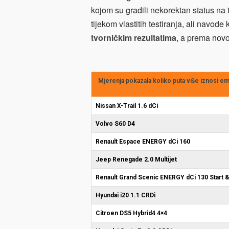
kojom su gradili nekorektan status na t
tijekom vlastitih testiranja, ali navode
tvorničkim rezultatima
, a prema nov
Mjerenja pokazala koliko puta više iznosi em
Nissan X-Trail 1.6 dCi
Volvo S60 D4
Renault Espace ENERGY dCi 160
Jeep Renegade 2.0 Multijet
Renault Grand Scenic ENERGY dCi 130 Start 
Hyundai i20 1.1 CRDi
Citroen DS5 Hybrid4 4×4