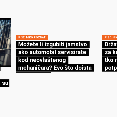
PIŠE:
NIKO POZNAT
PIŠE:
NI
Možete li izgubiti jamstvo
Drža
ako automobil servisirate
za k
kod neovlaštenog
tko 
mehaničara? Evo što doista
potp
kaže zakon
 su