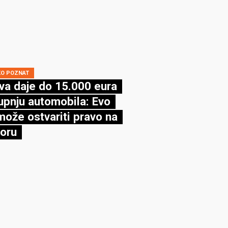
KO POZNAT
va daje do 15.000 eura
upnju automobila: Evo
može ostvariti pravo na
oru