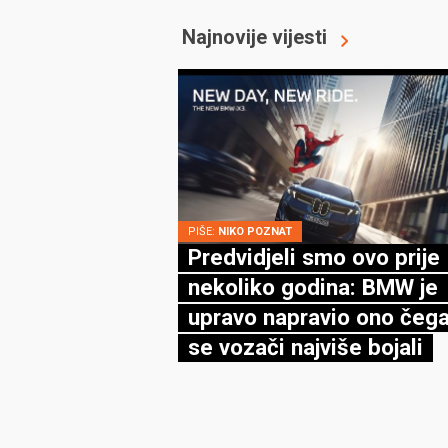
Najnovije vijesti
PIŠE:
NIKO POZNAT
Predvidjeli smo ovo prije
nekoliko godina: BMW je
upravo napravio ono čega
se vozači najviše bojali