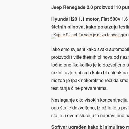
Jeep Renegade 2.0 proizvodi 10 put
Hyundai i20 1.1 motor, Fiat 500v 1.6
štetnih plinova, kako pokazuju testi
Kupite Diesel. To vam je nova tehnologija 
Iako smo svjesni kako svaki automobil 
proizvodi i više štetnih plinova od na
točno onoliko koliko je to dozvoljen
razini, uvjereni smo kako bi učinak na z
možda je ipak nekorektno reći da smo 
testiranja čine prevarenima.
Neslaganje oko visokih koncentracija 
ono što je dozvoljeno, izložilo je u p
što je u ovom slučaju to napravljeno 
Softver ugrađen kako bi simulirao m