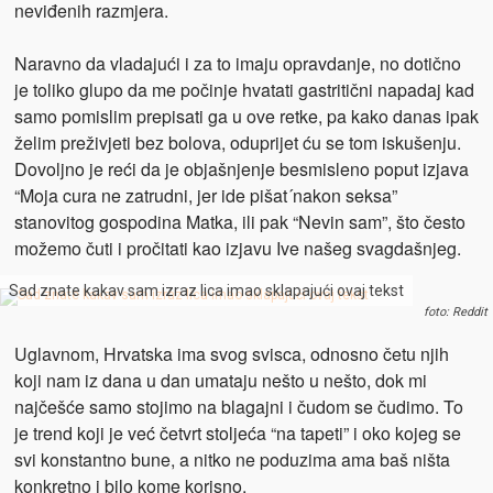
neviđenih razmjera.
Naravno da vladajući i za to imaju opravdanje, no dotično
je toliko glupo da me počinje hvatati gastritični napadaj kad
samo pomislim prepisati ga u ove retke, pa kako danas ipak
želim preživjeti bez bolova, oduprijet ću se tom iskušenju.
Dovoljno je reći da je objašnjenje besmisleno poput izjava
“Moja cura ne zatrudni, jer ide pišat´nakon seksa”
stanovitog gospodina Matka, ili pak “Nevin sam”, što često
možemo čuti i pročitati kao izjavu Ive našeg svagdašnjeg.
Sad znate kakav sam izraz lica imao sklapajući ovaj tekst
foto: Reddit
Uglavnom, Hrvatska ima svog svisca, odnosno četu njih
koji nam iz dana u dan umataju nešto u nešto, dok mi
najčešće samo stojimo na blagajni i čudom se čudimo. To
je trend koji je već četvrt stoljeća “na tapeti” i oko kojeg se
svi konstantno bune, a nitko ne poduzima ama baš ništa
konkretno i bilo kome korisno.