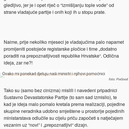
gledljivo, jer je i opet riječ o “izmišljanju tople vode” od
strane vladajuće partije i onih koji ih u stopu prate.
Naime, prije nekoliko mjeseci je vladajućima palo napamet
promijeniti postojeće registarske pločice i time „dodatno
poraditi na prepoznatljivosti republike Hrvatske“. Odlična
ideja, zar ne?!
Ovako mi ponekad djeluju naši ministri i njihovi pomoćnici
foto: PixGood
Tako su (samo bez cinizma) mislili i navedeni pripadnici
Sustavno Devastatorske Partije (to sam sad izmislio), te
kad je ideja malo pomalo kretala prema realizaciji, pojedine
skupine neradnika udobno smještene u prostorije pojedinih
ministarstava odlučile su cijelu priču započeti s natječajem
vezanim uz “novi” i „prepoznatljivi“ dizajn.