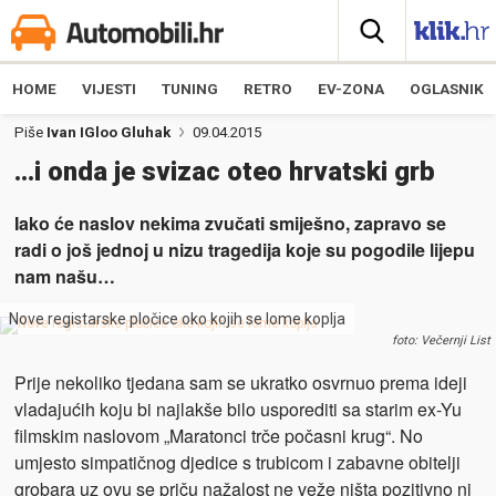
HOME
VIJESTI
TUNING
RETRO
EV-ZONA
OGLASNIK
Piše
Ivan IGloo Gluhak
09.04.2015
…i onda je svizac oteo hrvatski grb
Iako će naslov nekima zvučati smiješno, zapravo se
radi o još jednoj u nizu tragedija koje su pogodile lijepu
nam našu…
Nove registarske pločice oko kojih se lome koplja
foto: Večernji List
Prije nekoliko tjedana sam se ukratko osvrnuo prema ideji
vladajućih koju bi najlakše bilo usporediti sa starim ex-Yu
filmskim naslovom „Maratonci trče počasni krug“. No
umjesto simpatičnog djedice s trubicom i zabavne obitelji
grobara uz ovu se priču nažalost ne veže ništa pozitivno ni