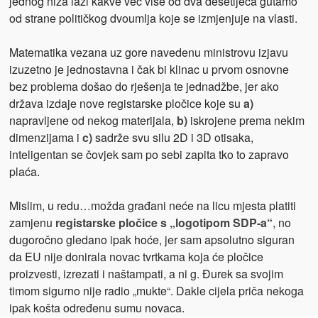
jednog niza laži kakve već više od dva desetljeća gutamo
od strane političkog dvoumlja koje se izmjenjuje na vlasti.
Matematika vezana uz gore navedenu ministrovu izjavu
izuzetno je jednostavna i čak bi klinac u prvom osnovne
bez problema došao do rješenja te jednadžbe, jer ako
država izdaje nove registarske pločice koje su
a)
napravljene od nekog materijala,
b)
iskrojene prema nekim
dimenzijama i
c)
sadrže svu silu 2D i 3D otisaka,
inteligentan se čovjek sam po sebi zapita tko to zapravo
plaća.
Mislim, u redu…možda građani neće na licu mjesta platiti
zamjenu
registarske pločice s „logotipom SDP-a“
, no
dugoročno gledano ipak hoće, jer sam apsolutno siguran
da EU nije donirala novac tvrtkama koja će pločice
proizvesti, izrezati i naštampati, a ni g. Đurek sa svojim
timom sigurno nije radio „mukte“. Dakle cijela priča nekoga
ipak košta određenu sumu novaca.