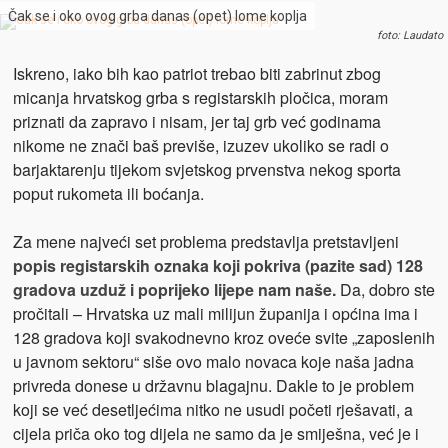
Čak se i oko ovog grba danas (opet) lome koplja
foto: Laudato
Iskreno, iako bih kao patriot trebao biti zabrinut zbog
micanja hrvatskog grba s registarskih pločica, moram
priznati da zapravo i nisam, jer taj grb već godinama
nikome ne znači baš previše, izuzev ukoliko se radi o
barjaktarenju tijekom svjetskog prvenstva nekog sporta
poput rukometa ili boćanja.
Za mene najveći set problema predstavlja pretstavljeni
popis registarskih oznaka koji pokriva (pazite sad) 128
gradova uzduž i poprijeko lijepe nam naše.
Da, dobro ste
pročitali – Hrvatska uz mali milijun županija i općina ima i
128 gradova koji svakodnevno kroz oveće svite „zaposlenih
u javnom sektoru“ siše ovo malo novaca koje naša jadna
privreda donese u državnu blagajnu. Dakle to je problem
koji se već desetljećima nitko ne usudi početi rješavati, a
cijela priča oko tog dijela ne samo da je smiješna, već je i