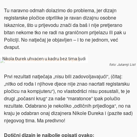
Tu naravno odmah dolazimo do problema, jer dizajn
registarske pločice otprilike je ravan dizajnu osobne
iskaznice, što u prijevodu znači da baš i nije pretjerano
bitan nekome tko ne radi na graničnom prijelazu ili pak u
Policiji. No natječaj je objavljen – i to ne jednom, već
dvaput.
Nikola Đurek uhvaćen u kadru bez tima ljudi
foto: Jutarnji List
Prvi rezultati natječaja „nisu bili zadovoljavajući“, (čitaj:
„nitko od rođa i njihove djece nije znao nacrtati registarsku
pločicu na kompjuteru“), no vlastodršci nisu posustali, te je
drugi „počasni krug“ za naše “maratonce” ipak polučio
rezultate. Odabrano je nekoliko „odličnih prijedloga“, no na
kraju je odabran onaj dizajnera Nikole Đureka i (pazite sad)
njegovog tima. Ma predivno!
Dotični dizajn je najbolje opisati ovako: