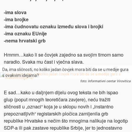
-ima slova
-ima brojke
-ima čudnovatu oznaku između slova i brojki
-ima oznaku EUnije
-nema hrvatski grb
Hmmm…kako li se čovjek zajedno sa svojim timom samo
naradio. Svaka mu čast i vječna slava.
Da, ima sličnosti, no koliko jadan čovjek mora biti da se u medije gura
s ovakvim idejama?
foto: Informativni centar Virovitica
E sad…kako u daljnjem dijelu ovog teksta ne bih ispao
glup (poput mnogih teoretičara zavjere), neću tražiti
sličnosti u „oznaci“ koja je u sklopu novih i „instantno
prepoznatljivih“ registarskih pločica zamijenila grb
republike Hrvatske s nečim što mnogima nalikuje na logotip
SDP-a ili pak zastave republike Srbije, jer to jednostavno