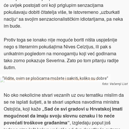
će uvijek postojati oni koji priglupim senzacijama
pokušavaju dobiti čitatelja više, te istovremeno „uzburkati
naciju“ sa svojim senzacionalističkim idiotarijama, pa neka
im bude.
Protiv toga se ionako nije moguće boriti ništa uspješnije
nego s literarnim pokušajima Nives Celzijus, ili pak s
unikatnim pogledom na monogamiju koji već godinama
tako zorno pokazuje Severina. Zato po tom pitanju radije
šutim.
“Vidite, ovim se pločicama možete i sakriti, koliko su dobre”
foto: Večernji List
No oko nekolicine stvari vezanih uz ovu tematiku mislim da
se ne isplati šutjeti, a te stvari usprkos navodima ministra
Ostojića, koji kaže
„Sad će svi gradovi u Hrvatskoj imati
mogućnost da imaju svoju slovnu oznaku i to neće
povećati troškove građanima“
, izgledaju poput još