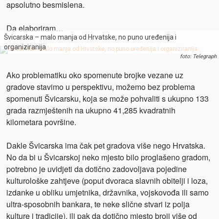
apsolutno besmislena.
Da elaboriram…
Švicarska – malo manja od Hrvatske, no puno uređenija i
organiziranija
foto: Telegraph
Ako problematiku oko spomenute brojke vezane uz
gradove stavimo u perspektivu, možemo bez problema
spomenuti Švicarsku, koja se može pohvaliti s ukupno 133
grada razmještenih na ukupno 41,285 kvadratnih
kilometara površine.
Dakle Švicarska ima čak pet gradova više nego Hrvatska.
No da bi u Švicarskoj neko mjesto bilo proglašeno gradom,
potrebno je uvidjeti da dotično zadovoljava pojedine
kulturološke zahtjeve (poput dvoraca slavnih obitelji i loza,
izdanke u obliku umjetnika, državnika, vojskovođa ili samo
ultra-sposobnih bankara, te neke slične stvari iz polja
kulture i tradicije), ili pak da dotično mjesto broji više od