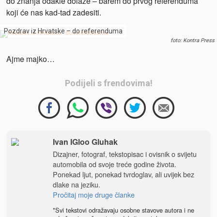
do znanja odakle dolaze – barem do prvog referenduma
koji će nas kad-tad zadesiti.
Pozdrav iz Hrvatske – do referenduma
foto: Kontra Press
Ajme majko…
Podijeli s frendovima!
Ivan IGloo Gluhak
Dizajner, fotograf, tekstopisac i ovisnik o svijetu
automobila od svoje treće godine života.
Ponekad ljut, ponekad tvrdoglav, ali uvijek bez
dlake na jeziku.
Pročitaj moje druge članke
*Svi tekstovi odražavaju osobne stavove autora i ne