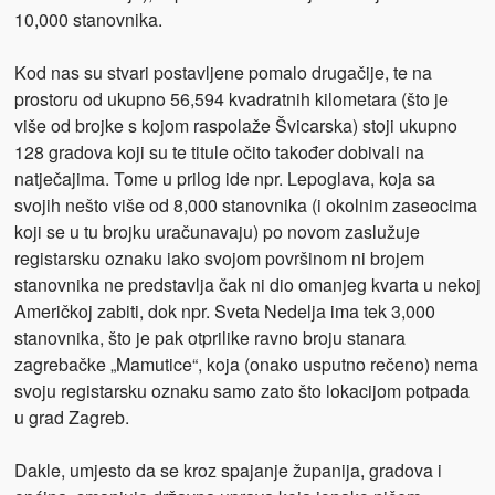
10,000 stanovnika.
Kod nas su stvari postavljene pomalo drugačije, te na
prostoru od ukupno 56,594 kvadratnih kilometara (što je
više od brojke s kojom raspolaže Švicarska) stoji ukupno
128 gradova koji su te titule očito također dobivali na
natječajima. Tome u prilog ide npr. Lepoglava, koja sa
svojih nešto više od 8,000 stanovnika (i okolnim zaseocima
koji se u tu brojku uračunavaju) po novom zaslužuje
registarsku oznaku iako svojom površinom ni brojem
stanovnika ne predstavlja čak ni dio omanjeg kvarta u nekoj
Američkoj zabiti, dok npr. Sveta Nedelja ima tek 3,000
stanovnika, što je pak otprilike ravno broju stanara
zagrebačke „Mamutice“, koja (onako usputno rečeno) nema
svoju registarsku oznaku samo zato što lokacijom potpada
u grad Zagreb.
Dakle, umjesto da se kroz spajanje županija, gradova i