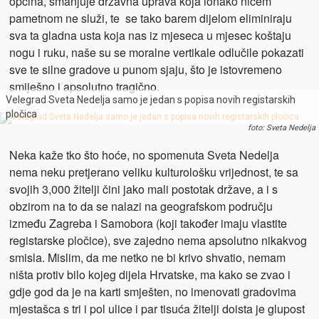
općina, smanjuje državna uprava koja ionako ničem
pametnom ne služi, te se tako barem dijelom eliminiraju
sva ta gladna usta koja nas iz mjeseca u mjesec koštaju
nogu i ruku, naše su se moralne vertikale odlučile pokazati
sve te silne gradove u punom sjaju, što je istovremeno
smiješno i apsolutno tragično.
Velegrad Sveta Nedelja samo je jedan s popisa novih registarskih
pločica
foto: Sveta Nedelja
Neka kaže tko što hoće, no spomenuta Sveta Nedelja
nema neku pretjerano veliku kulturološku vrijednost, te sa
svojih 3,000 žitelji čini jako mali postotak države, a i s
obzirom na to da se nalazi na geografskom području
između Zagreba i Samobora (koji također imaju vlastite
registarske pločice), sve zajedno nema apsolutno nikakvog
smisla. Mislim, da me netko ne bi krivo shvatio, nemam
ništa protiv bilo kojeg dijela Hrvatske, ma kako se zvao i
gdje god da je na karti smješten, no imenovati gradovima
mjestašca s tri i pol ulice i par tisuća žitelji doista je glupost