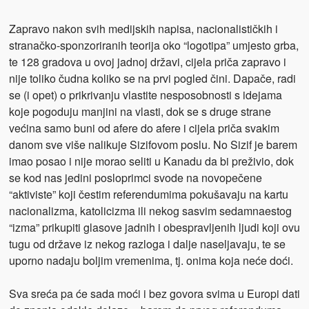
Zapravo nakon svih medijskih napisa, nacionalističkih i
stranačko-sponzoriranih teorija oko “logotipa” umjesto grba,
te 128 gradova u ovoj jadnoj državi, cijela priča zapravo i
nije toliko čudna koliko se na prvi pogled čini. Dapače, radi
se (i opet) o prikrivanju vlastite nesposobnosti s idejama
koje pogoduju manjini na vlasti, dok se s druge strane
većina samo buni od afere do afere i cijela priča svakim
danom sve više nalikuje Sizifovom poslu. No Sizif je barem
imao posao i nije morao seliti u Kanadu da bi preživio, dok
se kod nas jedini posloprimci svode na novopečene
“aktiviste” koji čestim referendumima pokušavaju na kartu
nacionalizma, katolicizma ili nekog sasvim sedamnaestog
“izma” prikupiti glasove jadnih i obespravljenih ljudi koji ovu
tugu od države iz nekog razloga i dalje naseljavaju, te se
uporno nadaju boljim vremenima, tj. onima koja neće doći.
Sva sreća pa će sada moći i bez govora svima u Europi dati