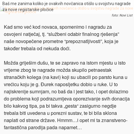
Baš me zanima koliko je ovakvih novčanica otišlo u svojstvu nagrade
za nove registarske pločice
foto: Novi List
Kad smo već kod novaca, spomenimo i nagradu za
osvojeni natječaj, tj. “službeni odabir finalnog rješenja”
naše novopečene prometne “prepoznatljivosti”, koja je
također trebala od nekuda doći.
Možda griješim dušu, te se zapravo na istom mjestu u isto
vrijeme zbog te nagrade možda skupilo petnaestak
stranačkih kolega (na kavi) koji su ubacili po parsto kuna u
vrećicu koju je g. Đurek naposljetku dobio u ruke. U to
najiskrenije sumnjam, no baš da i jest tako, i opet dolazimo
do problema koji podrazumijeva oporezivanje svih donacija
bilo kakvog tipa, pa bi takva „gesta“ zasigurno negdje
trebala biti uvedena u porezni sustav, te bi bila sklona
naplati od strane države. Hmmm…i opet mi ta znanstveno-
fantastična parodija pada napamet…