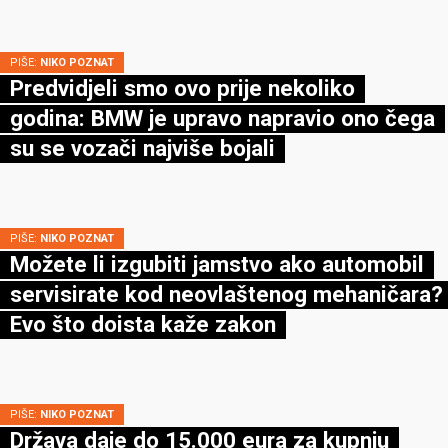
PIŠE:
NIKO POZNAT
Predvidjeli smo ovo prije nekoliko
godina: BMW je upravo napravio ono čega
su se vozači najviše bojali
PIŠE:
NIKO POZNAT
Možete li izgubiti jamstvo ako automobil
servisirate kod neovlaštenog mehaničara?
Evo što doista kaže zakon
PIŠE:
NIKO POZNAT
Država daje do 15.000 eura za kupnju