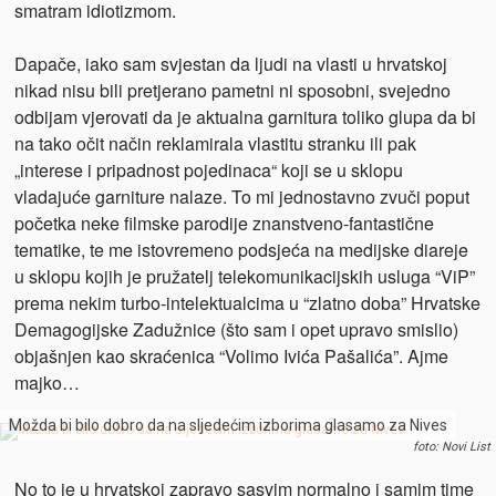
smatram idiotizmom.
Dapače, iako sam svjestan da ljudi na vlasti u hrvatskoj
nikad nisu bili pretjerano pametni ni sposobni, svejedno
odbijam vjerovati da je aktualna garnitura toliko glupa da bi
na tako očit način reklamirala vlastitu stranku ili pak
„interese i pripadnost pojedinaca“ koji se u sklopu
vladajuće garniture nalaze. To mi jednostavno zvuči poput
početka neke filmske parodije znanstveno-fantastične
tematike, te me istovremeno podsjeća na medijske diareje
u sklopu kojih je pružatelj telekomunikacijskih usluga “ViP”
prema nekim turbo-intelektualcima u “zlatno doba” Hrvatske
Demagogijske Zadužnice (što sam i opet upravo smislio)
objašnjen kao skraćenica “Volimo Ivića Pašalića”. Ajme
majko…
Možda bi bilo dobro da na sljedećim izborima glasamo za Nives
foto: Novi List
No to je u hrvatskoj zapravo sasvim normalno i samim time