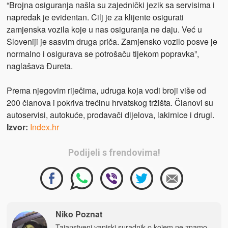
“Brojna osiguranja našla su zajednički jezik sa servisima i
napredak je evidentan. Cilj je za klijente osigurati
zamjenska vozila koje u nas osiguranja ne daju. Već u
Sloveniji je sasvim druga priča. Zamjensko vozilo posve je
normalno i osigurava se potrošaču tijekom popravka”,
naglašava Đureta.
Prema njegovim riječima, udruga koja vodi broji više od
200 članova i pokriva trećinu hrvatskog tržišta. Članovi su
autoservisi, autokuće, prodavači dijelova, lakirnice i drugi.
Izvor:
Index.hr
Podijeli s frendovima!
Niko Poznat
Tajanstveni vanjski suradnik o kojem ne znamo