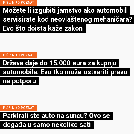
PIŠE:
NIKO POZNAT
Možete li izgubiti jamstvo ako automobil
servisirate kod neovlaštenog mehaničara?
Evo što doista kaže zakon
PIŠE:
NIKO POZNAT
Država daje do 15.000 eura za kupnju
automobila: Evo tko može ostvariti pravo
na potporu
PIŠE:
NIKO POZNAT
Parkirali ste auto na suncu? Ovo se
događa u samo nekoliko sati