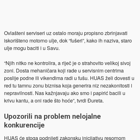
Ovlašteni serviseri uz ostalo moraju propisno zbrinjavati
iskorišteno motorno ulje, dok “fušeri”, kako ih naziva, staro
ulje mogu baciti i u Savu.
“Njih nitko ne kontrolira, a riječ je o strahovito velikoj sivoj
zoni. Dosta mehaničara koji rade u servisnim centrima
poslije podne ili vikendima radi u fušu. HUAS želi dovesti u
red tu tamnu zonu biznisa koja generira niz nezakonitosti i
nepravilnosti. Nas kažnjavaju ako smo i papirić bacili u
krivu kantu, a oni rade što hoće”, tvrdi Đureta.
Upozorili na problem nelojalne
konkurencije
HUAS će stoga podnijeti zakonsku inicijativu resornom