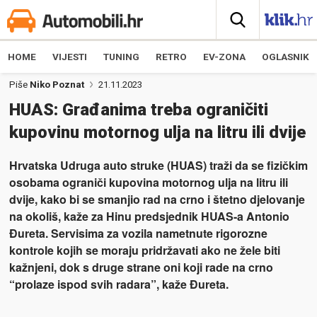
HOME
VIJESTI
TUNING
RETRO
EV-ZONA
OGLASNIK
Piše
Niko Poznat
21.11.2023
HUAS: Građanima treba ograničiti
kupovinu motornog ulja na litru ili dvije
Hrvatska Udruga auto struke (HUAS) traži da se fizičkim
osobama ograniči kupovina motornog ulja na litru ili
dvije, kako bi se smanjio rad na crno i štetno djelovanje
na okoliš, kaže za Hinu predsjednik HUAS-a Antonio
Đureta. Servisima za vozila nametnute rigorozne
kontrole kojih se moraju pridržavati ako ne žele biti
kažnjeni, dok s druge strane oni koji rade na crno
“prolaze ispod svih radara”, kaže Đureta.