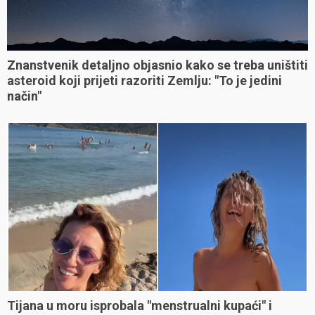
Znanstvenik detaljno objasnio kako se treba uništiti
asteroid koji prijeti razoriti Zemlju: "To je jedini
način"
Tijana u moru isprobala "menstrualni kupaći" i