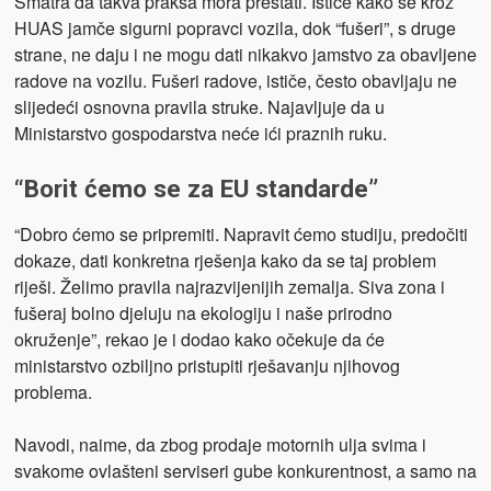
Smatra da takva praksa mora prestati. Ističe kako se kroz
HUAS jamče sigurni popravci vozila, dok “fušeri”, s druge
strane, ne daju i ne mogu dati nikakvo jamstvo za obavljene
radove na vozilu. Fušeri radove, ističe, često obavljaju ne
slijedeći osnovna pravila struke. Najavljuje da u
Ministarstvo gospodarstva neće ići praznih ruku.
“Borit ćemo se za EU standarde”
“Dobro ćemo se pripremiti. Napravit ćemo studiju, predočiti
dokaze, dati konkretna rješenja kako da se taj problem
riješi. Želimo pravila najrazvijenijih zemalja. Siva zona i
fušeraj bolno djeluju na ekologiju i naše prirodno
okruženje”, rekao je i dodao kako očekuje da će
ministarstvo ozbiljno pristupiti rješavanju njihovog
problema.
Navodi, naime, da zbog prodaje motornih ulja svima i
svakome ovlašteni serviseri gube konkurentnost, a samo na