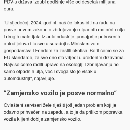
PDV-u država izgubi godišnje više od desetak milijuna
eura.
“U sljedećoj, 2024. godini, naš će fokus biti na radu na
posve novom zakonu o zbrinjavanju otpadnih motornih ulja
i drugih materijala iz autoindustrije, ponajprije potrošenih
autodijelova i to sve u suradnji s Ministarstvom
gospodarstva i Fondom za zaštiti okoliša. Borit ćemo se za
EU standarde, za sve ono što vrijedi u uređenim državama.
Najviše ćemo raditi upravo na ekologiji i zbrinjavanju ne
samo otpadnih ulja, već i svega što je višak u
autoindustriji”, najavljuje.
“Zamjensko vozilo je posve normalno”
Ovlašteni serviseri žele riješiti još jedan problem koji je
odavno prihvaćen na zapadu, a to je da prilikom popravka
vozila klijent dobije zamjensko vozilo.