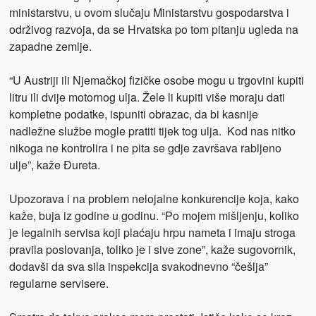
ministarstvu, u ovom slučaju Ministarstvu gospodarstva i
održivog razvoja, da se Hrvatska po tom pitanju ugleda na
zapadne zemlje.
“U Austriji ili Njemačkoj fizičke osobe mogu u trgovini kupiti
litru ili dvije motornog ulja. Žele li kupiti više moraju dati
kompletne podatke, ispuniti obrazac, da bi kasnije
nadležne službe mogle pratiti tijek tog ulja. Kod nas nitko
nikoga ne kontrolira i ne pita se gdje završava rabljeno
ulje”, kaže Đureta.
Upozorava i na problem nelojalne konkurencije koja, kako
kaže, buja iz godine u godinu. “Po mojem mišljenju, koliko
je legalnih servisa koji plaćaju hrpu nameta i imaju stroga
pravila poslovanja, toliko je i sive zone”, kaže sugovornik,
dodavši da sva sila inspekcija svakodnevno “češlja”
regularne servisere.