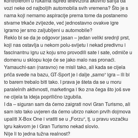
kontrolerom u rukama ispred televizora aktivno sanja da
vozi neke od najboljih automobila svih vremena? Što je s
nama koji nemamo aspiracije prema tome da postanemo
stvarne trkače zvijezde, već jednostavno ovakve igre
igramo jer smo zaljubljeni u automobile?
Reklo bi se da je odgovor jasan – jedan veliki srednji prst,
koji nas ostavlja u nekom polu-svijetu i nekad predivnu i
fascinantnu igru uz koju smo provodili sate i sate, odmiče u
domenu u sklopu koje će se jako malo nas pronaći.
Yamauchi-san (naravno) ne misli tako, ali kada se cijela
priča svede na bazu, GT-Sport je i dalje „samo“ igra – ili bi
to barem trebalo biti tako. I prava je šteta da se u moru
paralelnih aktivnosti, marketinga i tko zna čega što još sve
ne cijela ta ideja poprilično izgubila.
I da – siguran sam da ćemo zaigrati novi Gran Turismo, ali
sam isto tako uvjeren da ćemo ubrzo nakon prvih dojmova
upaliti X-Box One i vratiti se u „Forzu“, tj. u pravu vozačku
igru kakvom je i Gran Turismo nekad slovio.
Nije li to jedna tužna realnost?