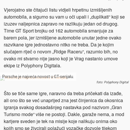
Vjerojatno ste čitajući listu vidjeli hrpetinu izmišljenih
automobila, a sigurno su vam u oči upali i „duplikati“ koji se
izuzev naljepnica zapravo ne razlikuju jedan od drugog.
Time GT Sport brojku od 162 automobila smanjuje za
barem pola, jer izmišljene automobile unutar jedne ovako
razvikane igre jednostavno nitko ne treba. Da je kojim
slučajem riječ o novom „Ridge Raceru“, razumio bih, no
ovako mi stvarno nije jasno koji je Vrag nastanio umove
ekipe iz Polyphony Digitala.
Porsche je najveća novost u GT-serijalu.
foto: Polyphony Digital
Što se tiče same igre, naravno da treba pričekati da izađe,
ali ono što se već unaprijed zna jest činjenica da okosnica
igranja svakog dosadašnjeg nastavka pod nazivom „Gran
Turismo mode“ više ne postoji. Dakle, garaže nema, a mod
karijere sveden je tek na misije koje nalikuju onima oko
kojih smo se živcirali polažući vozačke dozvole tijekom