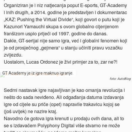
Organiziran je i niz natjecanja poput E-sports, GT-Academy
i inih drugih, a 2014. godine je predstavljen i dokumentarac
„KAZ: Pushing the Virtual Divide“, koji govori o putu koji je
Kazunori Yamauchi skupa s ovom globalno cijenjenom
franšizom uspio prijeći od 1997. godine do danas.
Dakle, GT-serijal nije samo igra, već i globalni fenomen koji
je od prosječnog „gejmera“ u stanju učiniti pravu vozačku
zvijezdu.
Uostalom, Lucas Ordonez je živi primjer za to, zar ne?!
GT Academy je iz igre maknuo igranje.
foto: AutoBlog
Sedmi nastavak igre najavljivan je kao omanja revolucija i
nešto do sada neviđeno. Ali odgađanja datuma izdavanja
igre od cijele su priče (opet) napravile trakavicu kojoj se
(još uvijek) ne nazire kraj.
Navodno će gotova igra krenuti u prodaju ovih dana, ali to
se s izdavačem Polyphony Digital više stvarno ne može