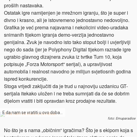
prošlih nastavaka.
Ostatak igre namijenjen je mrežnom igranju, što je super i
divno i krasno, ali je istovremeno jednostavno nedovoljno.
Grafika je već prema najavama i nekolicini video-uradaka
snimanih tijekom igranja demo-verzija jednostavno
genijalna. Zvuk je navodno isto tako stoput bolji i uvjerljiviji
nego do sada (jer je Polyphony Digital tijekom razrade igre
ugrabio glavnog dizajnera zvuka iz tvrtke Turn 10, koja
potpisuje „Forza Motorsport“ serijal), a upravljivost
automobila i realnost navodno je milijun svjetlosnih godina
ispred konkurencije.
Stoga vrijedi zaključiti da je trud u najnoviju uzdanicu GT-
serijala itekako uložen i ne treba sumnjati da će se dobrim
dijelom vratiti i biti opravdan kroz prodajne rezultate.
E da nam se vratiti u ovo doba…
foto: Emuparadise
No što je s nama „običnim“ igračima? Što je s ekipom koja s