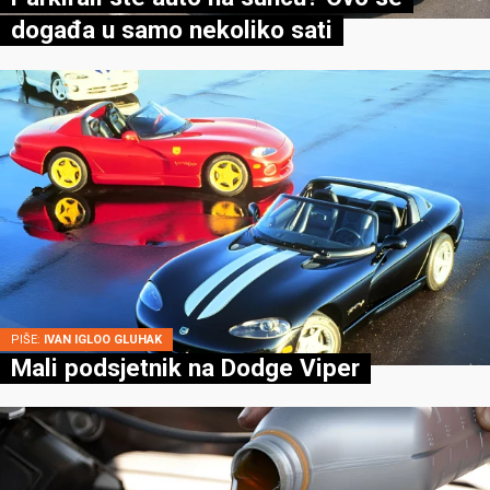
događa u samo nekoliko sati
PIŠE:
IVAN IGLOO GLUHAK
Mali podsjetnik na Dodge Viper