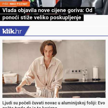
PIŠE:
NIKO POZNAT
Vlada objavila nove cijene goriva: Od
ponoći stiže veliko poskupljenje
Ljudi su počeli čuvati novac u aluminijskoj foliji: Evo