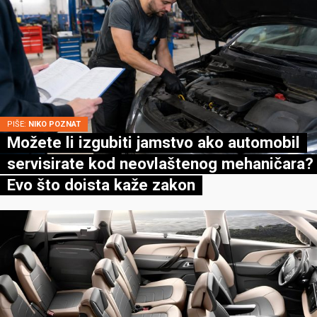
PIŠE:
NIKO POZNAT
Možete li izgubiti jamstvo ako automobil
servisirate kod neovlaštenog mehaničara?
Evo što doista kaže zakon