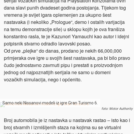
serijal vozačkih simulacija na Playstation konzolama ovih
dana slavi punih dvadeset godina postojanja. Tijekom tog
vremena je svijet igara oplemenjen za ukupno šest
nastavaka (i nekoliko „Prologue“, demo i ostalih varijacija
na temu demonstracije sile) u sklopu kojih je ova franšiza
konstantno rasla, te je Kazunori Yamauchi kao autor i idejni
potpisnik stvarno odradio lavovski posao.
Od prve „plejke“ do danas, prodano je nekih 66,000,000
primjeraka ove igre u svojih šest nastavaka, pa bi bilo pravo
čudo jednostavno zavrnuti pipu i prestati s proizvodnjom
jednog od najpoznatijih serijala ne samo u domeni
vozačkih simulacija, nego i općenito.
Samo neki Nissanovi modeli iz igre Gran Turismo 6.
foto: Motor Authority
Broj automobila je iz nastavka u nastavak rastao – isto kao i
broj stvarnih i izmišljenih staza na kojima su se virtualni