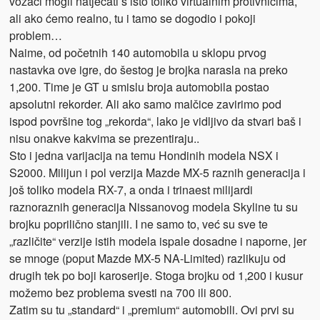
vozači mogli natjecati s isto toliko virtualnim protivnicima,
ali ako ćemo realno, tu i tamo se dogodio i pokoji
problem…
Naime, od početnih 140 automobila u sklopu prvog
nastavka ove igre, do šestog je brojka narasla na preko
1,200. Time je GT u smislu broja automobila postao
apsolutni rekorder. Ali ako samo malčice zavirimo pod
ispod površine tog „rekorda“, lako je vidljivo da stvari baš i
nisu onakve kakvima se prezentiraju..
Sto i jedna varijacija na temu Hondinih modela NSX i
S2000. Milijun i pol verzija Mazde MX-5 raznih generacija i
još toliko modela RX-7, a onda i trinaest milijardi
raznoraznih generacija Nissanovog modela Skyline tu su
brojku poprilično stanjili. I ne samo to, već su sve te
„različite“ verzije istih modela ispale dosadne i naporne, jer
se mnoge (poput Mazde MX-5 NA-Limited) razlikuju od
drugih tek po boji karoserije. Stoga brojku od 1,200 i kusur
možemo bez problema svesti na 700 ili 800.
Zatim su tu „standard“ i „premium“ automobili. Ovi prvi su