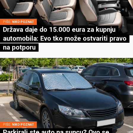
PIŠE:
NIKO POZNAT
Država daje do 15.000 eura za kupnju
automobila: Evo tko može ostvariti pravo
na potporu
PIŠE:
NIKO POZNAT
Parkirali ste auto na suncu? Ovo se