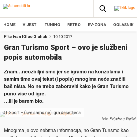
HOME
VIJESTI
TUNING
RETRO
EV-ZONA
OGLASNIK
Piše
Ivan IGloo Gluhak
10.10.2017
Gran Turismo Sport – ovo je službeni
popis automobila
Znam…neozbiljni smo jer se igramo na konzolama i
samim time ovaj tekst (i popis) mnogima neće značiti
baš ništa. No ne treba zaboraviti kako je Gran Turismo
puno više od igre.
…ili je barem bio.
GT Sport – (sve samo ne) igra desetljeća.
foto: Polyphony Digital
Mnogima je ovo nebitna informacija, no Gran Turismo kao