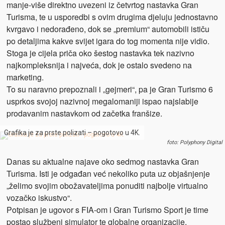
manje-više direktno uvezeni iz četvrtog nastavka Gran
Turisma, te u usporedbi s ovim drugima djeluju jednostavno
kvrgavo i nedorađeno, dok se „premium“ automobili ističu
po detaljima kakve svijet igara do tog momenta nije vidio.
Stoga je cijela priča oko šestog nastavka tek nazivno
najkompleksnija i najveća, dok je ostalo svedeno na
marketing.
To su naravno prepoznali i „gejmeri“, pa je Gran Turismo 6
usprkos svojoj nazivnoj megalomaniji ispao najslabije
prodavanim nastavkom od začetka franšize.
Grafika je za prste polizati – pogotovo u 4K.
foto: Polyphony Digital
Danas su aktualne najave oko sedmog nastavka Gran
Turisma. Isti je odgađan već nekoliko puta uz objašnjenje
„želimo svojim obožavateljima ponuditi najbolje virtualno
vozačko iskustvo“.
Potpisan je ugovor s FIA-om i Gran Turismo Sport je time
postao službeni simulator te globalne organizacije.