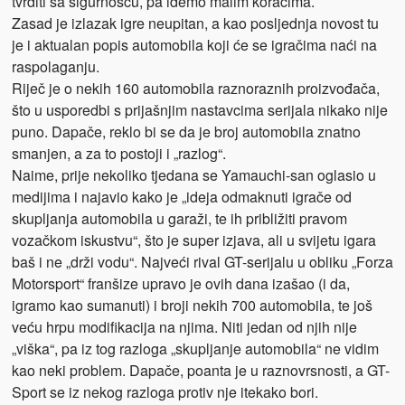
tvrditi sa sigurnošću, pa idemo malim koracima.
Zasad je izlazak igre neupitan, a kao posljednja novost tu
je i aktualan popis automobila koji će se igračima naći na
raspolaganju.
Riječ je o nekih 160 automobila raznoraznih proizvođača,
što u usporedbi s prijašnjim nastavcima serijala nikako nije
puno. Dapače, reklo bi se da je broj automobila znatno
smanjen, a za to postoji i „razlog“.
Naime, prije nekoliko tjedana se Yamauchi-san oglasio u
medijima i najavio kako je „ideja odmaknuti igrače od
skupljanja automobila u garaži, te ih približiti pravom
vozačkom iskustvu“, što je super izjava, ali u svijetu igara
baš i ne „drži vodu“. Najveći rival GT-serijalu u obliku „Forza
Motorsport“ franšize upravo je ovih dana izašao (i da,
igramo kao sumanuti) i broji nekih 700 automobila, te još
veću hrpu modifikacija na njima. Niti jedan od njih nije
„viška“, pa iz tog razloga „skupljanje automobila“ ne vidim
kao neki problem. Dapače, poanta je u raznovrsnosti, a GT-
Sport se iz nekog razloga protiv nje itekako bori.