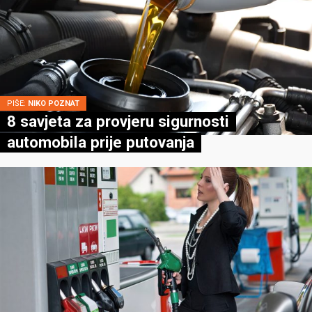
PIŠE:
NIKO POZNAT
8 savjeta za provjeru sigurnosti
automobila prije putovanja