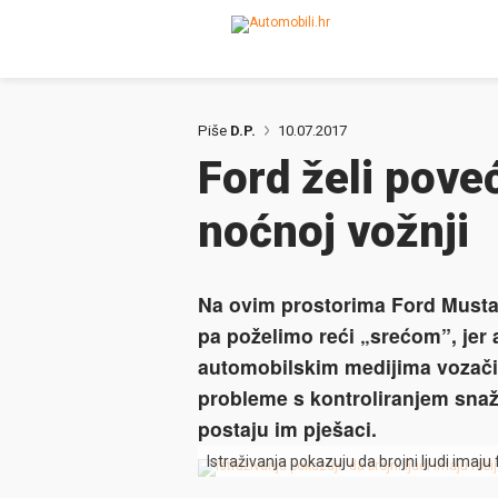
Piše
D.P.
10.07.2017
Ford želi poveć
noćnoj vožnji
Na ovim prostorima Ford Mustang
pa poželimo reći „srećom”, jer
automobilskim medijima vozači 
probleme s kontroliranjem snažn
postaju im pješaci.
Istraživanja pokazuju da brojni ljudi imaju