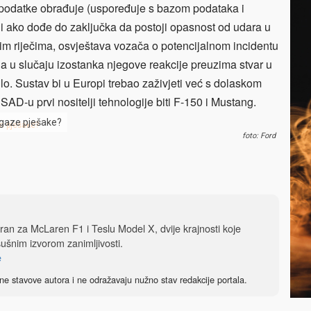
e podatke obrađuje (uspoređuje s bazom podataka i
i ako dođe do zaključka da postoji opasnost od udara u
m riječima, osvještava vozača o potencijalnom incidentu
 a u slučaju izostanka njegove reakcije preuzima stvar u
ilo. Sustav bi u Europi trebao zaživjeti već s dolaskom
SAD-u prvi nositelji tehnologije biti F-150 i Mustang.
 gaze pješake?
foto: Ford
iran za McLaren F1 i Teslu Model X, dvije krajnosti koje
sušnim izvorom zanimljivosti.
e
ne stavove autora i ne odražavaju nužno stav redakcije portala.