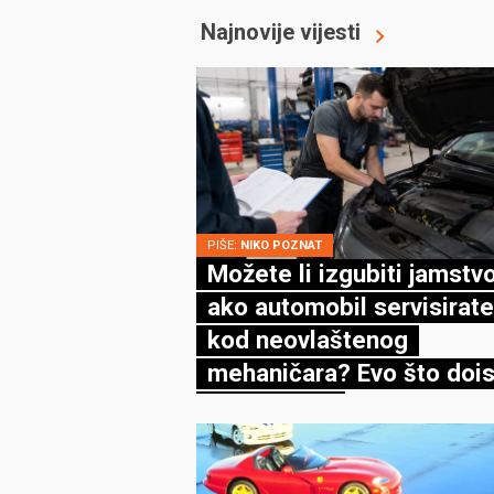
Najnovije vijesti
PIŠE:
NIKO POZNAT
Možete li izgubiti jamstv
ako automobil servisirate
kod neovlaštenog
mehaničara? Evo što dois
kaže zakon