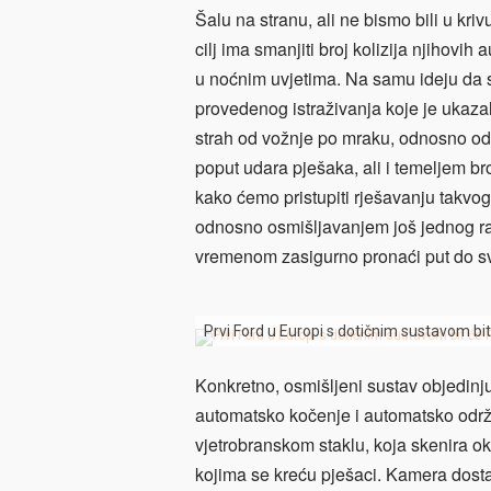
Šalu na stranu, ali ne bismo bili u kri
cilj ima smanjiti broj kolizija njihovi
u noćnim uvjetima. Na samu ideju da 
provedenog istraživanja koje je ukaza
strah od vožnje po mraku, odnosno od 
poput udara pješaka, ali i temeljem br
kako ćemo pristupiti rješavanju takvo
odnosno osmišljavanjem još jednog raču
vremenom zasigurno pronaći put do sv
Prvi Ford u Europi s dotičnim sustavom bit
Konkretno, osmišljeni sustav objedinj
automatsko kočenje i automatsko održ
vjetrobranskom staklu, koja skenira ok
kojima se kreću pješaci. Kamera dostav