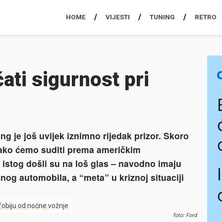
HOME
VIJESTI
TUNING
RETRO
ati sigurnost pri
 je još uvijek iznimno rijedak prizor. Skoro
 ako ćemo suditi prema američkim
istog došli su na loš glas – navodno imaju
og automobila, a “meta” u kriznoj situaciji
 fobiju od noćne vožnje
foto: Ford