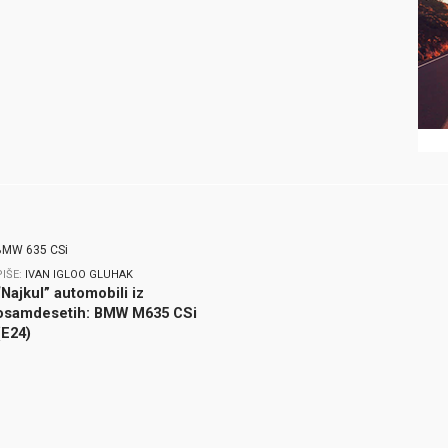
PIŠE:
IVAN IGLOO GLUHAK
“Najkul” automobili iz
osamdesetih: BMW M635 CSi
(E24)