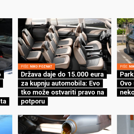
PIŠE:
NIKO POZNAT
PIŠE:
NI
o
Država daje do 15.000 eura
Park
za kupnju automobila: Evo
Ovo 
tko može ostvariti pravo na
neko
ta
potporu