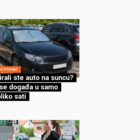
KO POZNAT
irali ste auto na suncu?
se događa u samo
liko sati