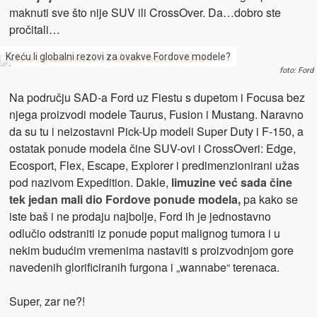
maknuti sve što nije SUV ili CrossOver. Da…dobro ste
pročitali…
Kreću li globalni rezovi za ovakve Fordove modele?
foto: Ford
Na području SAD-a Ford uz Fiestu s dupetom i Focusa bez
njega proizvodi modele Taurus, Fusion i Mustang. Naravno
da su tu i neizostavni Pick-Up modeli Super Duty i F-150, a
ostatak ponude modela čine SUV-ovi i CrossOveri: Edge,
Ecosport, Flex, Escape, Explorer i predimenzionirani užas
pod nazivom Expedition. Dakle,
limuzine već sada čine
tek jedan mali dio Fordove ponude modela,
pa kako se
iste baš i ne prodaju najbolje, Ford ih je jednostavno
odlučio odstraniti iz ponude poput malignog tumora i u
nekim budućim vremenima nastaviti s proizvodnjom gore
navedenih glorificiranih furgona i „wannabe“ terenaca.
Super, zar ne?!