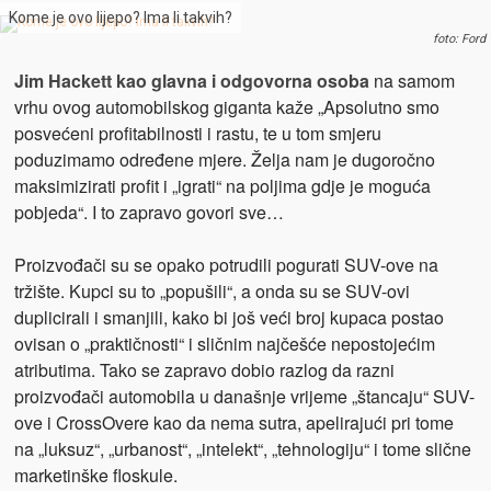
Kome je ovo lijepo? Ima li takvih?
foto: Ford
Jim Hackett kao glavna i odgovorna osoba
na samom
vrhu ovog automobilskog giganta kaže „Apsolutno smo
posvećeni profitabilnosti i rastu, te u tom smjeru
poduzimamo određene mjere. Želja nam je dugoročno
maksimizirati profit i „igrati“ na poljima gdje je moguća
pobjeda“. I to zapravo govori sve…
Proizvođači su se opako potrudili pogurati SUV-ove na
tržište. Kupci su to „popušili“, a onda su se SUV-ovi
duplicirali i smanjili, kako bi još veći broj kupaca postao
ovisan o „praktičnosti“ i sličnim najčešće nepostojećim
atributima. Tako se zapravo dobio razlog da razni
proizvođači automobila u današnje vrijeme „štancaju“ SUV-
ove i CrossOvere kao da nema sutra, apelirajući pri tome
na „luksuz“, „urbanost“, „intelekt“, „tehnologiju“ i tome slične
marketinške floskule.