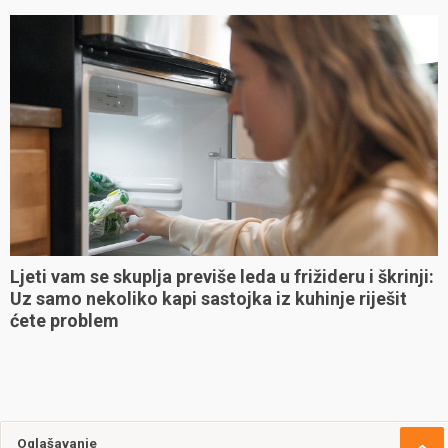
Ljeti vam se skuplja previše leda u frižideru i škrinji:
Uz samo nekoliko kapi sastojka iz kuhinje riješit
ćete problem
Oglašavanje