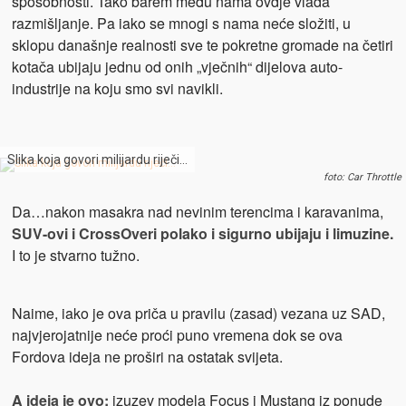
sposobnosti. Tako barem među nama ovdje vlada
razmišljanje. Pa iako se mnogi s nama neće složiti, u
sklopu današnje realnosti sve te pokretne gromade na četiri
kotača ubijaju jednu od onih „vječnih“ dijelova auto-
industrije na koju smo svi navikli.
Slika koja govori milijardu riječi…
foto: Car Throttle
Da…nakon masakra nad nevinim terencima i karavanima,
SUV-ovi i CrossOveri polako i sigurno ubijaju i limuzine.
I to je stvarno tužno.
Naime, iako je ova priča u pravilu (zasad) vezana uz SAD,
najvjerojatnije neće proći puno vremena dok se ova
Fordova ideja ne proširi na ostatak svijeta.
A ideja je ovo:
izuzev modela Focus i Mustang iz ponude