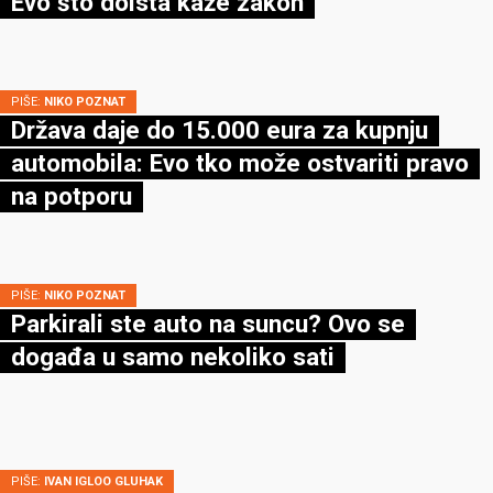
Evo što doista kaže zakon
PIŠE:
NIKO POZNAT
Država daje do 15.000 eura za kupnju
automobila: Evo tko može ostvariti pravo
na potporu
PIŠE:
NIKO POZNAT
Parkirali ste auto na suncu? Ovo se
događa u samo nekoliko sati
PIŠE:
IVAN IGLOO GLUHAK