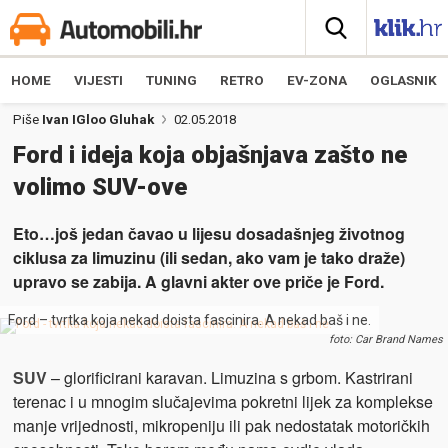
HOME
VIJESTI
TUNING
RETRO
EV-ZONA
OGLASNIK
Piše
Ivan IGloo Gluhak
02.05.2018
Ford i ideja koja objašnjava zašto ne
volimo SUV-ove
Eto…još jedan čavao u lijesu dosadašnjeg životnog
ciklusa za limuzinu (ili sedan, ako vam je tako draže)
upravo se zabija. A glavni akter ove priče je Ford.
Ford – tvrtka koja nekad doista fascinira. A nekad baš i ne.
foto: Car Brand Names
SUV
– glorificirani karavan. Limuzina s grbom. Kastrirani
terenac i u mnogim slučajevima pokretni lijek za komplekse
manje vrijednosti, mikropeniju ili pak nedostatak motoričkih