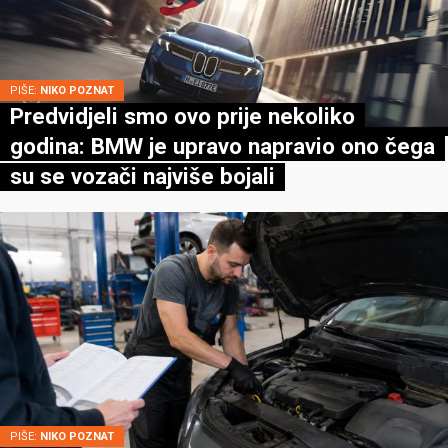
PIŠE:
NIKO POZNAT
Predvidjeli smo ovo prije nekoliko
godina: BMW je upravo napravio ono čega
su se vozači najviše bojali
PIŠE:
NIKO POZNAT