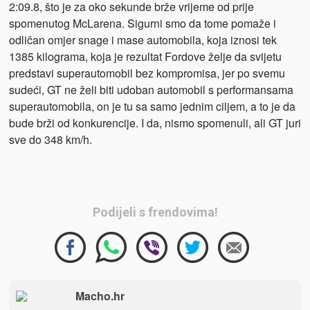
2:09.8, što je za oko sekunde brže vrijeme od prije
spomenutog McLarena. Sigurni smo da tome pomaže i
odličan omjer snage i mase automobila, koja iznosi tek
1385 kilograma, koja je rezultat Fordove želje da svijetu
predstavi superautomobil bez kompromisa, jer po svemu
sudeći, GT ne želi biti udoban automobil s performansama
superautomobila, on je tu sa samo jednim ciljem, a to je da
bude brži od konkurencije. I da, nismo spomenuli, ali GT juri
sve do 348 km/h.
Podijeli s frendovima!
Macho.hr