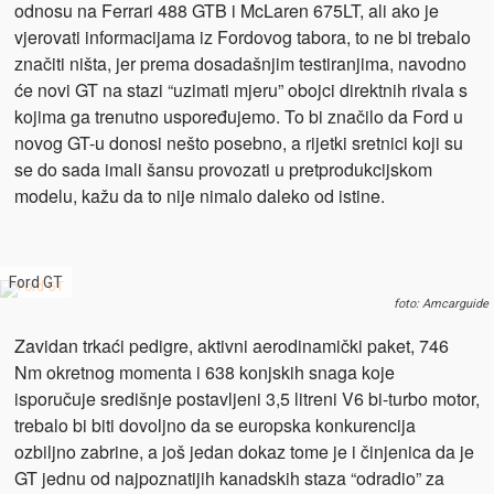
odnosu na Ferrari 488 GTB i McLaren 675LT, ali ako je
vjerovati informacijama iz Fordovog tabora, to ne bi trebalo
značiti ništa, jer prema dosadašnjim testiranjima, navodno
će novi GT na stazi “uzimati mjeru” obojci direktnih rivala s
kojima ga trenutno uspoređujemo. To bi značilo da Ford u
novog GT-u donosi nešto posebno, a rijetki sretnici koji su
se do sada imali šansu provozati u pretprodukcijskom
modelu, kažu da to nije nimalo daleko od istine.
Ford GT
foto: Amcarguide
Zavidan trkaći pedigre, aktivni aerodinamički paket, 746
Nm okretnog momenta i 638 konjskih snaga koje
isporučuje središnje postavljeni 3,5 litreni V6 bi-turbo motor,
trebalo bi biti dovoljno da se europska konkurencija
ozbiljno zabrine, a još jedan dokaz tome je i činjenica da je
GT jednu od najpoznatijih kanadskih staza “odradio” za