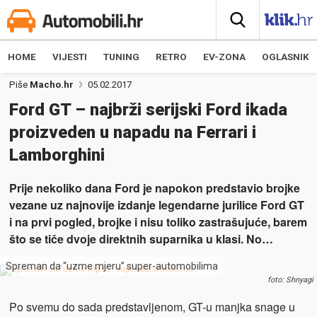
HOME
VIJESTI
TUNING
RETRO
EV-ZONA
OGLASNIK
Piše
Macho.hr
05.02.2017
Ford GT – najbrži serijski Ford ikada
proizveden u napadu na Ferrari i
Lamborghini
Prije nekoliko dana Ford je napokon predstavio brojke
vezane uz najnovije izdanje legendarne jurilice Ford GT
i na prvi pogled, brojke i nisu toliko zastrašujuće, barem
što se tiče dvoje direktnih suparnika u klasi. No…
Spreman da “uzme mjeru” super-automobilima
foto: Shnyagi
Po svemu do sada predstavljenom, GT-u manjka snage u