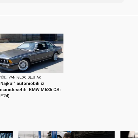
PIŠE:
IVAN IGLOO GLUHAK
“Najkul” automobili iz
osamdesetih: BMW M635 CSi
(E24)