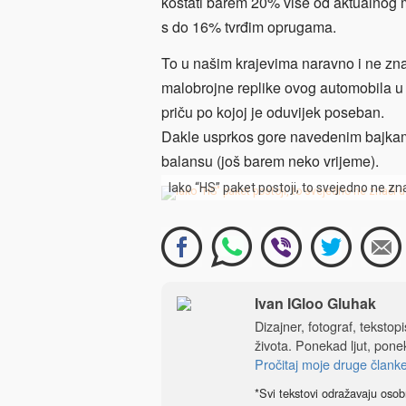
koštati barem 20% više od aktualnog 
s do 16% tvrđim oprugama.
To u našim krajevima naravno i ne znač
malobrojne replike ovog automobila u mj
priču po kojoj je oduvijek poseban.
Dakle usprkos gore navedenim bajkama o
balansu (još barem neko vrijeme).
Iako “HS” paket postoji, to svejedno ne znač
Ivan IGloo Gluhak
Dizajner, fotograf, tekstop
života. Ponekad ljut, ponek
Pročitaj moje druge člank
*Svi tekstovi odražavaju osob