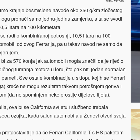
foto: Ferrari
ljučimo krajnje besmislene navode oko 250 g/km zločestog
) mogu pronaći samo jednu-jedinu zamjerku, a ta se svodi
0,5 litara na 100 kilometara.
se radi o kombiniranoj potrošnji, 10,5 litara na 100
utomobili od ovog Ferrarija, pa u takav navod ne samo da
vjerujem.
i za 570 konja jak automobil mogla značiti da je riječ o
dičnog turiranja motora u leru, što pak niti jedan normalan
oj pameti. Sve ostale kombinacije u sklopu kojih se Ferrari
ga) kreće ne mogu rezultirati takvom potrošnjom goriva i
rom (da ne spominjem neke prostije dijelove tijela).
, ova bi se California svijetu i službeno trebala
seca ožujka, kada salon automobila u Ženevi otvori svoja
 pretpostaviti je da će Ferrari California T s HS paketom