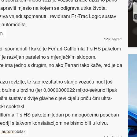
 napraviti mjesto na kojem se odigrava utrka života.
iva vrijedi spomenuti i revidirani F1-Trac Logic sustav
u automobila.
m.
foto: Ferrari
jedi spomenuti i kako je Ferrari California T s HS paketom
ji je razvijan paralelno s mjenjačkim sklopom.
 ima jedno s drugim, no ako Ferrari tako kaže, red je da
azu revizije, te kao rezultatno stanje vozaču nudi još
z brzine u brzinu (jer 0,0000000022 mikro-sekundi ipak
i sustav s dvije glavne cijevi cijelu priču čini ultra-
ki spektakl.
California T s HS paketom jedan po mnogočemu poseban
eoriji s takvom konstatacijom ne bismo bili u krivu.
vog automobila?