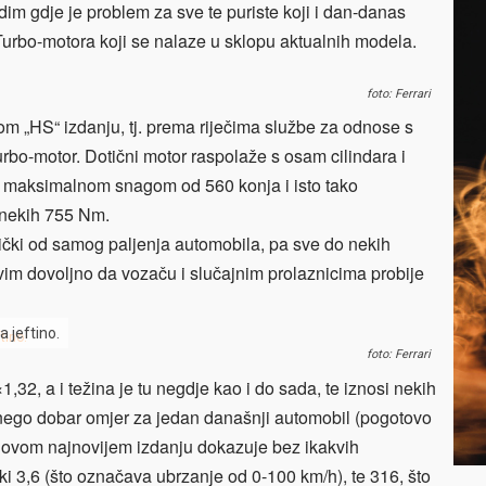
dim gdje je problem za sve te puriste koji i dan-danas
 Turbo-motora koji se nalaze u sklopu aktualnih modela.
foto: Ferrari
nom „HS“ izdanju, tj. prema riječima službe za odnose s
bo-motor. Dotični motor raspolaže s osam cilindara i
ira maksimalnom snagom od 560 konja i isto tako
nekih 755 Nm.
ički od samog paljenja automobila, pa sve do nekih
svim dovoljno da vozaču i slučajnim prolaznicima probije
a jeftino.
foto: Ferrari
1,32, a i težina je tu negdje kao i do sada, te iznosi nekih
 nego dobar omjer za jedan današnji automobil (pogotovo
 u ovom najnovijem izdanju dokazuje bez ikakvih
jki 3,6 (što označava ubrzanje od 0-100 km/h), te 316, što