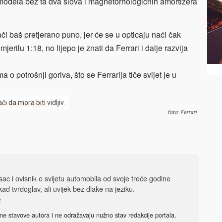
modela bez ta dva slova i magnetorhologičnih amortizera
i baš pretjerano puno, jer će se u opticaju naći čak
erilu 1:18, no lijepo je znati da Ferrari i dalje razvija
 potrošnji goriva, što se Ferrarija tiče svijet je u
i da mora biti vidljiv.
foto: Ferrari
isac i ovisnik o svijetu automobila od svoje treće godine
ad tvrdoglav, ali uvijek bez dlake na jeziku.
e
ne stavove autora i ne odražavaju nužno stav redakcije portala.