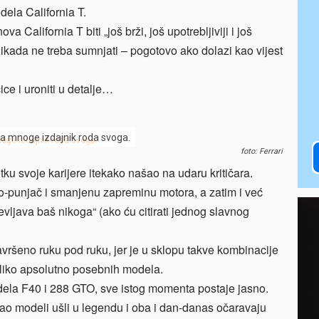
ela California T.
 California T biti „još brži, još upotrebljiviji i još
u nikada ne treba sumnjati – pogotovo ako dolazi kao vijest
ce i uroniti u detalje…
za mnoge izdajnik roda svoga.
foto: Ferrari
tku svoje karijere itekako našao na udaru kritičara.
o-punjač i smanjenu zapreminu motora, a zatim i već
ševljava baš nikoga“ (ako ću citirati jednog slavnog
savršeno ruku pod ruku, jer je u sklopu takve kombinacije
koliko apsolutno posebnih modela.
ela F40 i 288 GTO, sve istog momenta postaje jasno.
ao modeli ušli u legendu i oba i dan-danas očaravaju