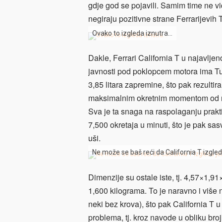
gdje god se pojavili. Samim time ne vi
negiraju pozitivne strane Ferrarijevih
Ovako to izgleda iznutra…
Dakle, Ferrari California T u najavlje
javnosti pod poklopcem motora ima Tur
3,85 litara zapremine, što pak rezult
maksimalnim okretnim momentom od 
Sva je ta snaga na raspolaganju prakt
7,500 okretaja u minuti, što je pak sa
uši.
Ne može se baš reći da California T izgled
Dimenzije su ostale iste, tj. 4,57×1,91×
1,600 kilograma. To je naravno i više
neki bez krova), što pak California T
problema, tj. kroz navode u obliku bro