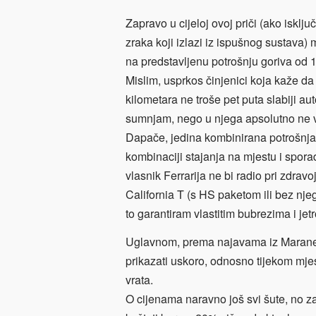
Zapravo u cijeloj ovoj priči (ako isk
zraka koji izlazi iz ispušnog sustava
na predstavljenu potrošnju goriva od 1
Mislim, usprkos činjenici koja kaže da 
kilometara ne troše pet puta slabiji a
sumnjam, nego u njega apsolutno ne 
Dapače, jedina kombinirana potrošnja b
kombinaciji stajanja na mjestu i spora
vlasnik Ferrarija ne bi radio pri zdrav
California T (s HS paketom ili bez nje
to garantiram vlastitim bubrezima i jet
Uglavnom, prema najavama iz Maranella
prikazati uskoro, odnosno tijekom mje
vrata.
O cijenama naravno još svi šute, no za