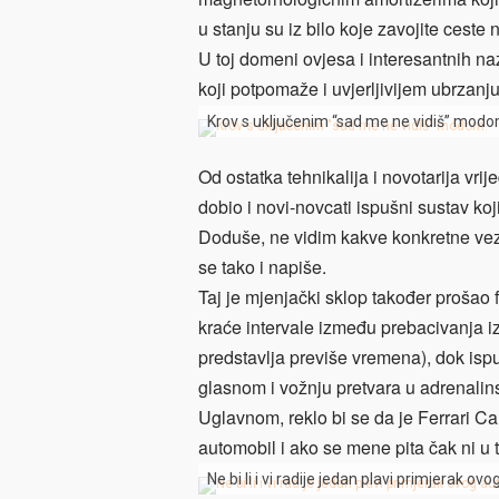
u stanju su iz bilo koje zavojite ceste
U toj domeni ovjesa i interesantnih naz
koji potpomaže i uvjerljivijem ubrzanj
Krov s uključenim “sad me ne vidiš” modo
Od ostatka tehnikalija i novotarija vri
dobio i novi-novcati ispušni sustav ko
Doduše, ne vidim kakve konkretne veze
se tako i napiše.
Taj je mjenjački sklop također prošao f
kraće intervale između prebacivanja i
predstavlja previše vremena), dok ispušn
glasnom i vožnju pretvara u adrenalins
Uglavnom, reklo bi se da je Ferrari 
automobil i ako se mene pita čak ni u t
Ne bi li i vi radije jedan plavi primjerak o