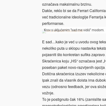
označava maksimalnu brzinu.
Dakle, reklo bi se da Ferrari Califor
već tradicionalne ideologije Ferrarij
performanse.
Krov s uključenim “sad me vidiš” modom.
E sad…kako je već u uvodu ovog teksta
nekoliko puta u sklopu nastavka teksta
pojasniti što konkretan sufiks zapravo 
Skraćenica koju „HS“ označava jest „Ha
poseban paket novo-razvijenih opcija 
Dotična skraćenica izuzev nekolicine oz
ipak znali da vlasnik doista ima dubok
vezu (odnosno feedback, jer ova slož
vožnje.
To je postignuto čak 16% (zamislite 
magnetorhologičnim amortizerima koj