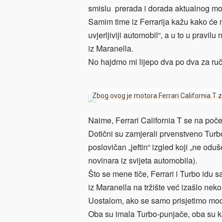
smislu prerada i dorada aktualnog mod
Samim time iz Ferrarija kažu kako će nova
uvjerljiviji automobil“, a u to u pravil
iz Maranella.
No hajdmo mi lijepo dva po dva za ruči
Zbog ovog je motora Ferrari California T 
Naime, Ferrari California T se na poče
Dotični su zamjerali prvenstveno Turb
poslovičan „jeftin“ izgled koji „ne odu
novinara iz svijeta automobila).
Što se mene tiče, Ferrari i Turbo idu 
iz Maranella na tržište već izašlo ne
Uostalom, ako se samo prisjetimo mod
Oba su imala Turbo-punjače, oba su k