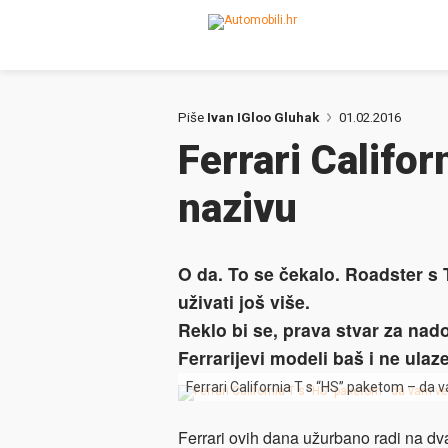
Piše
Ivan IGloo Gluhak
01.02.2016
Ferrari Califor
nazivu
O da. To se čekalo. Roadster 
uživati još više.
Reklo bi se, prava stvar za nad
Ferrarijevi modeli baš i ne ula
Ferrari California T s “HS” paketom – da 
Ferrari ovih dana užurbano radi na dv