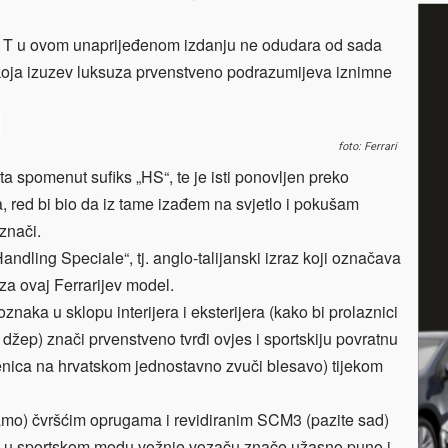
nia T u ovom unaprijeđenom izdanju ne odudara od sada
a koja izuzev luksuza prvenstveno podrazumijeva iznimne
foto: Ferrari
 spomenut sufiks „HS“, te je isti ponovljen preko
, red bi bio da iz tame izađem na svjetlo i pokušam
znači.
ndling Speciale“, tj. anglo-talijanski izraz koji označava
za ovaj Ferrarijev model.
naka u sklopu interijera i eksterijera (kako bi prolaznici
 džep) znači prvenstveno tvrđi ovjes i sportskiju povratnu
enica na hrvatskom jednostavno zvuči blesavo) tijekom
samo) čvršćim oprugama i revidiranim SCM3 (pazite sad)
i u sportskom modu vožnje vozaču znače užasno puno i