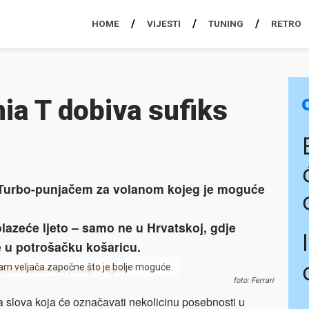
HOME
VIJESTI
TUNING
RETRO
nia T dobiva sufiks
s Turbo-punjačem za volanom kojeg je moguće
olazeće ljeto – samo ne u Hrvatskoj, gdje
ze u potrošačku košaricu.
vam veljača započne što je bolje moguće.
foto: Ferrari
a slova koja će označavati nekolicinu posebnosti u