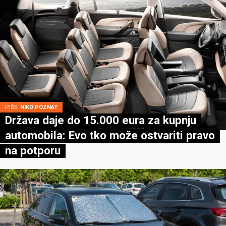
PIŠE:
NIKO POZNAT
Država daje do 15.000 eura za kupnju
automobila: Evo tko može ostvariti pravo
na potporu