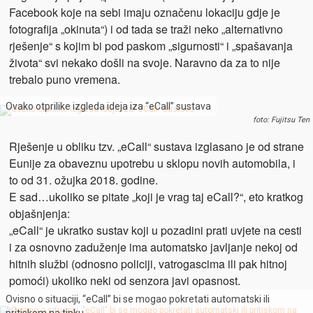
Facebook koje na sebi imaju označenu lokaciju gdje je
fotografija „okinuta“) i od tada se traži neko „alternativno
rješenje“ s kojim bi pod paskom „sigurnosti“ i „spašavanja
života“ svi nekako došli na svoje. Naravno da za to nije
trebalo puno vremena.
Ovako otprilike izgleda ideja iza “eCall” sustava
foto: Fujitsu Ten
Rješenje u obliku tzv. „eCall“ sustava izglasano je od strane
Eunije za obaveznu upotrebu u sklopu novih automobila, i
to od 31. ožujka 2018. godine.
E sad…ukoliko se pitate „koji je vrag taj eCall?“, eto kratkog
objašnjenja:
„eCall“ je ukratko sustav koji u pozadini prati uvjete na cesti
i za osnovno zaduženje ima automatsko javljanje nekoj od
hitnih službi (odnosno policiji, vatrogascima ili pak hitnoj
pomoći) ukoliko neki od senzora javi opasnost.
Ovisno o situaciji, “eCall” bi se mogao pokretati automatski ili