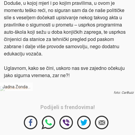
Doduše, u kojoj mjeri i po kojim pravilima, u ovom je
momentu teško reći, no siguran sam da će naše političke
sile s veseljem dočekati upisivanje nekog takvog akta u
pravilnike o sigurnosti u prometu – usprkos programima
auto-škola koji sežu u doba konjičkih zaprega, te usprkos
činjenici da stanice za tehnički pregled pod paskom
zabrane i dalje više provode samovolju, nego dodatnu
edukaciju vozača.
Uglavnom, kako se čini, uskoro nas sve zajedno očekuju
jako sigurna vremena, zar ne?!
Jadna Zonda…
foto: CarBuzz
Podijeli s frendovima!