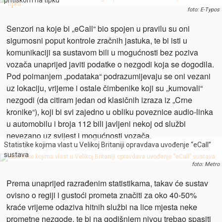
pritiskom na tipku
foto: E-Typos
Senzori na koje bi „eCall“ bio spojen u pravilu su oni
sigurnosni poput kontrole zračnih jastuka, te bi isti u
komunikaciji sa sustavom bili u mogućnosti bez poziva
vozača unaprijed javiti podatke o nezgodi koja se dogodila.
Pod poimanjem „podataka“ podrazumijevaju se oni vezani
uz lokaciju, vrijeme i ostale čimbenike koji su „kumovali“
nezgodi (da citiram jedan od klasičnih izraza iz „Crne
kronike“), koji bi svi zajedno u obliku poveznice audio-linka
u automobilu i broja 112 bili javljeni nekoj od službi
nevezano uz svijest i mogućnosti vozača.
Statistike kojima vlast u Velikoj Britaniji opravdava uvođenje “eCall”
sustava
foto: Metro
Prema unaprijed razrađenim statistikama, takav će sustav
ovisno o regiji i gustoći prometa značiti za oko 40-50%
kraće vrijeme odaziva hitnih službi na lice mjesta neke
prometne nezgode, te bi na godišnjem nivou trebao spasiti