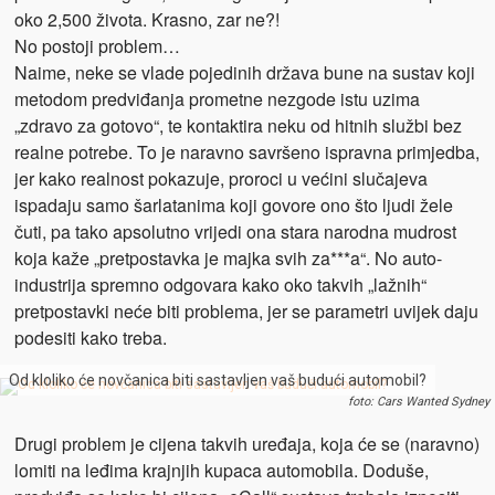
oko 2,500 života. Krasno, zar ne?!
No postoji problem…
Naime, neke se vlade pojedinih država bune na sustav koji
metodom predviđanja prometne nezgode istu uzima
„zdravo za gotovo“, te kontaktira neku od hitnih službi bez
realne potrebe. To je naravno savršeno ispravna primjedba,
jer kako realnost pokazuje, proroci u većini slučajeva
ispadaju samo šarlatanima koji govore ono što ljudi žele
čuti, pa tako apsolutno vrijedi ona stara narodna mudrost
koja kaže „pretpostavka je majka svih za***a“. No auto-
industrija spremno odgovara kako oko takvih „lažnih“
pretpostavki neće biti problema, jer se parametri uvijek daju
podesiti kako treba.
Od kloliko će novčanica biti sastavljen vaš budući automobil?
foto: Cars Wanted Sydney
Drugi problem je cijena takvih uređaja, koja će se (naravno)
lomiti na leđima krajnjih kupaca automobila. Doduše,