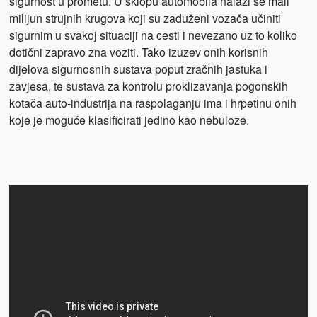
sigurnost u prometu. U sklopu automobila nalazi se mali
milijun strujnih krugova koji su zaduženi vozača učiniti
sigurnim u svakoj situaciji na cesti i nevezano uz to koliko
dotični zapravo zna voziti. Tako izuzev onih korisnih
dijelova sigurnosnih sustava poput zračnih jastuka i
zavjesa, te sustava za kontrolu proklizavanja pogonskih
kotača auto-industrija na raspolaganju ima i hrpetinu onih
koje je moguće klasificirati jedino kao nebuloze.