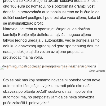
predviđa se kako bi cijena „eCall“ sustava trebala iznositi
oko 100 eura po komadu, no s obzirom na gramzljivost
današnjih proizvođača automobila iskreno ne bi čudilo da
dotični sustavi postignu i peterostruko veću cijenu, kako bi
se maksimalizirao profit.
Naravno, ne treba ni spominjati činjenicu da dotična
komisija Eunije nije definirala najvišu moguću cijenu
takvog jednog uređaja u automobilu, već je donijela samo
odluku o obaveznoj ugradnji od gore spomenutog datuma
nadalje, dok je taj dio vezan uz cijene prepustila
proizvođačima na volju.
Pojam sigurnosti podložan je kompleksima i (ne)znanju o vožnji
foto: CarBuzz
Što se pak nas koji nemamo novaca ni potrebe voziti nove
automobile tiče, još je uvijek u razradi priča oko naših
obaveza po pitanju „eCall“ sustava u našim polovnim
automobilima, no pretpostavljam da će neka obavezna
priča zakačiti i „polovnjake“.