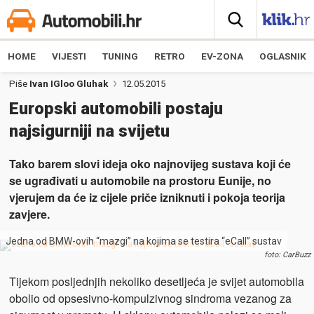
HOME
VIJESTI
TUNING
RETRO
EV-ZONA
OGLASNIK
Piše
Ivan IGloo Gluhak
12.05.2015
Europski automobili postaju
najsigurniji na svijetu
Tako barem slovi ideja oko najnovijeg sustava koji će
se ugrađivati u automobile na prostoru Eunije, no
vjerujem da će iz cijele priče izniknuti i pokoja teorija
zavjere.
Jedna od BMW-ovih “mazgi” na kojima se testira “eCall” sustav
foto: CarBuzz
Tijekom posljednjih nekoliko desetljeća je svijet automobila
obolio od opsesivno-kompulzivnog sindroma vezanog za