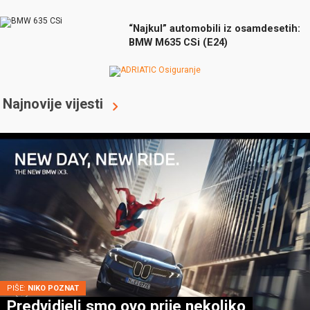
“Najkul” automobili iz osamdesetih:
BMW M635 CSi (E24)
Najnovije vijesti
PIŠE:
NIKO POZNAT
Predvidjeli smo ovo prije nekoliko