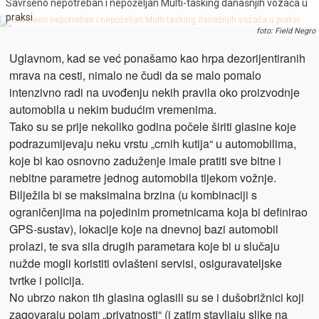
Savršeno nepotreban i nepoželjan Multi-tasking današnjih vozača u
praksi
foto: Field Negro
Uglavnom, kad se već ponašamo kao hrpa dezorijentiranih
mrava na cesti, nimalo ne čudi da se malo pomalo
intenzivno radi na uvođenju nekih pravila oko proizvodnje
automobila u nekim budućim vremenima.
Tako su se prije nekoliko godina počele širiti glasine koje
podrazumijevaju neku vrstu „crnih kutija“ u automobilima,
koje bi kao osnovno zaduženje imale pratiti sve bitne i
nebitne parametre jednog automobila tijekom vožnje.
Bilježila bi se maksimalna brzina (u kombinaciji s
ograničenjima na pojedinim prometnicama koja bi definirao
GPS-sustav), lokacije koje na dnevnoj bazi automobil
prolazi, te sva sila drugih parametara koje bi u slučaju
nužde mogli koristiti ovlašteni servisi, osiguravateljske
tvrtke i policija.
No ubrzo nakon tih glasina oglasili su se i dušobrižnici koji
zagovaraju pojam „privatnosti“ (i zatim stavljaju slike na