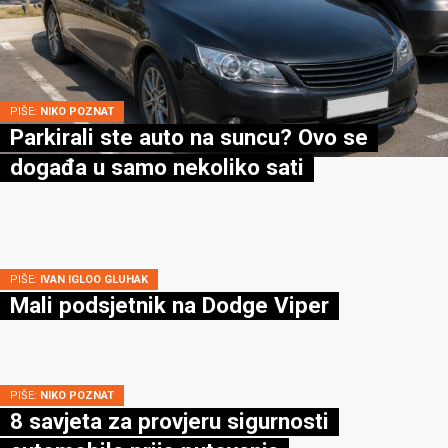
PIŠE:
NIKO POZNAT
Parkirali ste auto na suncu? Ovo se
događa u samo nekoliko sati
PIŠE:
IVAN IGLOO GLUHAK
Mali podsjetnik na Dodge Viper
PIŠE:
NIKO POZNAT
8 savjeta za provjeru sigurnosti