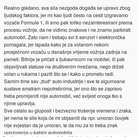
Realno gledano, sva sila nezgoda događa se upravo zbog
ljudskog faktora, jer mi kao ljudi često na cesti izigravamo
vozače Formule 1, ili smo pak toliko nezainteresirani prema
procesu vožnje, da ne vidimo znakove i ne znamo parkirati
automobil. Zato nam i trebaju svi ti senzori i elektronička
pomagala, jer ispada kako je za volanom nekom
prosječnom vozaču u današnje vrijeme vožnja zadnja na
pameti. Bitnije je pričati s ljubavnicom na mobitel, ili pak
objavljivati statuse na društvenim mrežama, nego držati
volan u rukama i paziti što se i kako u prometu radi.
Samim time sav „trud“ auto-industrije i sve te sigurnosne
sustave smatram nepotrebnima, jer ono što se zapravo
treba promijeniti nije automobil, već svijest onoga tko s
njime upravlja.
Sve ostalo su gluposti i bezvezno trošenje vremena i zraka,
jer nema te sile koja će mi objasniti da npr. umoran čovjek
nije svjestan da je umoran, te da mu za to treba znak
upozorenja u kabini automobila.