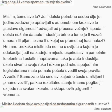
Izgledaju li i vama spomenuta svjetla ovako?
foto: Coloribus
Mislim, čemu sve to? Je li doista potrebno osobu čije je
jedino zaduženje upravljati s automobilom kroz sve te
„sustave sigurnosti“ odvajati od procesa vožnje? Ispada li
doista nužnim da auto-industrija brine o tome je li vozač
umoran ili pijan, te zna li u kojoj se prometnoj traci nalazi?
Hmmm…nekako mislim da ne, no u svijetu u kojem je
edukacija ljudi na zadnjem mjestu usprkos svim pametnim
telefonima i ostalim napravama, tako je auto-industrija
uzela stvari u svoje ruke i rukom pod ruku s pojedinim
legislaturama malo pomalo počela uvoditi svoja pravila.
A zašto? Samo zato što smo svi zajedno često umišljeni i
„znamo voziti“, pa kao rezultatno stanje imamo pogibelji i
ozljede na svakom koraku u sklopu ovih „sigurnih“
vremena.
Mislite li doista da je ovo posljedica nedostatka sigurnosnih sustava?
foto: CarBuzz