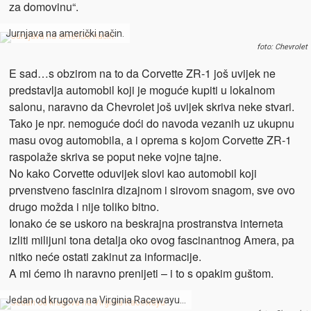
za domovinu“.
Jurnjava na američki način.
foto: Chevrolet
E sad…s obzirom na to da Corvette ZR-1 još uvijek ne
predstavlja automobil koji je moguće kupiti u lokalnom
salonu, naravno da Chevrolet još uvijek skriva neke stvari.
Tako je npr. nemoguće doći do navoda vezanih uz ukupnu
masu ovog automobila, a i oprema s kojom Corvette ZR-1
raspolaže skriva se poput neke vojne tajne.
No kako Corvette oduvijek slovi kao automobil koji
prvenstveno fascinira dizajnom i sirovom snagom, sve ovo
drugo možda i nije toliko bitno.
Ionako će se uskoro na beskrajna prostranstva interneta
izliti milijuni tona detalja oko ovog fascinantnog Amera, pa
nitko neće ostati zakinut za informacije.
A mi ćemo ih naravno prenijeti – i to s opakim guštom.
Jedan od krugova na Virginia Racewayu…