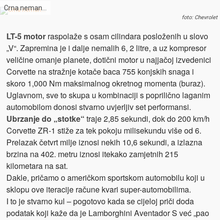
Crna neman…
foto: Chevrolet
LT-5 motor
raspolaže s osam cilindara posloženih u slovo
„V“. Zapremina je i dalje nemalih 6, 2 litre, a uz kompresor
veličine omanje planete, dotični motor u najjačoj izvedenici
Corvette na stražnje kotače baca 755 konjskih snaga i
skoro 1,000 Nm maksimalnog okretnog momenta (buraz).
Uglavnom, sve to skupa u kombinaciji s poprilično laganim
automobilom donosi stvarno uvjerljiv set performansi.
Ubrzanje do „stotke“
traje 2,85 sekundi, dok do 200 km/h
Corvette ZR-1 stiže za tek pokoju milisekundu više od 6.
Prelazak četvrt milje iznosi nekih 10,6 sekundi, a izlazna
brzina na 402. metru iznosi itekako zamjetnih 215
kilometara na sat.
Dakle, pričamo o američkom sportskom automobilu koji u
sklopu ove iteracije račune kvari super-automobilima.
I to je stvarno kul – pogotovo kada se cijeloj priči doda
podatak koji kaže da je Lamborghini Aventador S već „pao