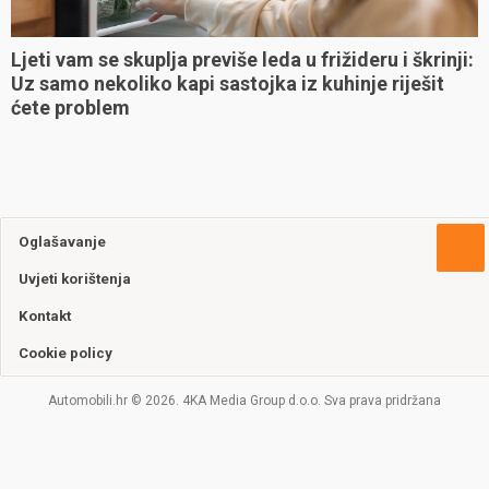
Ljeti vam se skuplja previše leda u frižideru i škrinji:
Uz samo nekoliko kapi sastojka iz kuhinje riješit
ćete problem
Oglašavanje
Uvjeti korištenja
Kontakt
Cookie policy
Automobili.hr © 2026. 4KA Media Group d.o.o. Sva prava pridržana