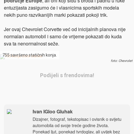
područje Europe
, ali oni koji siđu s broda i padnu u ruke
entuzijasta zasigurno će i vlasnicima sportskih modela
nekih puno razvikanijih marki pokazati pokoji trik.
Jer ovaj Chevrolet Corvette već od inicijalnih planova nije
normalan automobil i samo će vrijeme pokazati do kuda
sva ta nenormalnost seže.
755 savršeno statičnih konja.
foto: Chevrolet
Podijeli s frendovima!
Ivan IGloo Gluhak
Dizajner, fotograf, tekstopisac i ovisnik o svijetu
automobila od svoje treće godine života.
Ponekad ljut, ponekad tvrdoglav, ali uvijek bez