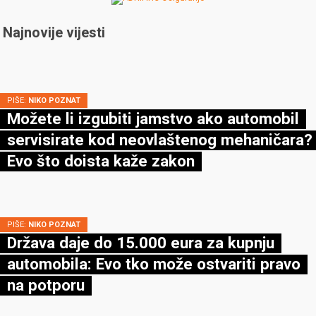
Najnovije vijesti
PIŠE:
NIKO POZNAT
Možete li izgubiti jamstvo ako automobil
servisirate kod neovlaštenog mehaničara?
Evo što doista kaže zakon
PIŠE:
NIKO POZNAT
Država daje do 15.000 eura za kupnju
automobila: Evo tko može ostvariti pravo
na potporu