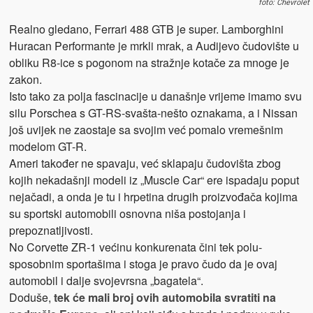
foto: Chevrolet
Realno gledano, Ferrari 488 GTB je super. Lamborghini
Huracan Performante je mrkli mrak, a Audijevo čudovište u
obliku R8-ice s pogonom na stražnje kotače za mnoge je
zakon.
Isto tako za polja fascinacije u današnje vrijeme imamo svu
silu Porschea s GT-RS-svašta-nešto oznakama, a i Nissan
još uvijek ne zaostaje sa svojim već pomalo vremešnim
modelom GT-R.
Ameri također ne spavaju, već sklapaju čudovišta zbog
kojih nekadašnji modeli iz „Muscle Car“ ere ispadaju poput
nejačadi, a onda je tu i hrpetina drugih proizvođača kojima
su sportski automobili osnovna niša postojanja i
prepoznatljivosti.
No Corvette ZR-1 većinu konkurenata čini tek polu-
sposobnim sportašima i stoga je pravo čudo da je ovaj
automobil i dalje svojevrsna „bagatela“.
Doduše,
tek će mali broj ovih automobila svratiti na