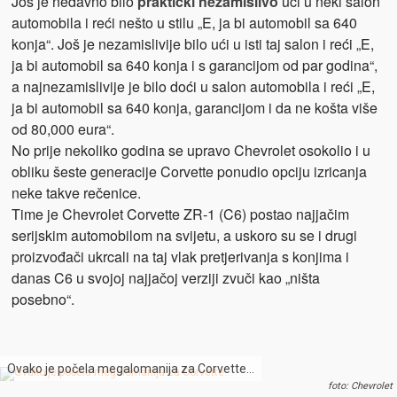
Još je nedavno bilo
praktički nezamislivo
ući u neki salon
automobila i reći nešto u stilu „E, ja bi automobil sa 640
konja“. Još je nezamislivije bilo ući u isti taj salon i reći „E,
ja bi automobil sa 640 konja i s garancijom od par godina“,
a najnezamislivije je bilo doći u salon automobila i reći „E,
ja bi automobil sa 640 konja, garancijom i da ne košta više
od 80,000 eura“.
No prije nekoliko godina se upravo Chevrolet osokolio i u
obliku šeste generacije Corvette ponudio opciju izricanja
neke takve rečenice.
Time je Chevrolet Corvette ZR-1 (C6) postao najjačim
serijskim automobilom na svijetu, a uskoro su se i drugi
proizvođači ukrcali na taj vlak pretjerivanja s konjima i
danas C6 u svojoj najjačoj verziji zvuči kao „ništa
posebno“.
Ovako je počela megalomanija za Corvette…
foto: Chevrolet