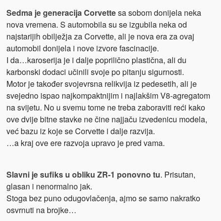
Sedma je generacija Corvette
sa sobom donijela neka
nova vremena. S automobila su se izgubila neka od
najstarijih obilježja za Corvette, ali je nova era za ovaj
automobil donijela i nove izvore fascinacije.
I da…karoserija je i dalje poprilično plastična, ali du
karbonski dodaci učinili svoje po pitanju sigurnosti.
Motor je također svojevrsna relikvija iz pedesetih, ali je
svejedno ispao najkompaktnijim i najlakšim V8-agregatom
na svijetu. No u svemu tome ne treba zaboraviti reći kako
ove dvije bitne stavke ne čine najjaču izvedenicu modela,
već bazu iz koje se Corvette i dalje razvija.
…a kraj ove ere razvoja upravo je pred vama.
Slavni je sufiks u obliku ZR-1 ponovno tu
. Prisutan,
glasan i nenormalno jak.
Stoga bez puno odugovlačenja, ajmo se samo nakratko
osvrnuti na brojke…