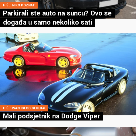
PIŠE:
NIKO POZNAT
Parkirali ste auto na suncu? Ovo se
događa u samo nekoliko sati
PIŠE:
IVAN IGLOO GLUHAK
Mali podsjetnik na Dodge Viper