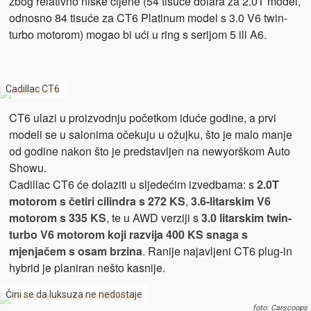
zbog relativno niske cijene (54 tisuće dolara za 2.0T model,
odnosno 84 tisuće za CT6 Platinum model s 3.0 V6 twin-
turbo motorom) mogao bi ući u ring s serijom 5 ili A6.
Cadillac CT6
CT6 ulazi u proizvodnju početkom iduće godine, a prvi
modeli se u salonima očekuju u ožujku, što je malo manje
od godine nakon što je predstavljen na newyorškom Auto
Showu.
Cadillac CT6 će dolaziti u sljedećim izvedbama: s
2.0T
motorom s četiri cilindra s 272 KS
,
3.6-litarskim V6
motorom s 335 KS
, te u AWD verziji s
3.0 litarskim twin-
turbo V6 motorom koji razvija 400 KS snaga s
mjenjačem s osam brzina
. Ranije najavljeni CT6 plug-in
hybrid je planiran nešto kasnije.
Čini se da luksuza ne nedostaje
foto: Carscoops