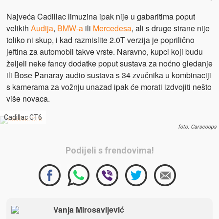
Najveća Cadillac limuzina ipak nije u gabaritima poput
velikih
Audija
,
BMW-a
ili
Mercedesa
, ali s druge strane nije
toliko ni skup, i kad razmislite 2.0T verzija je poprilično
jeftina za automobil takve vrste. Naravno, kupci koji budu
željeli neke fancy dodatke poput sustava za noćno gledanje
ili Bose Panaray audio sustava s 34 zvučnika u kombinaciji
s kamerama za vožnju unazad ipak će morati izdvojiti nešto
više novaca.
Cadillac CT6
foto: Carscoops
Podijeli s frendovima!
Vanja Mirosavljević