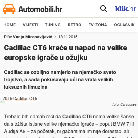
HOME
VIJESTI
TUNING
RETRO
EV-ZONA
OGLASNIK
Piše
Vanja Mirosavljević
18.11.2015
Cadillac CT6 kreće u napad na velike
europske igrače u ožujku
Cadillac se ozbiljno namjerio na njemačko sveto
trojstvo, a sada pokušavaju ući na vrata velikih
luksuznih limuzina
2016 Cadillac CT6
foto: Carscoops
Trebalo bih odmah reći da
Cadillac CT6
nema velike šanse
da s tržišta istisne velike njemačke igrače – poput BMW 7 ili
Audija A8 – za početak, ni gabaritima im nije dorastao, ali