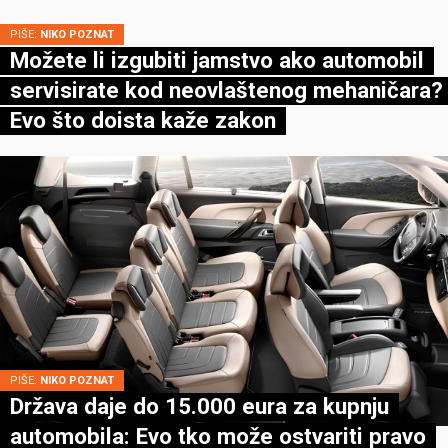
PIŠE:
NIKO POZNAT
Možete li izgubiti jamstvo ako automobil
servisirate kod neovlaštenog mehaničara?
Evo što doista kaže zakon
PIŠE:
NIKO POZNAT
Država daje do 15.000 eura za kupnju
automobila: Evo tko može ostvariti pravo