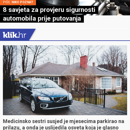
PIŠE:
NIKO POZNAT
8 savjeta za provjeru sigurnosti
automobila prije putovanja
Medicinsko sestri susjed je mjesecima parkirao na
prilazu, a onda je uslijedila osveta koja je glasno