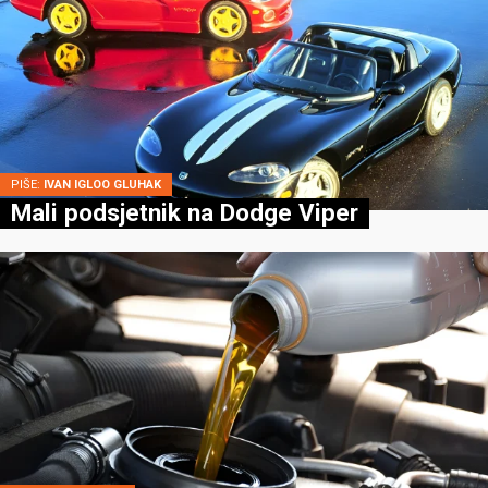
PIŠE:
IVAN IGLOO GLUHAK
Mali podsjetnik na Dodge Viper