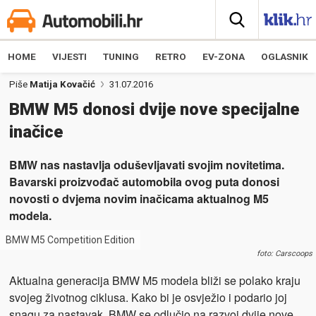
HOME
VIJESTI
TUNING
RETRO
EV-ZONA
OGLASNIK
Piše
Matija Kovačić
31.07.2016
BMW M5 donosi dvije nove specijalne
inačice
BMW nas nastavlja oduševljavati svojim novitetima.
Bavarski proizvođač automobila ovog puta donosi
novosti o dvjema novim inačicama aktualnog M5
modela.
BMW M5 Competition Edition
foto: Carscoops
Aktualna generacija BMW M5 modela bliži se polako kraju
svojeg životnog ciklusa. Kako bi je osvježio i podario joj
snagu za nastavak, BMW se odlučio na razvoj dvije nove