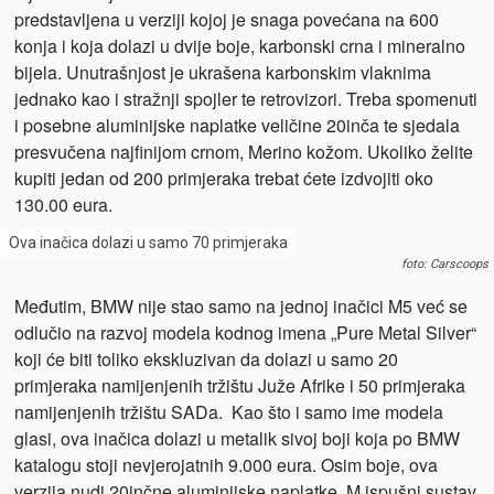
predstavljena u verziji kojoj je snaga povećana na 600
konja i koja dolazi u dvije boje, karbonski crna i mineralno
bijela. Unutrašnjost je ukrašena karbonskim vlaknima
jednako kao i stražnji spojler te retrovizori. Treba spomenuti
i posebne aluminijske naplatke veličine 20inča te sjedala
presvučena najfinijom crnom, Merino kožom. Ukoliko želite
kupiti jedan od 200 primjeraka trebat ćete izdvojiti oko
130.00 eura.
Ova inačica dolazi u samo 70 primjeraka
foto: Carscoops
Međutim, BMW nije stao samo na jednoj inačici M5 već se
odlučio na razvoj modela kodnog imena „Pure Metal Silver“
koji će biti toliko ekskluzivan da dolazi u samo 20
primjeraka namijenjenih tržištu Juže Afrike i 50 primjeraka
namijenjenih tržištu SADa. Kao što i samo ime modela
glasi, ova inačica dolazi u metalik sivoj boji koja po BMW
katalogu stoji nevjerojatnih 9.000 eura. Osim boje, ova
verzija nudi 20inčne aluminijske naplatke, M ispušni sustav