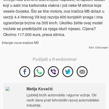
koji u sebi ima karbonska vlakna i još neke M sitnice koje
vesele čovjeka. Što se tiče motora, ova inačica M5 dolazi u
verziji 4.4 litrenog V8 koji razvija 600 konjskih snaga i ima
ograničenje brzine na 305 km/h. Ukoliko želite ovaj model
možete se predbilježiti za njega idući mjesec. Cijena?
Okvirno 117.000 eura, prava sitnica.
Interijer nove inačice M5
foto: Carscoops
Podijeli s frendovima!
Matija Kovačić
Ljubitelj brzih automobila i sigurne vožnje. Od
ranih dana prati tehnološki razvoj automobilske
industrije.