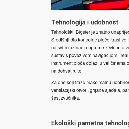
Tehnologija i udobnost
Tehnološki, Bigster je znatno unapri
Središnji dio kontrolne ploče krasi veli
na svim razinama opreme. Ovisno o ve
sustav s povezivom navigacijom i real
instrument ploča dolazi u veličinama o
na dohvat ruke.
Za one koji traže maksimalnu udobnost,
ventilacijski otvori, grijana sjedala, p
šest zvučnika.
Ekološki pametna tehnolog