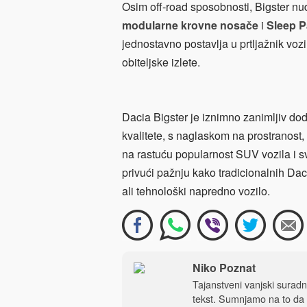
Osim off-road sposobnosti, Bigster nudi
modularne krovne nosače
i
Sleep 
jednostavno postavlja u prtljažnik voz
obiteljske izlete.
Dacia Bigster je iznimno zanimljiv do
kvalitete, s naglaskom na prostranost, 
na rastuću popularnost SUV vozila i sve
privući pažnju kako tradicionalnih Daci
ali tehnološki napredno vozilo.
Niko Poznat
Tajanstveni vanjski sura
tekst. Sumnjamo na to da