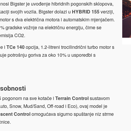
onosi Bigster je uvođenje hibridnih pogonskih sklopova,
kaciji svojih vozila. Bigster dolazi u
HYBRID 155
verziji,
i motor s dva električna motora i automatskim mjenjačem.
% gradske vožnje na električnu energiju, čime se
emisija CO2.
je i
TCe 140
opcija, 1.2-litreni trocilindrični turbo motor s
uje potrošnju goriva za oko 10% u usporedbi s
osobnosti
 S pogonom na sve kotače i
Terrain Control
sustavom
 (Auto, Snow, Mud/Sand, Off-road i Eco), ovaj model je
escent Control
omogućava sigurno spuštanje niz strme
čnice.