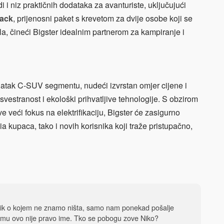
 i niz praktičnih dodataka za avanturiste, uključujući
Pack
, prijenosni paket s krevetom za dvije osobe koji se
ila, čineći Bigster idealnim partnerom za kampiranje i
datak C-SUV segmentu, nudeći izvrstan omjer cijene i
svestranost i ekološki prihvatljive tehnologije. S obzirom
 veći fokus na elektrifikaciju, Bigster će zasigurno
a kupaca, tako i novih korisnika koji traže pristupačno,
dnik o kojem ne znamo ništa, samo nam ponekad pošalje
 mu ovo nije pravo ime. Tko se pobogu zove Niko?