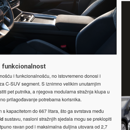
i funkcionalnost
nošću i funkcionalnošću, no istovremeno donosi i
 za C-SUV segment. S iznimno velikim unutarnjim
iti pet putnika, a njegova modularna stražnja klupa u
no prilagođavanje potrebama korisnika.
n s kapacitetom do 667 litara, što ga svrstava među
ld
sustavu, nasloni stražnjih sjedala mogu se preklopiti
potpuno ravan pod i maksimalna duljina utovara od 2,7