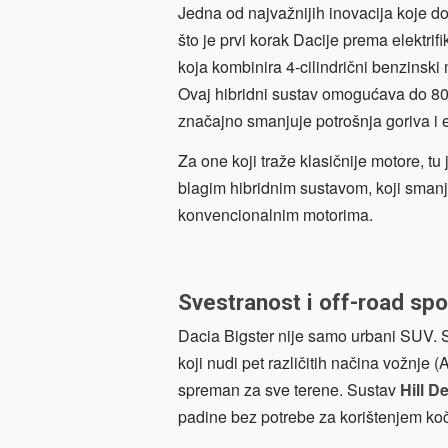
Jedna od najvažnijih inovacija koje d
što je prvi korak Dacije prema elektrifi
koja kombinira 4-cilindrični benzinsk
Ovaj hibridni sustav omogućava do 80
značajno smanjuje potrošnja goriva i 
Za one koji traže klasičnije motore, tu 
blagim hibridnim sustavom, koji smanj
konvencionalnim motorima.
Svestranost i off-road sp
Dacia Bigster nije samo urbani SUV.
koji nudi pet različitih načina vožnje
spreman za sve terene. Sustav
Hill D
padine bez potrebe za korištenjem ko