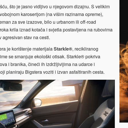
ću, što je jasno vidljivo u njegovom dizajnu. S velikim
e dvobojnom karoserijom (na višim razinama opreme),
man za sve izazove, bilo u urbanom ili off-road
iroka krila iznad kotača i svjetla postavljena na rubovima
 agresivan stav na cesti.
era je korištenje materijala
Starkle®
, recikliranog
 čime se smanjuje ekološki otisak. Starkle® pokriva
va i branika, čineći ih izdržljivijima na udarce i
oji planiraju Bigstera voziti i izvan asfaltiranih cesta.