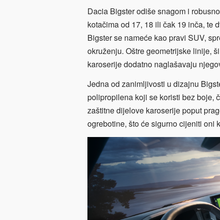
Dacia Bigster odiše snagom i robusnoš
kotačima od 17, 18 ili čak 19 inča, t
Bigster se nameće kao pravi SUV, spre
okruženju. Oštre geometrijske linije, š
karoserije dodatno naglašavaju njegov
Jedna od zanimljivosti u dizajnu Bigst
polipropilena koji se koristi bez boje,
zaštitne dijelove karoserije poput prago
ogrebotine, što će sigurno cijeniti oni k