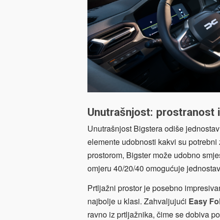
Unutrašnjost: prostranost 
Unutrašnjost Bigstera odiše jednostav
elemente udobnosti kakvi su potrebni
prostorom, Bigster može udobno smjest
omjeru 40/20/40 omogućuje jednostav
Prtljažni prostor je posebno impresiva
najbolje u klasi. Zahvaljujući
Easy Fo
ravno iz prtljažnika, čime se dobiva 