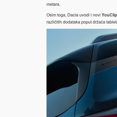
metara.
Osim toga, Dacia uvodi i novi
YouCli
različitih dodataka poput držača tableta