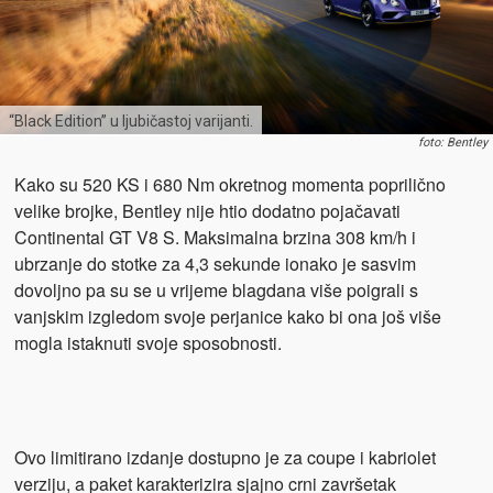
“Black Edition” u ljubičastoj varijanti.
foto: Bentley
Kako su 520 KS i 680 Nm okretnog momenta poprilično
velike brojke, Bentley nije htio dodatno pojačavati
Continental GT V8 S. Maksimalna brzina 308 km/h i
ubrzanje do stotke za 4,3 sekunde ionako je sasvim
dovoljno pa su se u vrijeme blagdana više poigrali s
vanjskim izgledom svoje perjanice kako bi ona još više
mogla istaknuti svoje sposobnosti.
Ovo limitirano izdanje dostupno je za coupe i kabriolet
verziju, a paket karakterizira sjajno crni završetak