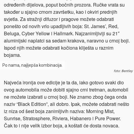
određenih dijelova, poput bočnih prozora. Ručke vrata su
također u sjajno crnom završetku, kao i okviri prednjih
svjetla. Za stražnji difuzor i pragove možete odabrati
ponešto od novih vrlo upadljivih boja: St. James’, Red,
Beluga, Cyber Yellow i Hallmark. Najzanimljiviji su 21″
aluminijski naplatci sa sedam krakova, naravno u crnoj boji.
Ispod njih možete odabrati kočiona kliješta u raznim
bojama.
Po nama, najljepša kombinacija.
foto: Bentley
Najveća ironija ove edicije je ta da, iako gotovo svaki dio
ovog automobila može dobiti sjajno crni tretman, automobil
ne možete izabrati u crnoj boji. Ne znamo zbog čega onda
naziv “Black Edition”, ali dobro. Ipak, možete odabrati nešto
iz niza od šest boja zanimljivih naziva: Morning Mist,
Sunrise, Stratosphere, Riviera, Habanero i Pure Power.
Čak to i nije velik izbor boja, a koštati će dosta novaca.