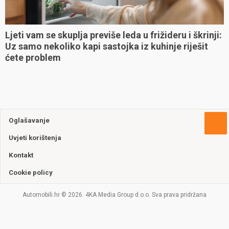
Ljeti vam se skuplja previše leda u frižideru i škrinji:
Uz samo nekoliko kapi sastojka iz kuhinje riješit
ćete problem
Oglašavanje
Uvjeti korištenja
Kontakt
Cookie policy
Automobili.hr © 2026. 4KA Media Group d.o.o. Sva prava pridržana