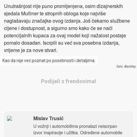
Unutrašnjost nije puno promijenjena, osim dizajnerskih
sjedala Mulliner te stropnih obloga koje najviše
naglašavaju značajke ovog izdanja. Još čekamo službene
cijene i dostupnost, a sigurno smo kako će se naći
potencijalnih kupaca za ovaj model koji nažalost postaje
pomalo dosadan. Iscrpili su već sva posebna izdanja,
vrijeme je za nove stvari.
Kao da nije već poznat po posebnosti i detaljima.
foto: Bentley
Podijeli s frendovima!
Mislav Trusić
U vožnji i automobilima pronalazi neiscrpan
izvor inspiracije i užitka. Određene automobile