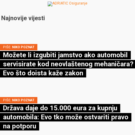
Najnovije vijesti
PIŠE:
NIKO POZNAT
Možete li izgubiti jamstvo ako automobil
servisirate kod neovlaštenog mehaničara?
Evo što doista kaže zakon
PIŠE:
NIKO POZNAT
Država daje do 15.000 eura za kupnju
automobila: Evo tko može ostvariti pravo
na potporu