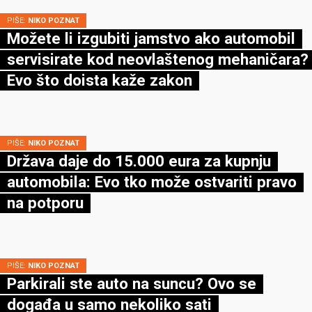
PIŠE:
NIKO POZNAT
Možete li izgubiti jamstvo ako automobil
servisirate kod neovlaštenog mehaničara?
Evo što doista kaže zakon
PIŠE:
NIKO POZNAT
Država daje do 15.000 eura za kupnju
automobila: Evo tko može ostvariti pravo
na potporu
PIŠE:
NIKO POZNAT
Parkirali ste auto na suncu? Ovo se
događa u samo nekoliko sati