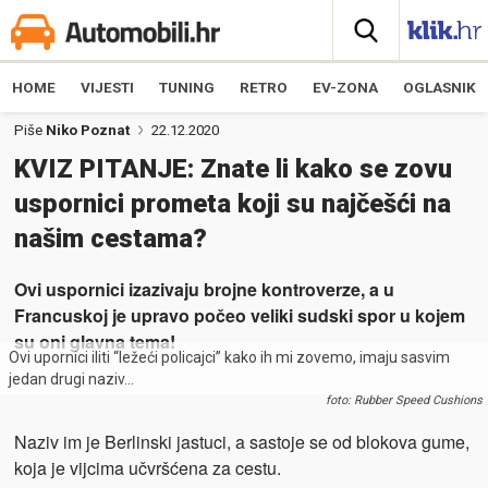
HOME
VIJESTI
TUNING
RETRO
EV-ZONA
OGLASNIK
Piše
Niko Poznat
22.12.2020
KVIZ PITANJE: Znate li kako se zovu
uspornici prometa koji su najčešći na
našim cestama?
Ovi uspornici izazivaju brojne kontroverze, a u
Francuskoj je upravo počeo veliki sudski spor u kojem
su oni glavna tema!
Ovi upornici iliti “ležeći policajci” kako ih mi zovemo, imaju sasvim
jedan drugi naziv…
foto: Rubber Speed Cushions
Naziv im je Berlinski jastuci, a sastoje se od blokova gume,
koja je vijcima učvršćena za cestu.