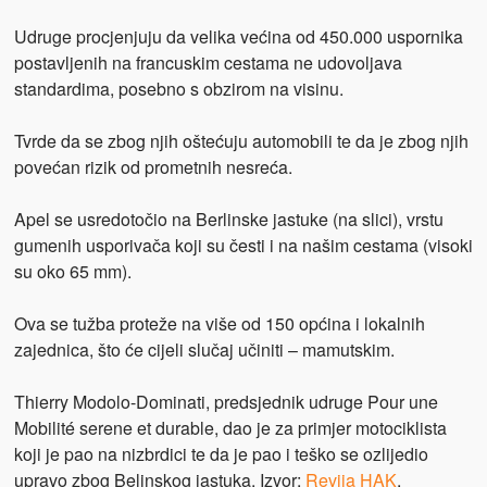
Udruge procjenjuju da velika većina od 450.000 uspornika
postavljenih na francuskim cestama ne udovoljava
standardima, posebno s obzirom na visinu.
Tvrde da se zbog njih oštećuju automobili te da je zbog njih
povećan rizik od prometnih nesreća.
Apel se usredotočio na Berlinske jastuke (na slici), vrstu
gumenih usporivača koji su česti i na našim cestama (visoki
su oko 65 mm).
Ova se tužba proteže na više od 150 općina i lokalnih
zajednica, što će cijeli slučaj učiniti – mamutskim.
Thierry Modolo-Dominati, predsjednik udruge Pour une
Mobilité serene et durable, dao je za primjer motociklista
koji je pao na nizbrdici te da je pao i teško se ozlijedio
upravo zbog Belinskog jastuka. Izvor:
Revija HAK
.