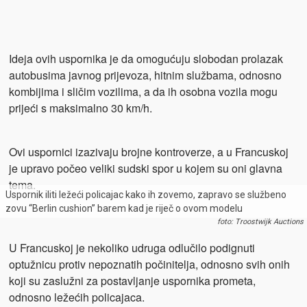
Ideja ovih uspornika je da omogućuju slobodan prolazak
autobusima javnog prijevoza, hitnim službama, odnosno
kombijima i sličim vozilima, a da ih osobna vozila mogu
prijeći s maksimalno 30 km/h.
Ovi uspornici izazivaju brojne kontroverze, a u Francuskoj
je upravo počeo veliki sudski spor u kojem su oni glavna
tema.
Uspornik iliti ležeći policajac kako ih zovemo, zapravo se službeno
zovu “Berlin cushion” barem kad je riječ o ovom modelu
foto: Troostwijk Auctions
U Francuskoj je nekoliko udruga odlučilo podignuti
optužnicu protiv nepoznatih počinitelja, odnosno svih onih
koji su zaslužni za postavljanje uspornika prometa,
odnosno ležećih policajaca.