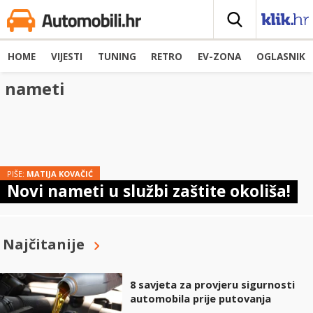
HOME
VIJESTI
TUNING
RETRO
EV-ZONA
OGLASNIK
nameti
PIŠE:
MATIJA KOVAČIĆ
Novi nameti u službi zaštite okoliša!
Najčitanije
8 savjeta za provjeru sigurnosti
automobila prije putovanja