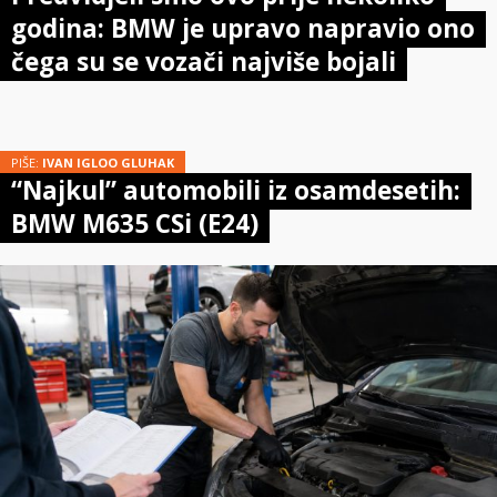
godina: BMW je upravo napravio ono
čega su se vozači najviše bojali
PIŠE:
IVAN IGLOO GLUHAK
“Najkul” automobili iz osamdesetih:
BMW M635 CSi (E24)