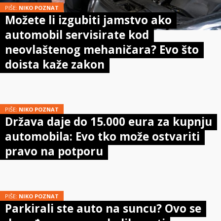
PIŠE:
NIKO POZNAT
Možete li izgubiti jamstvo ako
automobil servisirate kod
neovlaštenog mehaničara? Evo što
doista kaže zakon
PIŠE:
NIKO POZNAT
Država daje do 15.000 eura za kupnju
automobila: Evo tko može ostvariti
pravo na potporu
PIŠE:
NIKO POZNAT
Parkirali ste auto na suncu? Ovo se