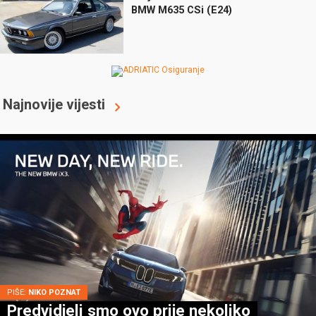
BMW M635 CSi (E24)
Najnovije vijesti
PIŠE:
NIKO POZNAT
Predvidjeli smo ovo prije nekoliko