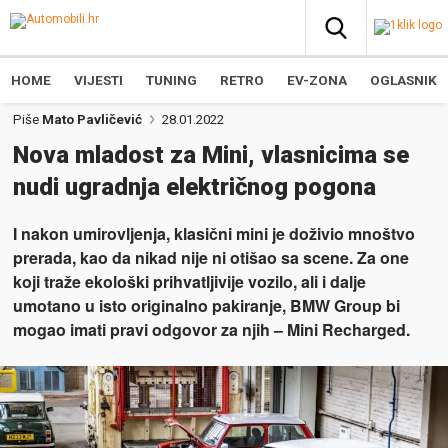
HOME
VIJESTI
TUNING
RETRO
EV-ZONA
OGLASNIK
Piše
Mato Pavličević
28.01.2022
Nova mladost za Mini, vlasnicima se
nudi ugradnja električnog pogona
I nakon umirovljenja, klasični mini je doživio mnoštvo
prerada, kao da nikad nije ni otišao sa scene. Za one
koji traže ekološki prihvatljivije vozilo, ali i dalje
umotano u isto originalno pakiranje, BMW Group bi
mogao imati pravi odgovor za njih – Mini Recharged.