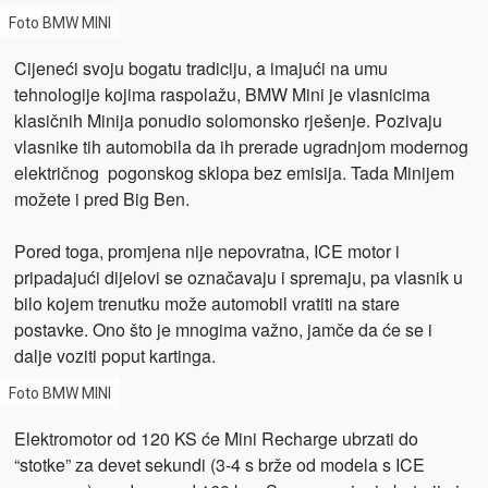
Foto BMW MINI
Cijeneći svoju bogatu tradiciju, a imajući na umu
tehnologije kojima raspolažu, BMW Mini je vlasnicima
klasičnih Minija ponudio solomonsko rješenje. Pozivaju
vlasnike tih automobila da ih prerade ugradnjom modernog
električnog pogonskog sklopa bez emisija. Tada Minijem
možete i pred Big Ben.
Pored toga, promjena nije nepovratna, ICE motor i
pripadajući dijelovi se označavaju i spremaju, pa vlasnik u
bilo kojem trenutku može automobil vratiti na stare
postavke. Ono što je mnogima važno, jamče da će se i
dalje voziti poput kartinga.
Foto BMW MINI
Elektromotor od 120 KS će Mini Recharge ubrzati do
“stotke” za devet sekundi (3-4 s brže od modela s ICE