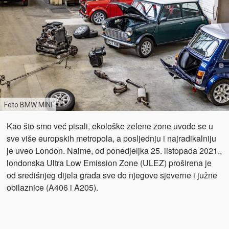
Foto BMW MINI
Kao što smo već pisali, ekološke zelene zone uvode se u
sve više europskih metropola, a posljednju i najradikalniju
je uveo London. Naime, od ponedjeljka 25. listopada 2021.,
londonska Ultra Low Emission Zone (ULEZ) proširena je
od središnjeg dijela grada sve do njegove sjeverne i južne
obilaznice (A406 i A205).