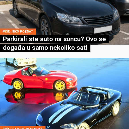
PIŠE:
NIKO POZNAT
Parkirali ste auto na suncu? Ovo se
događa u samo nekoliko sati