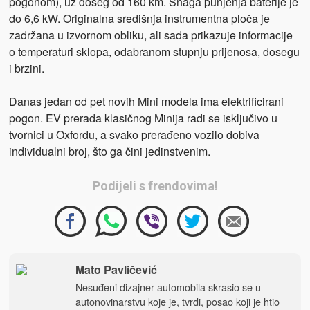
pogonom), uz doseg od 160 km. Snaga punjenja baterije je
do 6,6 kW. Originalna središnja instrumentna ploča je
zadržana u izvornom obliku, ali sada prikazuje informacije
o temperaturi sklopa, odabranom stupnju prijenosa, dosegu
i brzini.
Danas jedan od pet novih Mini modela ima elektrificirani
pogon. EV prerada klasičnog Minija radi se isključivo u
tvornici u Oxfordu, a svako prerađeno vozilo dobiva
individualni broj, što ga čini jedinstvenim.
Podijeli s frendovima!
Mato Pavličević
Nesuđeni dizajner automobila skrasio se u
autonovinarstvu koje je, tvrdi, posao koji je htio