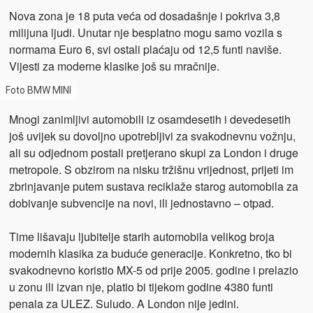
Nova zona je 18 puta veća od dosadašnje i pokriva 3,8
milijuna ljudi. Unutar nje besplatno mogu samo vozila s
normama Euro 6, svi ostali plaćaju od 12,5 funti naviše.
Vijesti za moderne klasike još su mračnije.
Foto BMW MINI
Mnogi zanimljivi automobili iz osamdesetih i devedesetih
još uvijek su dovoljno upotrebljivi za svakodnevnu vožnju,
ali su odjednom postali pretjerano skupi za London i druge
metropole. S obzirom na nisku tržišnu vrijednost, prijeti im
zbrinjavanje putem sustava reciklaže starog automobila za
dobivanje subvencije na novi, ili jednostavno – otpad.
Time lišavaju ljubitelje starih automobila velikog broja
modernih klasika za buduće generacije. Konkretno, tko bi
svakodnevno koristio MX-5 od prije 2005. godine i prelazio
u zonu ili izvan nje, platio bi tijekom godine 4380 funti
penala za ULEZ. Suludo. A London nije jedini.