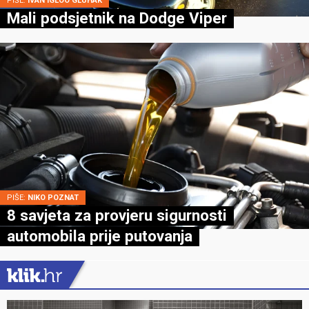
PIŠE:
IVAN IGLOO GLUHAK
Mali podsjetnik na Dodge Viper
PIŠE:
NIKO POZNAT
8 savjeta za provjeru sigurnosti
automobila prije putovanja