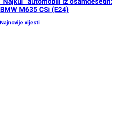
“Najkul” automobili iz osamdesetih:
BMW M635 CSi (E24)
Najnovije vijesti