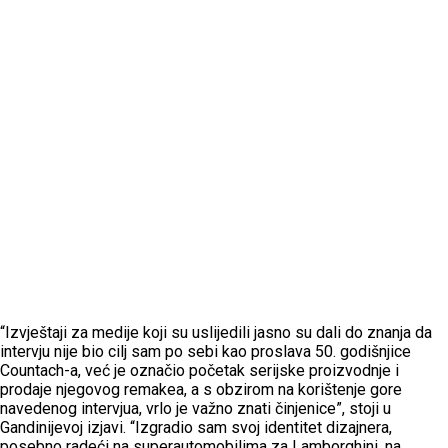
“Izvještaji za medije koji su uslijedili jasno su dali do znanja da
intervju nije bio cilj sam po sebi kao proslava 50. godišnjice
Countach-a, već je označio početak serijske proizvodnje i
prodaje njegovog remakea, a s obzirom na korištenje gore
navedenog intervjua, vrlo je važno znati činjenice”, stoji u
Gandinijevoj izjavi. “Izgradio sam svoj identitet dizajnera,
posebno radeći na superautomobilima za Lamborghini, na