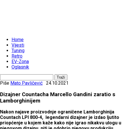
Home
Vijesti
Tuning
Retro
EV-Zona
Oglasnik
Piše
Mato Pavličević
24.10.2021
Dizajner Countacha Marcello Gandini zaratio s
Lamborghinijem
Nakon najave proizvodnje ograničene Lamborghinija
Countach LPI 800-4, legendarni dizajner je izdao ljutito
priopćenje u kojem kaže kako nije igrao nikakvu ulogu u
njegovom dizajnu, niti je odobrio njegovu produkciju.