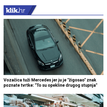
Vozačica tuži Mercedes jer ju je "žigosao" znak
poznate tvrtke: "To su opekline drugog stupnja"