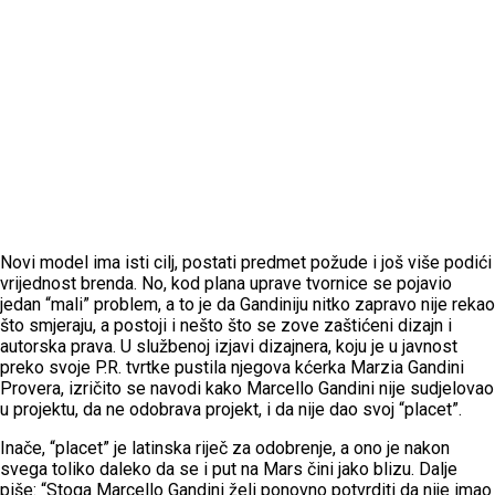
Novi model ima isti cilj, postati predmet požude i još više podići
vrijednost brenda. No, kod plana uprave tvornice se pojavio
jedan “mali” problem, a to je da Gandiniju nitko zapravo nije rekao
što smjeraju, a postoji i nešto što se zove zaštićeni dizajn i
autorska prava. U službenoj izjavi dizajnera, koju je u javnost
preko svoje P.R. tvrtke pustila njegova kćerka Marzia Gandini
Provera, izričito se navodi kako Marcello Gandini nije sudjelovao
u projektu, da ne odobrava projekt, i da nije dao svoj “placet”.
Inače, “placet” je latinska riječ za odobrenje, a ono je nakon
svega toliko daleko da se i put na Mars čini jako blizu. Dalje
piše: “Stoga Marcello Gandini želi ponovno potvrditi da nije imao