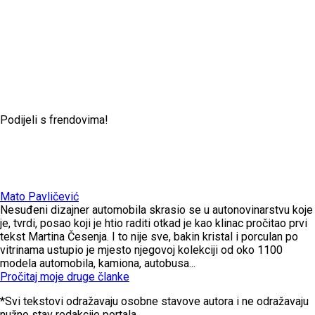
Podijeli s frendovima!
Mato Pavličević
Nesuđeni dizajner automobila skrasio se u autonovinarstvu koje
je, tvrdi, posao koji je htio raditi otkad je kao klinac pročitao prvi
tekst Martina Česenja. I to nije sve, bakin kristal i porculan po
vitrinama ustupio je mjesto njegovoj kolekciji od oko 1100
modela automobila, kamiona, autobusa...
Pročitaj moje druge članke
*Svi tekstovi odražavaju osobne stavove autora i ne odražavaju
nužno stav redakcije portala.