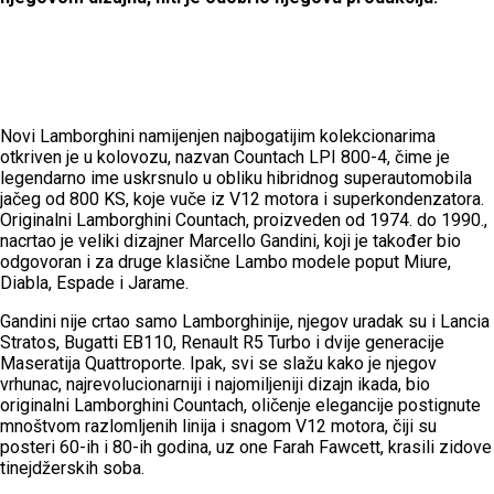
Novi Lamborghini namijenjen najbogatijim kolekcionarima
otkriven je u kolovozu, nazvan Countach LPI 800-4, čime je
legendarno ime uskrsnulo u obliku hibridnog superautomobila
jačeg od 800 KS, koje vuče iz V12 motora i superkondenzatora.
Originalni Lamborghini Countach, proizveden od 1974. do 1990.,
nacrtao je veliki dizajner Marcello Gandini, koji je također bio
odgovoran i za druge klasične Lambo modele poput Miure,
Diabla, Espade i Jarame.
Gandini nije crtao samo Lamborghinije, njegov uradak su i Lancia
Stratos, Bugatti EB110, Renault R5 Turbo i dvije generacije
Maseratija Quattroporte. Ipak, svi se slažu kako je njegov
vrhunac, najrevolucionarniji i najomiljeniji dizajn ikada, bio
originalni Lamborghini Countach, oličenje elegancije postignute
mnoštvom razlomljenih linija i snagom V12 motora, čiji su
posteri 60-ih i 80-ih godina, uz one Farah Fawcett, krasili zidove
tinejdžerskih soba.