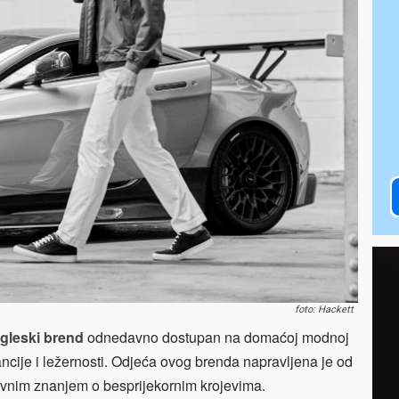
foto: Hackett
ngleski brend
odnedavno dostupan na domaćoj modnoj
gancije i ležernosti. Odjeća ovog brenda napravljena je od
sivnim znanjem o besprijekornim krojevima.