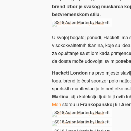
brend izbor je svakog muškarca koji
bezvremenskom stilu.
SS18 Aston Martin by Hackett
U svojoj bogatoj ponudi, Hackett ima 
visokokvalitetnih tkanina, koje su idea
za opuštanje sa stilom kada primjerice 
da doista može udovoljiti svim potr
Hackett London
na prvo mjesto stavl
toga, brend je čest sponzor polo natje
sportskih manifestacija te nerijetko 
Martina
, čiju kolekciju ljubitelji ovi
Men
storeu u
Frankopanskoj 6
i
Aren
SS18 Aston Martin by Hackett
SS18 Aston Martin by Hackett