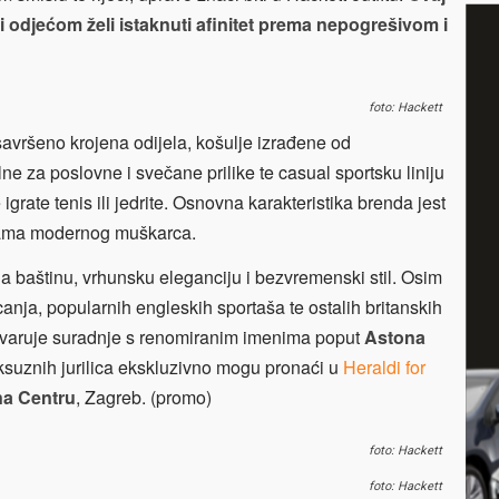
 odjećom želi istaknuti afinitet prema nepogrešivom i
foto: Hackett
savršeno krojena odijela, košulje izrađene od
lne za poslovne i svečane prilike te casual sportsku liniju
igrate tenis ili jedrite. Osnovna karakteristika brenda jest
ebama modernog muškarca.
ja baštinu, vrhunsku eleganciju i bezvremenski stil. Osim
canja, popularnih engleskih sportaša te ostalih britanskih
ostvaruje suradnje s renomiranim imenima poput
Astona
h luksuznih jurilica ekskluzivno mogu pronaći u
Heraldi for
a Centru
, Zagreb. (promo)
foto: Hackett
foto: Hackett