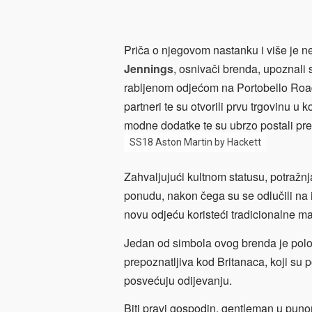
Priča o njegovom nastanku i više je n
Jennings
, osnivači brenda, upoznali
rabljenom odjećom na Portobello Roadu 
partneri te su otvorili prvu trgovinu u 
modne dodatke te su ubrzo postali pre
SS18 Aston Martin by Hackett
Zahvaljujući kultnom statusu, potražn
ponudu, nakon čega su se odlučili na 
novu odjeću koristeći tradicionalne ma
Jedan od simbola ovog brenda je polo
prepoznatljiva kod Britanaca, koji su p
posvećuju odijevanju.
Biti pravi gospodin, gentleman u punom 