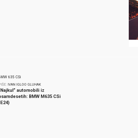
PIŠE:
IVAN IGLOO GLUHAK
“Najkul” automobili iz
osamdesetih: BMW M635 CSi
(E24)