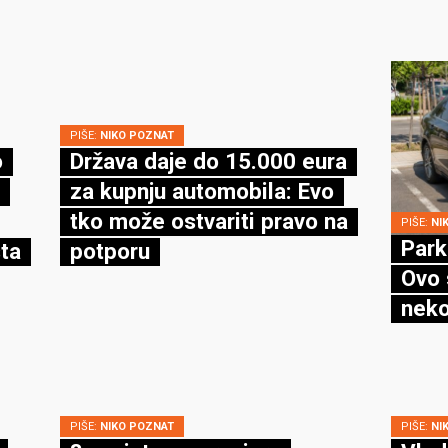
PIŠE:
NIKO POZNAT
o
Država daje do 15.000 eura
za kupnju automobila: Evo
tko može ostvariti pravo na
PIŠE:
NI
Park
ta
potporu
Ovo 
neko
PIŠE:
NIKO POZNAT
PIŠE:
NI