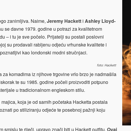
ego zanimljiva. Naime,
Jeremy Hackett
i
Ashley Lloyd-
 su se davne 1979. godine u potrazi za kvalitetnom
– i tu je sve počelo. Prijatelji su postali poslovni
kojoj su prodavali rabljenu odjeću vrhunske kvalitete i
poznatljivi kao londonski modni stručnjaci.
foto: Hackett
ja za komadima iz njihove trgovine vrlo brzo je nadmašila
iskorak te su 1985. godine počeli proizvoditi potpuno
terijale u tradicionalnom engleskom stilu.
 majica, koja je od samih početaka Hacketta postala
oznati po stiliziranju odjeće te posebnoj pažnji koju
smislu te riječi, upravo znači biti u Hackett outfitu.
Ovaj