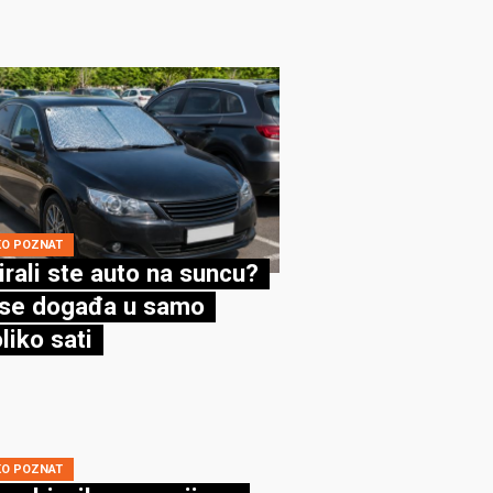
KO POZNAT
irali ste auto na suncu?
se događa u samo
liko sati
KO POZNAT