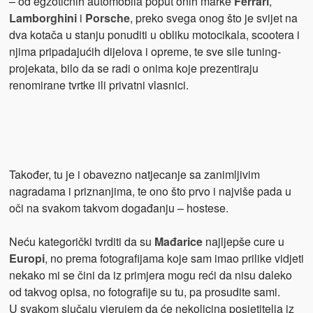
– od egzotičnih automobila poput onih marke
Ferrari
,
Lamborghini
i
Porsche
, preko svega onog što je svijet na
dva kotača u stanju ponuditi u obliku motocikala, scootera i
njima
pripadajućih dijelova i opreme, te sve sile tuning-
projekata, bilo da se radi o onima koje prezentiraju
renomirane tvrtke ili privatni vlasnici.
Također, tu je i obavezno natjecanje sa zanimljivim
nagradama i priznanjima, te ono što prvo i najviše pada u
oči na svakom takvom događanju – hostese.
Neću kategorički tvrditi da su
Mađarice
najljepše cure u
Europi
, no prema fotografijama koje sam imao prilike vidjeti
nekako mi se čini da iz
primjera mogu reći da nisu daleko
od takvog opisa, no fotografije su tu, pa prosudite sami.
U svakom slučaju vjerujem da će nekolicina posjetitelja iz