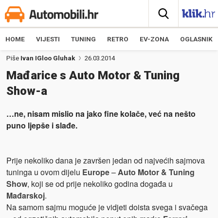
HOME
VIJESTI
TUNING
RETRO
EV-ZONA
OGLASNIK
Piše
Ivan IGloo Gluhak
26.03.2014
Mađarice s Auto Motor & Tuning
Show-a
…ne, nisam mislio na jako fine kolače, već na nešto
puno ljepše i slađe.
Prije nekoliko dana je završen jedan od najvećih sajmova
tuninga u ovom dijelu
Europe
–
Auto Motor & Tuning
Show
, koji se od prije nekoliko godina događa u
Mađarskoj
.
Na samom sajmu moguće je vidjeti doista svega i svačega