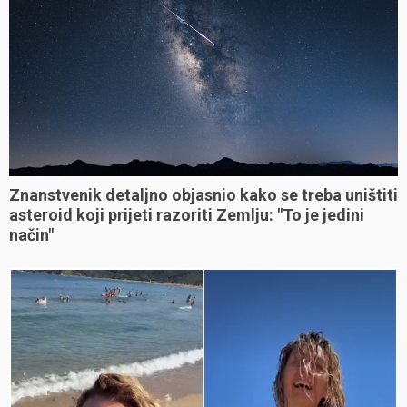
Znanstvenik detaljno objasnio kako se treba uništiti
asteroid koji prijeti razoriti Zemlju: "To je jedini
način"