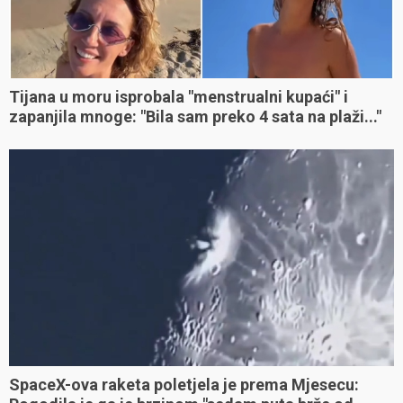
Tijana u moru isprobala "menstrualni kupaći" i
zapanjila mnoge: "Bila sam preko 4 sata na plaži..."
SpaceX-ova raketa poletjela je prema Mjesecu: