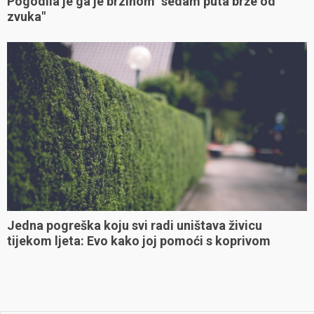
Pogodila je ga je brzinom "sedam puta brže od
zvuka"
Jedna pogreška koju svi radi uništava živicu
tijekom ljeta: Evo kako joj pomoći s koprivom