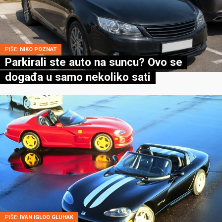
PIŠE:
NIKO POZNAT
Parkirali ste auto na suncu? Ovo se
događa u samo nekoliko sati
PIŠE:
IVAN IGLOO GLUHAK