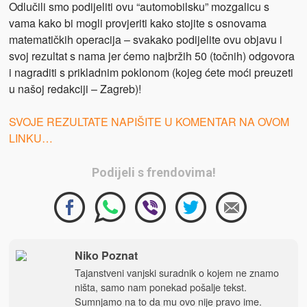
Odlučili smo podijeliti ovu “automobilsku” mozgalicu s
vama kako bi mogli provjeriti kako stojite s osnovama
matematičkih operacija – svakako podijelite ovu objavu i
svoj rezultat s nama jer ćemo najbržih 50 (točnih) odgovora
i nagraditi s prikladnim poklonom (kojeg ćete moći preuzeti
u našoj redakciji – Zagreb)!
SVOJE REZULTATE NAPIŠITE U KOMENTAR NA OVOM
LINKU…
Podijeli s frendovima!
Niko Poznat
Tajanstveni vanjski suradnik o kojem ne znamo
ništa, samo nam ponekad pošalje tekst.
Sumnjamo na to da mu ovo nije pravo ime.