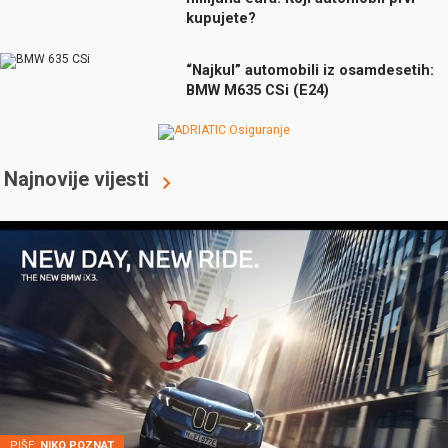
kupujete?
“Najkul” automobili iz osamdesetih:
BMW M635 CSi (E24)
Najnovije vijesti
PIŠE:
NIKO POZNAT