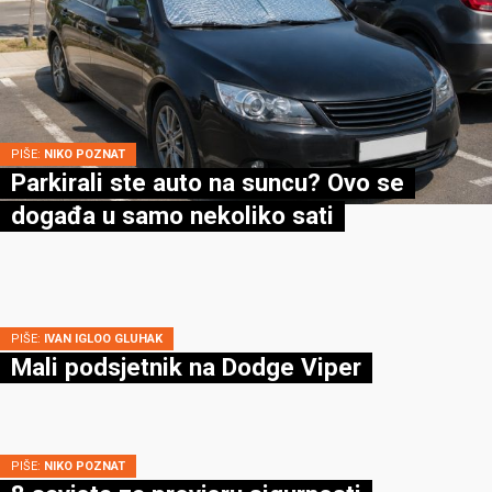
PIŠE:
NIKO POZNAT
Parkirali ste auto na suncu? Ovo se
događa u samo nekoliko sati
PIŠE:
IVAN IGLOO GLUHAK
Mali podsjetnik na Dodge Viper
PIŠE:
NIKO POZNAT