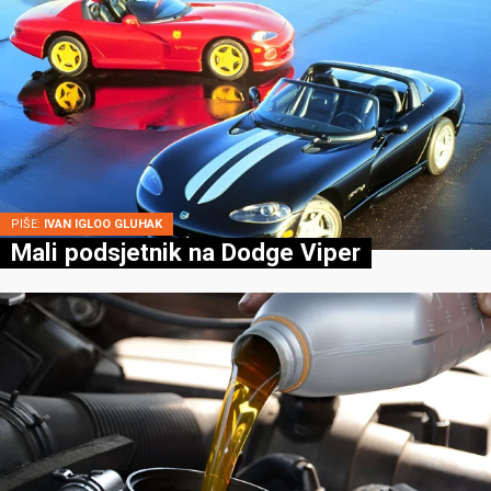
PIŠE:
IVAN IGLOO GLUHAK
Mali podsjetnik na Dodge Viper