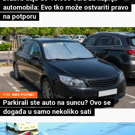
automobila: Evo tko može ostvariti pravo
na potporu
PIŠE:
NIKO POZNAT
Parkirali ste auto na suncu? Ovo se
događa u samo nekoliko sati