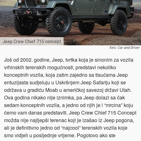
Jeep Crew Chief 715 concept
foto: Car and Driver
Još od 2002. godine, Jeep, tvrtka koja je sinonim za vozila
vrhinskih terenskih mogućnosti, predstavi nekoliko
konceptnih vozila, koja zatim zajedno sa tisućama Jeep
entuzijasta sudjeluju u Uskršnjem Jeep Safariju koji se
održava u gradiću Moab u američkoj savezoj državi Utah.
Ova godina nikako nije iznimka, pa Jeep dolazi sa čak
sedam konceptnih vozila, a jedno od njih je i “mrcina” koju
ćemo vam danas predstaviti. Jeep Crew Chief 715 Concept
možda nije najljepši terenac koji je izašao iz Jeep pogona,
ali je definitivno jedno od “najcool” terenskih vozila koje
smo vidjeli u posljednje vrijeme. Pogotovo ako ste