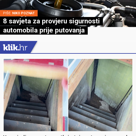
PIŠE:
NIKO POZNAT
8 savjeta za provjeru sigurnosti
automobila prije putovanja