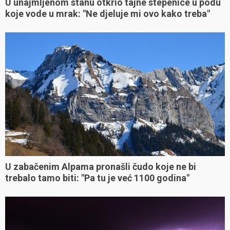
U unajmljenom stanu otkrio tajne stepenice u podu
koje vode u mrak: "Ne djeluje mi ovo kako treba"
U zabačenim Alpama pronašli čudo koje ne bi
trebalo tamo biti: "Pa tu je već 1100 godina"