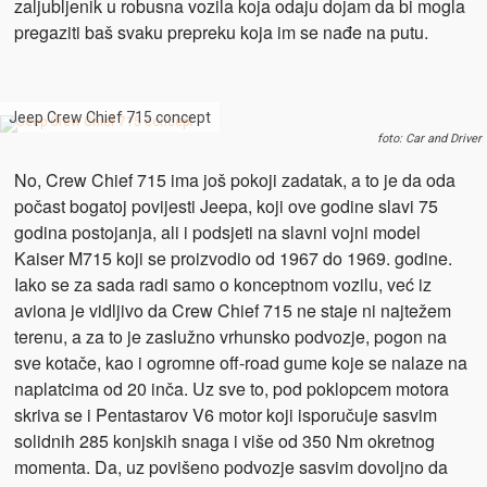
zaljubljenik u robusna vozila koja odaju dojam da bi mogla
pregaziti baš svaku prepreku koja im se nađe na putu.
Jeep Crew Chief 715 concept
foto: Car and Driver
No, Crew Chief 715 ima još pokoji zadatak, a to je da oda
počast bogatoj povijesti Jeepa, koji ove godine slavi 75
godina postojanja, ali i podsjeti na slavni vojni model
Kaiser M715 koji se proizvodio od 1967 do 1969. godine.
Iako se za sada radi samo o konceptnom vozilu, već iz
aviona je vidljivo da Crew Chief 715 ne staje ni najtežem
terenu, a za to je zaslužno vrhunsko podvozje, pogon na
sve kotače, kao i ogromne off-road gume koje se nalaze na
naplatcima od 20 inča. Uz sve to, pod poklopcem motora
skriva se i Pentastarov V6 motor koji isporučuje sasvim
solidnih 285 konjskih snaga i više od 350 Nm okretnog
momenta. Da, uz povišeno podvozje sasvim dovoljno da