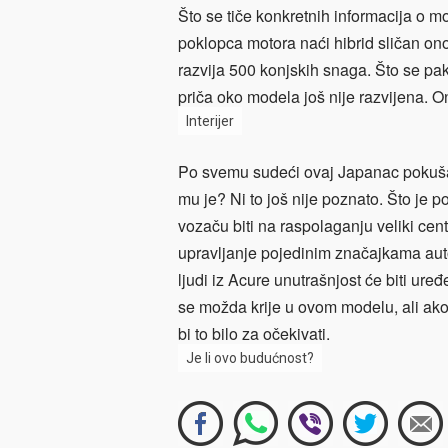
Što se tiče konkretnih informacija o m
poklopca motora naći hibrid sličan o
razvija 500 konjskih snaga. Što se pak
priča oko modela još nije razvijena. On
Interijer
Po svemu sudeći ovaj Japanac pokušav
mu je? Ni to još nije poznato. Što je 
vozaču biti na raspolaganju veliki centr
upravljanje pojedinim značajkama aut
ljudi iz Acure unutrašnjost će biti ur
se možda krije u ovom modelu, ali ako j
bi to bilo za očekivati.
Je li ovo budućnost?