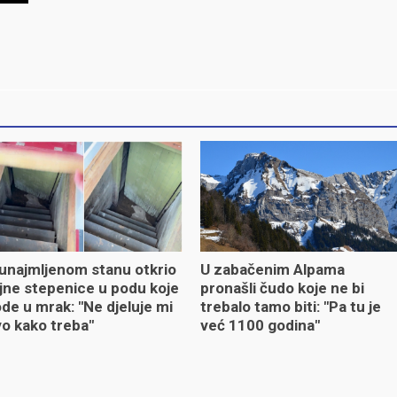
unajmljenom stanu otkrio
U zabačenim Alpama
jne stepenice u podu koje
pronašli čudo koje ne bi
de u mrak: "Ne djeluje mi
trebalo tamo biti: "Pa tu je
o kako treba"
već 1100 godina"