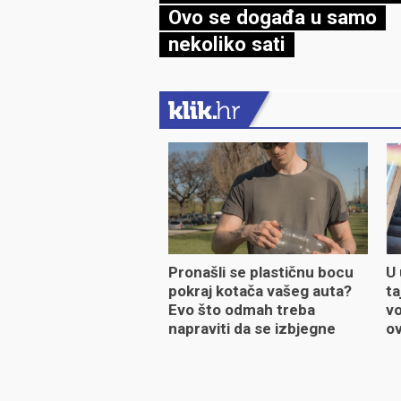
Ovo se događa u samo
nekoliko sati
Pronašli se plastičnu bocu
U 
pokraj kotača vašeg auta?
ta
Evo što odmah treba
vo
napraviti da se izbjegne
ov
neugodnost