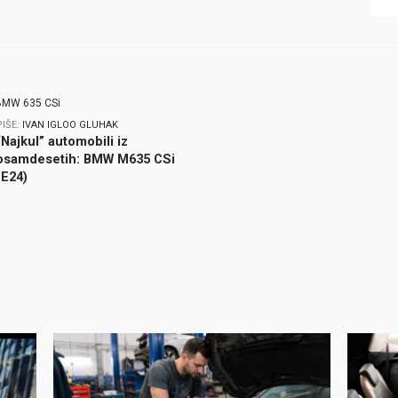
PIŠE:
IVAN IGLOO GLUHAK
“Najkul” automobili iz
osamdesetih: BMW M635 CSi
(E24)