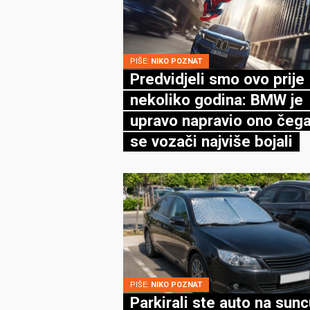
PIŠE:
NIKO POZNAT
Predvidjeli smo ovo prije
nekoliko godina: BMW je
upravo napravio ono čega
se vozači najviše bojali
PIŠE:
NIKO POZNAT
Parkirali ste auto na sun