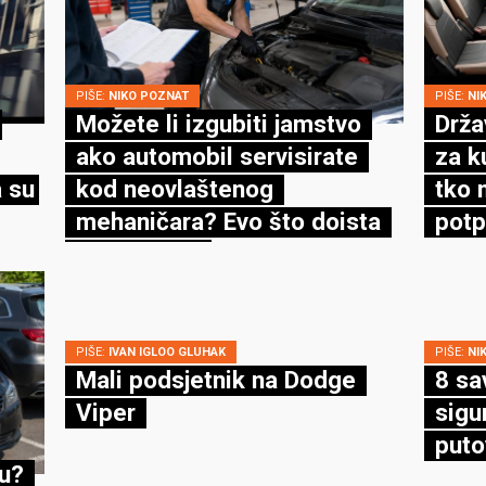
PIŠE:
NIKO POZNAT
PIŠE:
NI
Možete li izgubiti jamstvo
Drža
ako automobil servisirate
za k
 su
kod neovlaštenog
tko 
mehaničara? Evo što doista
potp
kaže zakon
PIŠE:
IVAN IGLOO GLUHAK
PIŠE:
NI
Mali podsjetnik na Dodge
8 sa
Viper
sigu
puto
cu?