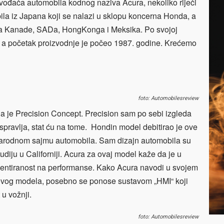
zvođača automobila kodnog naziva Acura, nekoliko riječi
la iz Japana koji se nalazi u sklopu koncerna Honda, a
ima Kanade, SADa, HongKonga i Meksika. Po svojoj
, a početak proizvodnje je počeo 1987. godine. Krećemo
foto: Automobilesreview
a je Precision Concept. Precision sam po sebi izgleda
pravlja, stat ću na tome. Hondin model debitirao je ove
rodnom sajmu automobila. Sam dizajn automobila su
udiju u Californiji. Acura za ovaj model kaže da je u
jentiranost na performanse. Kako Acura navodi u svojem
 ovog modela, posebno se ponose sustavom „HMI“ koji
u vožnji.
foto: Automobilesreview