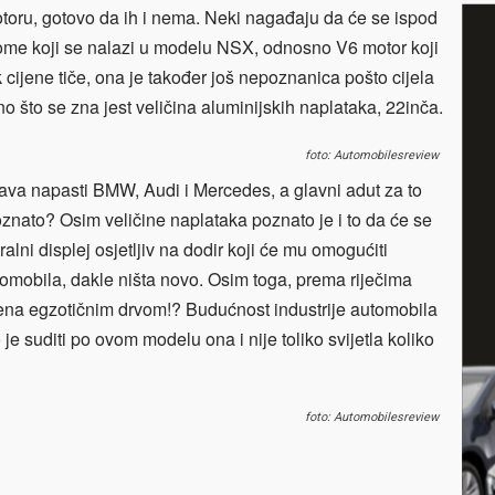
otoru, gotovo da ih i nema. Neki nagađaju da će se ispod
nome koji se nalazi u modelu NSX, odnosno V6 motor koji
 cijene tiče, ona je također još nepoznanica pošto cijela
o što se zna jest veličina aluminijskih naplataka, 22inča.
foto: Automobilesreview
a napasti BMW, Audi i Mercedes, a glavni adut za to
poznato? Osim veličine naplataka poznato je i to da će se
alni displej osjetljiv na dodir koji će mu omogućiti
omobila, dakle ništa novo. Osim toga, prema riječima
eđena egzotičnim drvom!? Budućnost industrije automobila
e suditi po ovom modelu ona i nije toliko svijetla koliko
foto: Automobilesreview