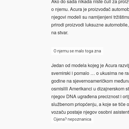
Ako do sada nikada niste čuli za proi
o njemu. Acura je proizvođač automobi
njegovi modeli su namijenjeni tržišt
prirodi proizvodi luksuzne automobile
na stvar.
O njemu se malo toga zna
Jedan od modela kojeg je Acura razvij
svemirski i pomalo … o ukusima ne ras
godine na sjevernoameričkom međuna
osmislili Amerikanci u dizajnerskom st
njegov DNA ugrađena preciznost i ori
službenom priopćenju, a koje se tiče
vozaču postaje njegov osobni asistent 
Cijena? nepoznanica