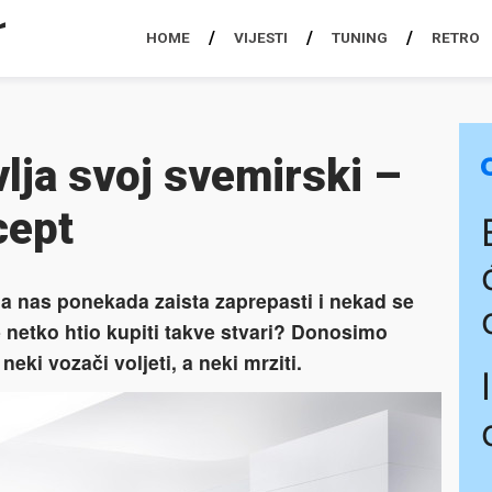
HOME
VIJESTI
TUNING
RETRO
lja svoj svemirski –
cept
a nas ponekada zaista zaprepasti i nekad se
e netko htio kupiti takve stvari? Donosimo
eki vozači voljeti, a neki mrziti.