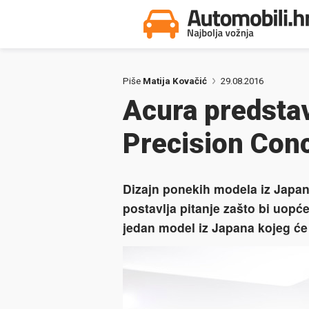
Piše
Matija Kovačić
29.08.2016
Acura predstav
Precision Con
Dizajn ponekih modela iz Japan
postavlja pitanje zašto bi uopć
jedan model iz Japana kojeg će n