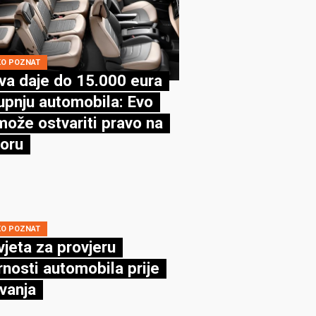
KO POZNAT
va daje do 15.000 eura
upnju automobila: Evo
može ostvariti pravo na
oru
KO POZNAT
vjeta za provjeru
rnosti automobila prije
vanja