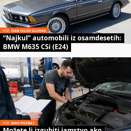
PIŠE:
IVAN IGLOO GLUHAK
“Najkul” automobili iz osamdesetih:
BMW M635 CSi (E24)
PIŠE:
NIKO POZNAT
Možete li izgubiti jamstvo ako