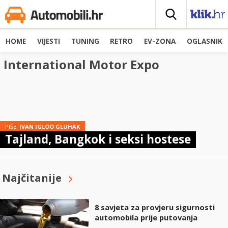
HOME
VIJESTI
TUNING
RETRO
EV-ZONA
OGLASNIK
International Motor Expo
PIŠE:
IVAN IGLOO GLUHAK
Tajland, Bangkok i seksi hostese
Najčitanije
8 savjeta za provjeru sigurnosti
automobila prije putovanja