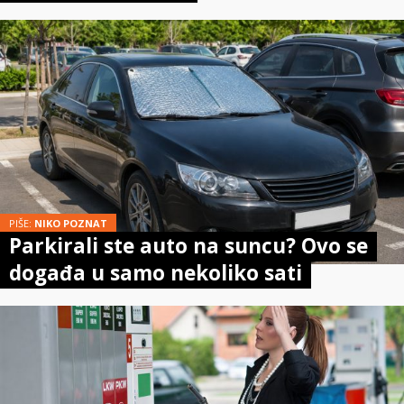
PIŠE:
NIKO POZNAT
Parkirali ste auto na suncu? Ovo se
događa u samo nekoliko sati