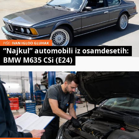
PIŠE:
IVAN IGLOO GLUHAK
“Najkul” automobili iz osamdesetih:
BMW M635 CSi (E24)