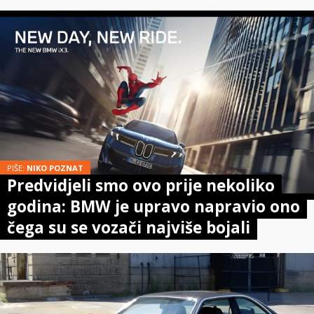
PIŠE:
NIKO POZNAT
Predvidjeli smo ovo prije nekoliko
godina: BMW je upravo napravio ono
čega su se vozači najviše bojali