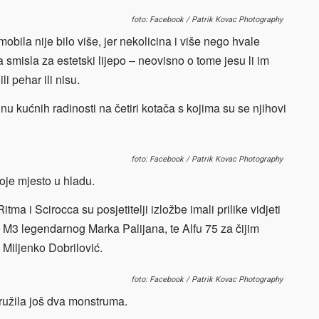
foto: Facebook / Patrik Kovac Photography
mobila nije bilo više, jer nekolicina i više nego hvale
ima smisla za estetski lijepo – neovisno o tome jesu li im
li pehar ili nisu.
cinu kućnih radinosti na četiri kotača s kojima su se njihovi
foto: Facebook / Patrik Kovac Photography
voje mjesto u hladu.
ma i Scirocca su posjetitelji izložbe imali prilike vidjeti
MW M3 legendarnog Marka Palijana, te Alfu 75 za čijim
Miljenko Dobrilović.
foto: Facebook / Patrik Kovac Photography
družila još dva monstruma.