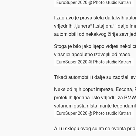
EuroSuper 2020 @ Photo studio Katran
I zapravo je prava šteta da takvih auto
vrijednih „tjunera“ i „stajlera“ i dalje 
autom obili od nekakvog žirija zavrijedi
Stoga je bilo jako lijepo vidjeti nekoli
vlasnici apsolutno izdvojili od mase.
EuroSuper 2020 @ Photo studio Katran
Trkaći automobili i dalje su zadržali s
Neke od njih poput Impreze, Escorta, Rit
proteklih tjedana. Isto vrijedi i za B
volanom gušta ništa manje legendarni 
EuroSuper 2020 @ Photo studio Katran
Ali u sklopu ovog su im se eventa pri