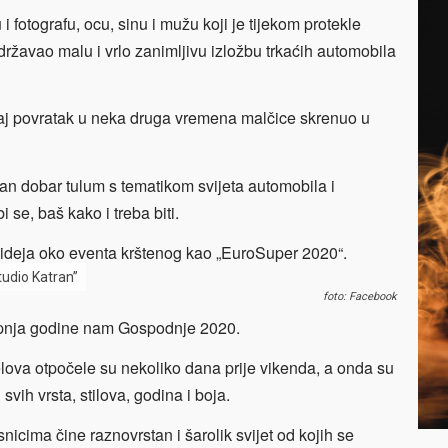
 i fotografu, ocu, sinu i mužu koji je tijekom protekle
ržavao malu i vrlo zanimljivu izložbu trkaćih automobila
no taj povratak u neka druga vremena malčice skrenuo u
dan dobar tulum s tematikom svijeta automobila i
 se, baš kako i treba biti.
ideja oko eventa krštenog kao „EuroSuper 2020“.
tudio Katran”
foto: Facebook
 lipnja godine nam Gospodnje 2020.
jelova otpočele su nekoliko dana prije vikenda, a onda su
 svih vrsta, stilova, godina i boja.
nicima čine raznovrstan i šarolik svijet od kojih se