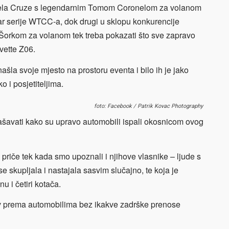
dela Cruze s legendarnim Tomom Coronelom za volanom
ar serije WTCC-a, dok drugi u sklopu konkurencije
Šorkom za volanom tek treba pokazati što sve zapravo
vette Z06.
la svoje mjesto na prostoru eventa i bilo ih je jako
o i posjetiteljima.
foto: Facebook / Patrik Kovac Photography
šavati kako su upravo automobili ispali okosnicom ovog
vo priče tek kada smo upoznali i njihove vlasnike – ljude s
se skupljala i nastajala sasvim slučajno, te koja je
u i četiri kotača.
bav prema automobilima bez ikakve zadrške prenose