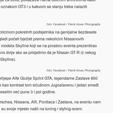
s oznakom GT3 i u kakvom se stanju treba nalaziti
foto: Facebook / Patrik Kovac Photography
kolicinom pokretnih podsjetnika na genijalne šezdesete
ledi počeli bježati prema nekolicini Nissanovih
g modela Skyline koji se na prostoru eventa prezentirao
sno dvije ako se prisjetimo da je Nissan GT-R iz nekog
Skyline).
foto: Facebook / Patrik Kovac Photography
relijepe Alfe Giulije Sprint GTA, legendarne Zastave 850
, te kao kontrast tom sićušnom Jugoslavenu i jedan smeđi
eselim već pune 3 i pol godine.
orschea, Nissana, Alfi, Pontiaca i Zastava, na eventu nam
 su svoje mjesto našli na tuning i styling-sceni.