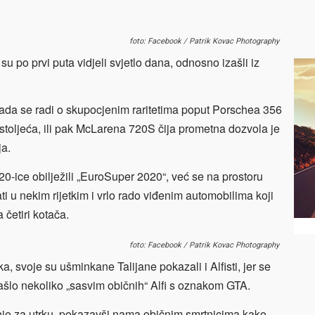
foto: Facebook / Patrik Kovac Photography
 su po prvi puta vidjeli svjetlo dana, odnosno izašli iz
 kada se radi o skupocjenim raritetima poput Porschea 356
stoljeća, ili pak McLarena 720S čija prometna dozvola je
ja.
720-ice obilježili „EuroSuper 2020“, već se na prostoru
ti u nekim rijetkim i vrlo rado viđenim automobilima koji
četiri kotača.
foto: Facebook / Patrik Kovac Photography
ka, svoje su ušminkane Talijane pokazali i Alfisti, jer se
ašlo nekoliko „sasvim običnih“ Alfi s oznakom GTA.
nje za utrku, pokazavši nama običnim smrtnicima kako