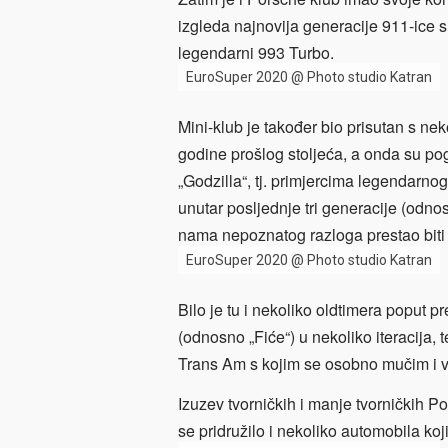
izgleda najnovija generacije 911-ice 
legendarni 993 Turbo.
EuroSuper 2020 @ Photo studio Katran
Mini-klub je također bio prisutan s ne
godine prošlog stoljeća, a onda su pog
„Godzilla“, tj. primjercima legendarno
unutar posljednje tri generacije (odno
nama nepoznatog razloga prestao biti 
EuroSuper 2020 @ Photo studio Katran
Bilo je tu i nekoliko oldtimera poput p
(odnosno „Fiće“) u nekoliko iteracija
Trans Am s kojim se osobno mučim i v
Izuzev tvorničkih i manje tvorničkih P
se pridružilo i nekoliko automobila koji