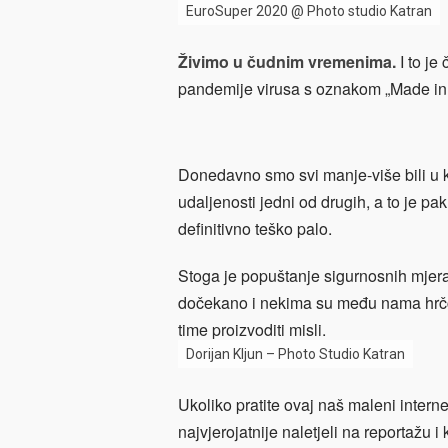
EuroSuper 2020 @ Photo studio Katran
Živimo u čudnim vremenima.
I to je
pandemije virusa s oznakom „Made in C
Donedavno smo svi manje-više bili u ka
udaljenosti jedni od drugih, a to je p
definitivno teško palo.
Stoga je popuštanje sigurnosnih mjera
dočekano i nekima su među nama hrčci
time proizvoditi misli.
Dorijan Kljun – Photo Studio Katran
Ukoliko pratite ovaj naš maleni intern
najvjerojatnije naletjeli na reportažu i 