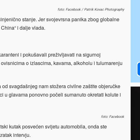
foto: Facebook / Patrik Kovac Photography
 činjenično stanje. Jer svojevrsna panika zbog globalne
hina“ i dalje vlada.
ranteni i pokušavali preživljavati na sigurnoj
ak ovisnicima o izlascima, kavama, alkoholu i tulumarenju
 od svagdašnjeg nam stožera civilne zaštite objeručke
 u glavama ponovno počeli sumanuto okretati kolute i
foto: Facebook
etski kutak posvećen svijetu automobila, onda ste
kratak intervju.