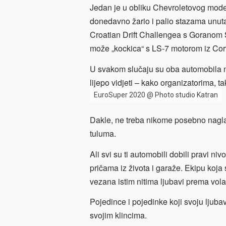
Jedan je u obliku Chevroletovog mo
donedavno žario i palio stazama unut
Croatian Drift Challengea s Goranom 
može „kockica“ s LS-7 motorom iz Cor
U svakom slučaju su oba automobila naš
lijepo vidjeti – kako organizatorima, tak
EuroSuper 2020 @ Photo studio Katran
Dakle, ne treba nikome posebno nagla
tuluma.
Ali svi su ti automobili dobili pravi ni
pričama iz života i garaže. Ekipu koja 
vezana istim nitima ljubavi prema volan
Pojedince i pojedinke koji svoju lju
svojim klincima.