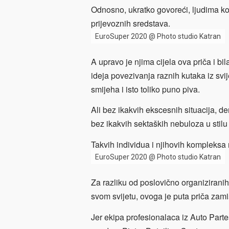
Odnosno, ukratko govoreći, ljudima ko
prijevoznih sredstava.
EuroSuper 2020 @ Photo studio Katran
A upravo je njima cijela ova priča i bil
ideja povezivanja raznih kutaka iz svi
smijeha i isto toliko puno piva.
Ali bez ikakvih ekscesnih situacija, d
bez ikakvih sektaških nebuloza u stilu
Takvih individua i njihovih kompleksa 
EuroSuper 2020 @ Photo studio Katran
Za razliku od poslovično organiziranih
svom svijetu, ovoga je puta priča zam
Jer ekipa profesionalaca iz Auto Part