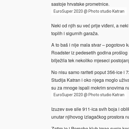
sastoje hrvatske prometnice.
EuroSuper 2020 @ Photo studio Katran
Neki od njih su već prije viđeni, a neki
toplih i sigurnih garaža.
A to baš i nije mala stvar – pogotovo
Roadster iz pedesetih godina prošlog 
bilježila tek nekoliko mjeseci postojan
No nisu samo rariteti poput 356-ice i 
Studija Katran i oko njega moglo uživa
su za mnoge ispali mokrim snovima na 
EuroSuper 2020 @ Photo studio Katran
Izuzev sve sile 911-ica svih boja i obli
unutar njihovog izlagačkog prostora n
Zatim je i Porsche klub imao svoje ko