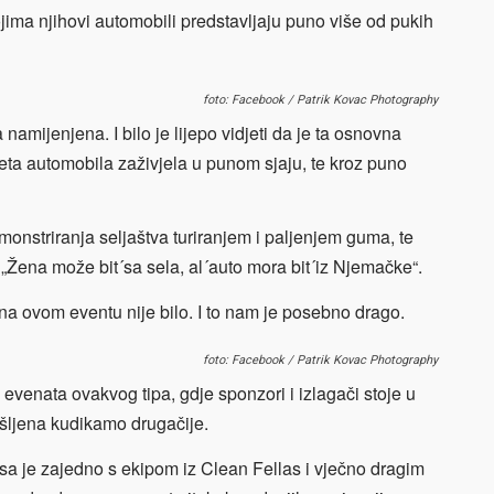
jima njihovi automobili predstavljaju puno više od pukih
foto: Facebook / Patrik Kovac Photography
a namijenjena. I bilo je lijepo vidjeti da je ta osnovna
jeta automobila zaživjela u punom sjaju, te kroz puno
emonstriranja seljaštva turiranjem i paljenjem guma, te
 „Žena može bit´sa sela, al´auto mora bit´iz Njemačke“.
na ovom eventu nije bilo. I to nam je posebno drago.
foto: Facebook / Patrik Kovac Photography
 evenata ovakvog tipa, gdje sponzori i izlagači stoje u
išljena kudikamo drugačije.
esa je zajedno s ekipom iz Clean Fellas i vječno dragim