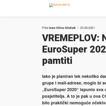
Piše
Ivan IGloo Gluhak
23.05.2021
VREMEPLOV: Na
EuroSuper 2020
pamtiti
Iako je planiran tek nekoliko 
grupe i mail-adrese, moglo bi 
„EuroSuper 2020“ ispunio sva o
posjetitelja. A to je pak u ov
bilo praktički nemoguće očekiva