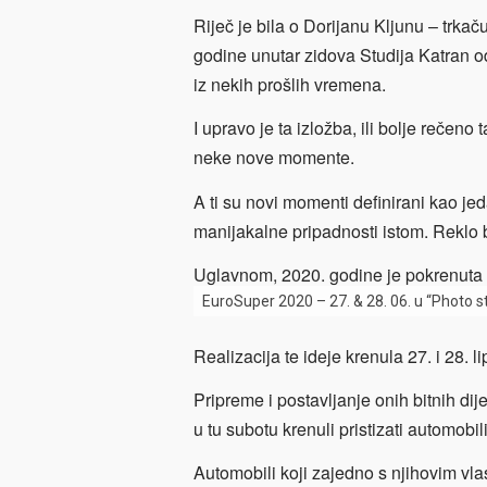
Riječ je bila o Dorijanu Kljunu – trkaču
godine unutar zidova Studija Katran od
iz nekih prošlih vremena.
I upravo je ta izložba, ili bolje reče
neke nove momente.
A ti su novi momenti definirani kao je
manijakalne pripadnosti istom. Reklo bi
Uglavnom, 2020. godine je pokrenuta 
EuroSuper 2020 – 27. & 28. 06. u “Photo s
Realizacija te ideje krenula 27. i 28.
Pripreme i postavljanje onih bitnih di
u tu subotu krenuli pristizati automobili
Automobili koji zajedno s njihovim vlas