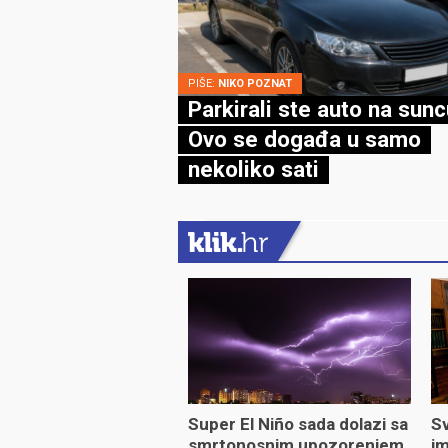
PIŠE:
NIKO POZNAT
Parkirali ste auto na sun
Ovo se događa u samo
nekoliko sati
Super El Niño sada dolazi sa
Sv
smrtonosnim upozorenjem
im