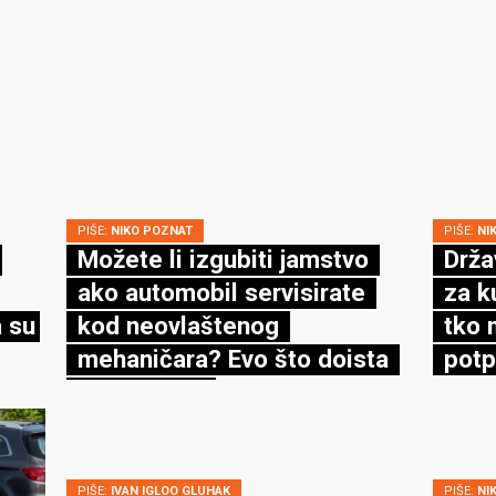
PIŠE:
NIKO POZNAT
PIŠE:
NI
Možete li izgubiti jamstvo
Drža
ako automobil servisirate
za k
 su
kod neovlaštenog
tko 
mehaničara? Evo što doista
potp
kaže zakon
PIŠE:
IVAN IGLOO GLUHAK
PIŠE:
NI