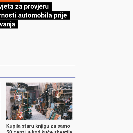
vjeta za provjeru
rnosti automobila prije
vanja
Kupila staru knjigu za samo
50 centi, a kod kuće shvatila