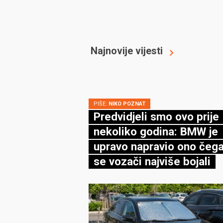
Najnovije vijesti
PIŠE:
NIKO POZNAT
Predvidjeli smo ovo prije
nekoliko godina: BMW je
upravo napravio ono čega
se vozači najviše bojali