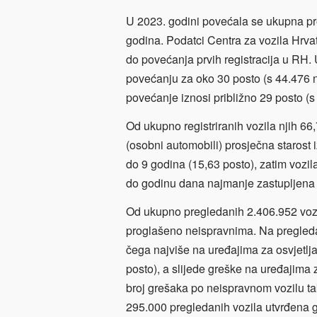
U 2023. godini povećala se ukupna pro
godina. Podatci Centra za vozila Hrva
do povećanja prvih registracija u RH.
povećanju za oko 30 posto (s 44.476 na
povećanje iznosi približno 29 posto (s
Od ukupno registriranih vozila njih 66,
(osobni automobili) prosječna starost
do 9 godina (15,63 posto), zatim vozil
do godinu dana najmanje zastupljena 
Od ukupno pregledanih 2.406.952 vozi
proglašeno neispravnima. Na pregleda
čega najviše na uređajima za osvjetlja
posto), a slijede greške na uređajima
broj grešaka po neispravnom vozilu tak
295.000 pregledanih vozila utvrđena g