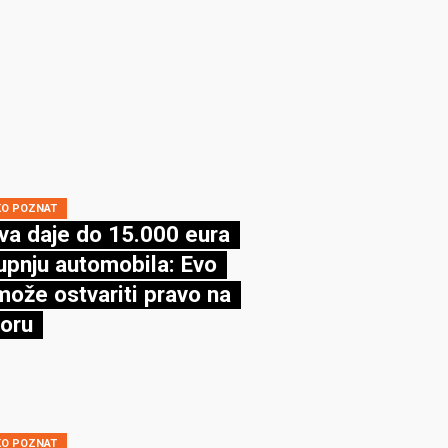
KO POZNAT
va daje do 15.000 eura
upnju automobila: Evo
može ostvariti pravo na
oru
KO POZNAT