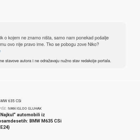
dnik o kojem ne znamo ništa, samo nam ponekad pošalje
 mu ovo nije pravo ime. Tko se pobogu zove Niko?
e
ne stavove autora i ne odražavaju nužno stav redakcije portala.
PIŠE:
IVAN IGLOO GLUHAK
“Najkul” automobili iz
osamdesetih: BMW M635 CSi
(E24)