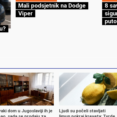
Mali podsjetnik na Dodge
8 sa
Viper
sigu
puto
cu?
aki dom u Jugoslaviji ih je
Ljudi su počeli stavljati
ao, sada se prodaju za
limun pokraj kreveta: Tvrde