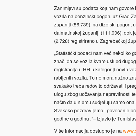
Zanimljivi su podatci koji nam govore 
vozila na benzinski pogon, uz Grad Za
županiji (86.739); na dizelski pogon, 
dalmatinskoj županiji (111.906); dok j
(2.728) registrirano u Zagrebačkoj župa
„Statistički podaci nam već nekoliko g
znači da se vozila kvare uslijed dugogo
registracija u RH u kategoriji novih vo
rabljenih vozila. To ne mora nužno značit
svakako treba redovito održavati i pre
ulogu zbog uočavanja nepravilnosti te
način da u njemu sudjeluju samo ona v
Svakako pozdravljamo i povećanje broja
godine u godinu .“– izjavio je Tomisl
Više informacija dostupno je na
www.c