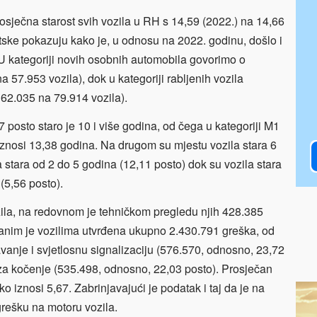
sječna starost svih vozila u RH s 14,59 (2022.) na 14,66
tske pokazuju kako je, u odnosu na 2022. godinu, došlo i
 U kategoriji novih osobnih automobila govorimo o
 57.953 vozila), dok u kategoriji rabljenih vozila
 62.035 na 79.914 vozila).
7 posto staro je 10 i više godina, od čega u kategoriji M1
 iznosi 13,38 godina. Na drugom su mjestu vozila stara 6
a stara od 2 do 5 godina (12,11 posto) dok su vozila stara
(5,56 posto).
la, na redovnom je tehničkom pregledu njih 428.385
nim je vozilima utvrđena ukupno 2.430.791 greška, od
vanje i svjetlosnu signalizaciju (576.570, odnosno, 23,72
 za kočenje (535.498, odnosno, 22,03 posto). Prosječan
o iznosi 5,67. Zabrinjavajući je podatak i taj da je na
rešku na motoru vozila.