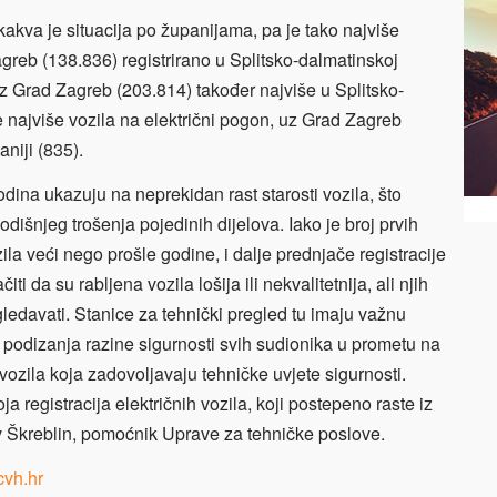
kakva je situacija po županijama, pa je tako najviše
greb (138.836) registrirano u Splitsko-dalmatinskoj
uz Grad Zagreb (203.814) također najviše u Splitsko-
e najviše vozila na električni pogon, uz Grad Zagreb
niji (835).
odina ukazuju na neprekidan rast starosti vozila, što
dišnjeg trošenja pojedinih dijelova. Iako je broj prvih
zila veći nego prošle godine, i dalje prednjače registracije
i da su rabljena vozila lošija ili nekvalitetnija, ali njih
gledavati. Stanice za tehnički pregled tu imaju važnu
 podizanja razine sigurnosti svih sudionika u prometu na
ozila koja zadovoljavaju tehničke uvjete sigurnosti.
 registracija električnih vozila, koji postepeno raste iz
av Škreblin, pomoćnik Uprave za tehničke poslove.
vh.hr