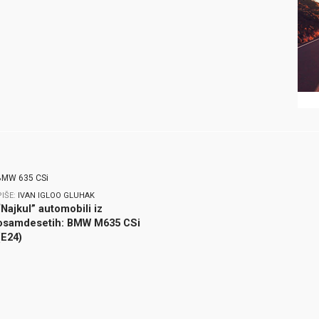
PIŠE:
IVAN IGLOO GLUHAK
“Najkul” automobili iz
osamdesetih: BMW M635 CSi
(E24)