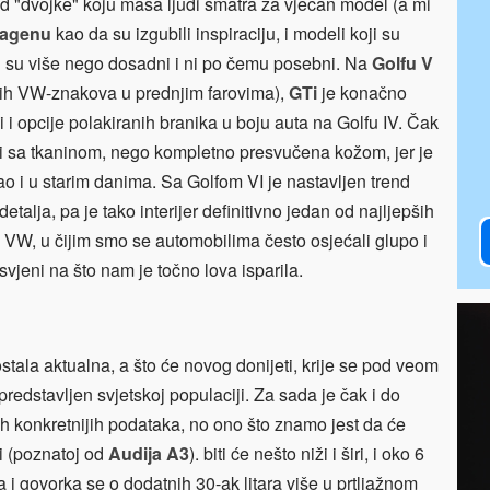
 od "dvojke" koju masa ljudi smatra za vječan model (a mi
wagenu
kao da su izgubili inspiraciju, i modeli koji su
i su više nego dosadni i ni po čemu posebni. Na
Golfu V
šnih VW-znakova u prednjim farovima),
GTi
je konačno
i i opcije polakiranih branika u boju auta na Golfu IV. Čak
iji sa tkaninom, nego kompletno presvučena kožom, jer je
 kao i u starim danima. Sa Golfom VI je nastavljen trend
talja, pa je tako interijer definitivno jedan od najljepših
za VW, u čijim smo se automobilima često osjećali glupo i
 svjeni na što nam je točno lova isparila.
tala aktualna, a što će novog donijeti, krije se pod veom
i predstavljen svjetskoj populaciji. Za sada je čak i do
kih konkretnijih podataka, no ono što znamo jest da će
i (poznatoj od
Audija A3
). biti će nešto niži i širi, i oko 6
 govorka se o dodatnih 30-ak litara više u prtljažnom