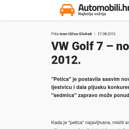
Piše
Ivan IGloo Gluhak
27.08.2012
VW Golf 7 – nov
2012.
"Petica" je postavila sasvim no
ljestvicu i dala pljusku konkur
"sedmica" zapravo može ponud
Kada je "petica" najavljivana, mislili s