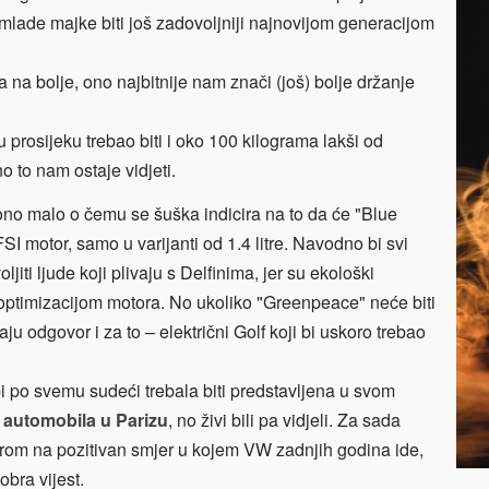
i mlade majke biti još zadovoljniji najnovijom generacijom
 na bolje, ono najbitnije nam znači (još) bolje držanje
u prosijeku trebao biti i oko 100 kilograma lakši od
o to nam ostaje vidjeti.
 ono malo o čemu se šuška indicira na to da će "Blue
FSI motor, samo u varijanti od 1.4 litre. Navodno bi svi
ljiti ljude koji plivaju s Delfinima, jer su ekološki
ptimizacijom motora. No ukoliko "Greenpeace" neće biti
u odgovor i za to – električni Golf koji bi uskoro trebao
i po svemu sudeći trebala biti predstavljena u svom
 automobila u Parizu
, no živi bili pa vidjeli. Za sada
irom na pozitivan smjer u kojem VW zadnjih godina ide,
bra vijest.