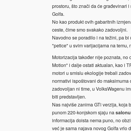
prostoru, što znači da će građevinari 
Golfa.
No kao produkt ovih gabaritnih izmjena
ceste, čime smo svakako zadovoljni.
Navodno se poradilo i na težini, pa bi 
"petice" u svim varijacijama na temu, n
Motorizacija također nije poznata, no
Motion" i dalje ostati aktualan, kao i T
motori u smislu ekologije trebali zadovo
normativi ispoštovani do maksimuma o
zadovoljan ni time, u VolksWagenu imaj
biti predstavljen.
Nas najviše zanima GTi verzija, koja b
punom 220-konjskom sjaju na
salonu
informacija doista nema puno, no obz
već je sama najava novog Golfa vrlo do