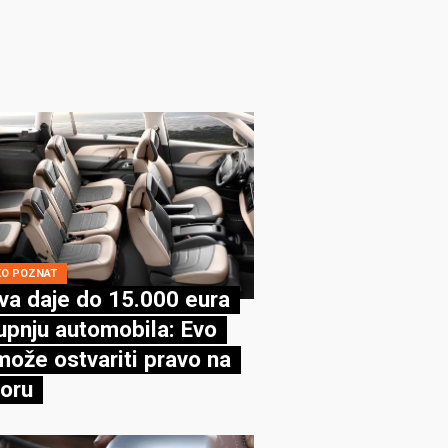
KO POZNAT
va daje do 15.000 eura
upnju automobila: Evo
može ostvariti pravo na
oru