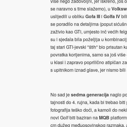
više nego zadovoljni, jer iskreno, još
se naravno s time slažemo), u
Volks
uslijedili u obliku
Gofa III
i
Golfa IV
bil
se poradilo na detaljima (poput siću
zaživio kao GTi, umjesto inč većih felg
su i sjedala bila poželjija u kombinac
taj stari GTI-jevski "štih" bio prisutan
povratka korijenima, samo sa još više de
u klasi i zapravo poprilično atipičan 
s upitnikom iznad glave, jer nismo bili
No sad je
sedma generacija
naglo pos
tajnosti do 4. rujna, kada bi trebao bit
fotografija teško doći, a kamoli do ne
novi Golf biti baziran na
MQB
platform
cm dužeg međuosovinskog razmaka, a i