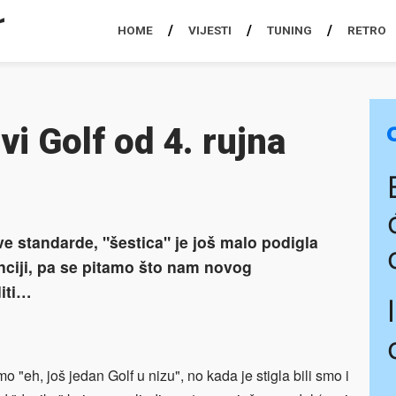
HOME
VIJESTI
TUNING
RETRO
i Golf od 4. rujna
ve standarde, "šestica" je još malo podigla
enciji, pa se pitamo što nam novog
iti…
mo "eh, još jedan Golf u nizu", no kada je stigla bili smo i