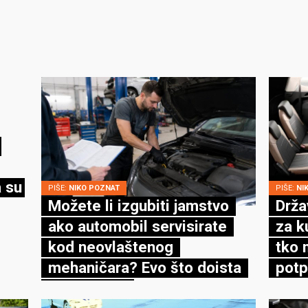
 su
PIŠE:
NIKO POZNAT
PIŠE:
NI
Možete li izgubiti jamstvo
Drža
ako automobil servisirate
za k
kod neovlaštenog
tko 
mehaničara? Evo što doista
potp
kaže zakon