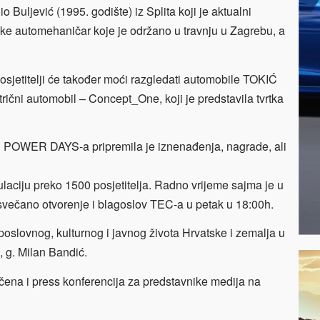
o Buljević (1995. godište) iz Splita koji je aktualni
uke automehaničar koje je održano u travnju u Zagrebu, a
osjetitelji će također moći razgledati automobile TOKIĆ
ični automobil – Concept_One, koji je predstavila tvrtka
IĆ POWER DAYS-a pripremila je iznenađenja, nagrade, ali
aciju preko 1500 posjetitelja. Radno vrijeme sajma je u
 svečano otvorenje i blagoslov TEC-a u petak u 18:
00h
.
 poslovnog, kulturnog i javnog života Hrvatske i zemalja u
, g. Milan Bandić.
ličena i press konferencija za predstavnike medija na