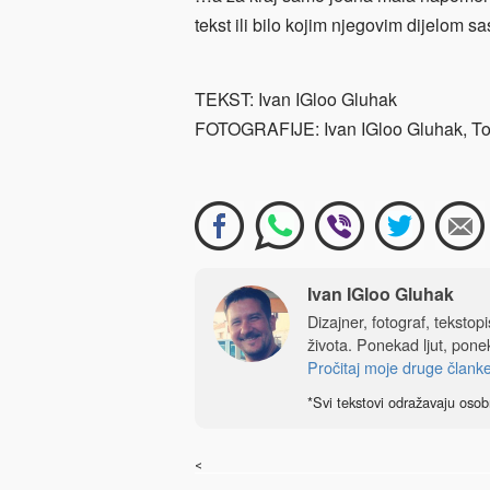
tekst ili bilo kojim njegovim dijelom s
TEKST: Ivan IGloo Gluhak
FOTOGRAFIJE: Ivan IGloo Gluhak, Tok
Ivan IGloo Gluhak
Dizajner, fotograf, tekstop
života. Ponekad ljut, ponek
Pročitaj moje druge člank
*Svi tekstovi odražavaju osob
<