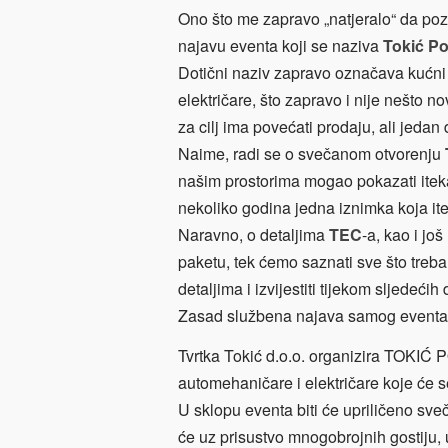
Ono što me zapravo „natjeralo“ da poz
najavu eventa koji se naziva
Tokić P
Dotični naziv zapravo označava kućni
električare, što zapravo i nije nešto n
za cilj ima povećati prodaju, ali jed
Naime, radi se o svečanom otvorenju
našim prostorima mogao pokazati itekak
nekoliko godina jedna iznimka koja i
Naravno, o detaljima
TEC
-a, kao i još
paketu, tek ćemo saznati sve što treba
detaljima i
izvijestiti tijekom sljedećih
Zasad službena najava samog eventa 
Tvrtka Tokić d.o.o. organizira TOKI
automehaničare
i električare koje će 
U sklopu eventa biti će upriličeno sv
će uz prisustvo mnogobrojnih gostiju, 