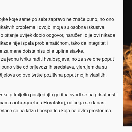
ojke koje same po sebi zapravo ne znače puno, no ono
 ikakvih problema i dvojbi moja su osobna iskustva.
o pitanje uvijek dobio odgovor, naručeni dijelovi nikada
nikada nije ispala problematičnom, tako da integritet i
e za mene doista nisu bile upitne stavke.
za jednu tvrtku raditi hvalospjeve, no za sve one poput
e puno više od prijevoznih sredstava, vjerujem da su
jelova od ove tvrtke pozitivna poput mojih vlastitih.
vrtku
primijetio posljednjih godina svodi se na prisutnost i
ormama
auto-sporta
u
Hrvatskoj
, od čega se danas
zvlače se na krizu i besparicu koja na ovim prostorima