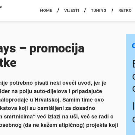
HOME
VIJESTI
TUNING
RETRO
ays – promocija
tke
nije potrebno pisati neki oveći uvod, jer je
ider na polju auto-dijelova i pripadajuće
maloprodaje u Hrvatskoj. Samim time ovo
tekstova koji su osmišljeni za dosadno
 smrtnicima“ već izlazi na uši, već se radi o
posebnog (da ne kažem atipičnog) projekta koji