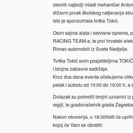
otvoriti najbolji mladi mehaničar Antoni
državni prvak školskog natjecanja str
isto je sponzorirala tvrtka Tokić.
Osim sajma alata i servisne opreme, p
RACING TEAM-a, te prvi hrvatski elektr
Rimac-automobili iz Svete Nedjelje.
Tvrtka Tokić svim posjetiteljima TOK
i brojne zabavne sadržaje.
Kroz dva dana eventa očekujemo cirkul
petak i subotu od 10:00 do 19:00 h, a
Dolazak su potvrdili brojni uzvanici iz
regiji, te gradonačelnik grada Zagreba
Nakon otvorenja, u 18:
30hbiti će upri
kojoj će Vam se obratiti: