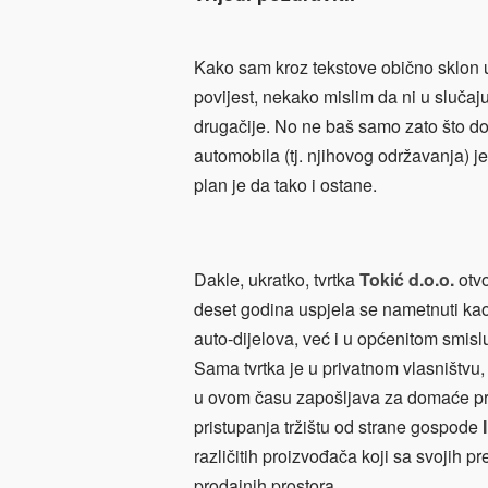
Kako sam kroz tekstove obično sklon u
povijest, nekako mislim da ni u slučaju
drugačije. No ne baš samo
zato što do
automobila (tj. njihovog održavanja) je
plan je da tako i ostane.
Dakle, ukratko, tvrtka
Tokić d.o.o.
otv
deset godina uspjela se nametnuti ka
auto-dijelova, već i u općenitom smisl
Sama tvrtka je u privatnom vlasništvu,
u ovom času zapošljava za domaće prili
pristupanja tržištu od strane gospode
različitih proizvođača koji sa svojih 
prodajnih prostora.