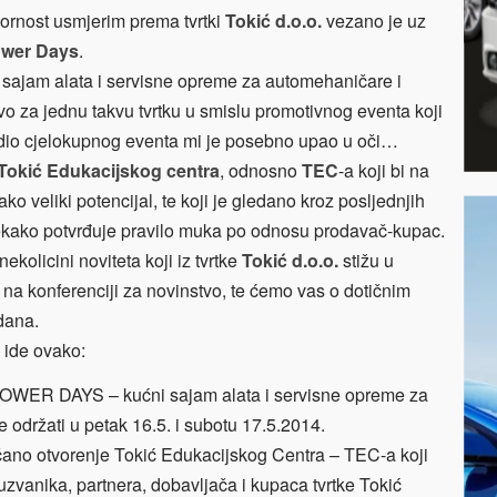
ornost usmjerim prema tvrtki
Tokić d.o.o.
vezano je uz
ower Days
.
 sajam alata i servisne opreme za automehaničare i
ovo za jednu takvu tvrtku u smislu
promotivnog eventa koji
an dio cjelokupnog eventa mi je posebno upao u oči…
Tokić Edukacijskog centra
, odnosno
TEC
-a koji bi na
o veliki potencijal, te koji je gledano kroz posljednjih
tekako potvrđuje pravilo muka po odnosu prodavač-kupac.
 nekolicini noviteta koji iz tvrtke
Tokić d.o.o.
stižu u
 na konferenciji za novinstvo, te ćemo vas o dotičnim
 dana.
ide ovako:
Ć POWER DAYS – kućni sajam alata i servisne opreme
za
se održati u petak 16.5. i subotu 17.5.2014.
ečano otvorenje Tokić Edukacijskog Centra – TEC-a koji
uzvanika, partnera, dobavljača i kupaca tvrtke Tokić