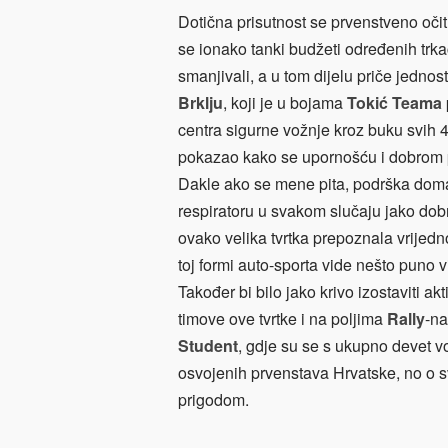
Dotična prisutnost se prvenstveno očit
se ionako tanki budžeti određenih trk
smanjivali, a u tom dijelu priče jedno
Brklju
, koji je u bojama
Tokić Teama
centra sigurne vožnje kroz buku svih
pokazao kako se upornošću i dobrom 
Dakle ako se mene pita, podrška domać
respiratoru u svakom slučaju jako dobr
ovako velika tvrtka prepoznala vrijed
toj formi auto-sporta vide nešto puno 
Također bi bilo jako krivo izostaviti akt
timove ove tvrtke i na poljima
Rally
-na
Student
, gdje su se s ukupno devet voz
osvojenih prvenstava Hrvatske, no o 
prigodom.