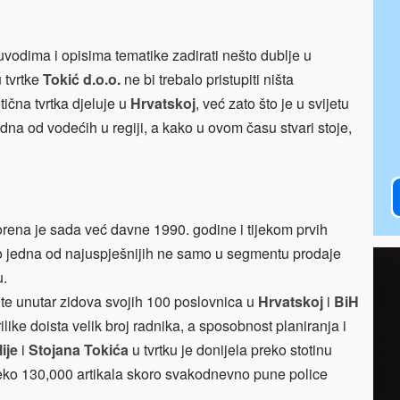
vodima i opisima tematike zadirati nešto dublje u
 tvrtke
Tokić d.o.o.
ne bi trebalo pristupiti ništa
tična tvrtka djeluje u
Hrvatskoj
, već zato što je u svijetu
dna od vodećih u regiji, a kako u ovom času stvari stoje,
orena je sada već davne 1990. godine i tijekom prvih
o jedna od najuspješnijih ne samo u segmentu prodaje
u.
 te unutar zidova svojih 100 poslovnica u
Hrvatskoj
i
BiH
ke doista velik broj radnika, a sposobnost planiranja i
Ilije
i
Stojana Tokića
u tvrtku je donijela preko stotinu
preko 130,000 artikala skoro svakodnevno pune police