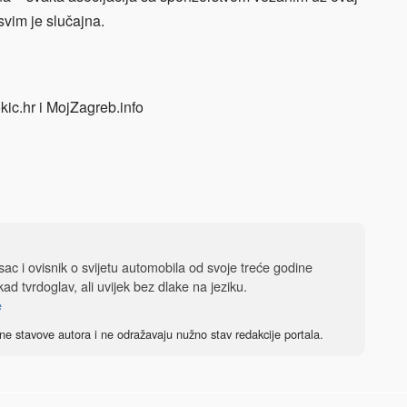
asvim je slučajna.
ic.hr i MojZagreb.info
isac i ovisnik o svijetu automobila od svoje treće godine
ad tvrdoglav, ali uvijek bez dlake na jeziku.
e
ne stavove autora i ne odražavaju nužno stav redakcije portala.