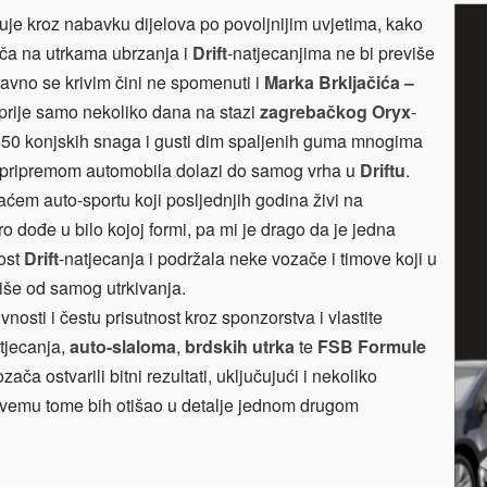
uje kroz nabavku dijelova po povoljnijim uvjetima, kako
ača na utrkama ubrzanja i
Drift
-natjecanjima ne bi previše
stavno se krivim čini ne spomenuti i
Marka Brkljačića –
prije samo nekoliko dana na stazi
zagrebačkog Oryx
-
 450 konjskih snaga i gusti dim spaljenih guma mnogima
pripremom automobila dolazi do samog vrha u
Driftu
.
em auto-sportu koji posljednjih godina živi na
o dođe u bilo kojoj formi, pa mi je drago da je jedna
nost
Drift
-natjecanja i podržala neke vozače i timove koji u
više od samog utrkivanja.
ivnosti i čestu prisutnost kroz sponzorstva i vlastite
tjecanja,
auto-slaloma
,
brdskih utrka
te
FSB Formule
ača ostvarili bitni rezultati, uključujući i nekoliko
svemu tome bih otišao u detalje jednom drugom