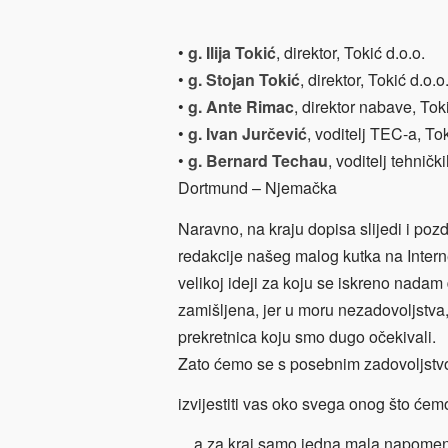
•
g. Ilija Tokić
, direktor, Tokić d.o.o.
•
g. Stojan Tokić
, direktor, Tokić d.o.o
•
g. Ante Rimac
, direktor nabave, Toki
•
g. Ivan Jurčević
, voditelj TEC-a, Tok
•
g. Bernard Techau
, voditelj tehnič
Dortmund – Njemačka
Naravno, na kraju dopisa slijedi i po
redakcije našeg malog kutka na Inter
velikoj ideji za koju se iskreno nadam 
zamišljena, jer u moru nezadovoljstva,
prekretnica koju smo dugo očekivali.
Zato ćemo se s posebnim zadovoljstvo
izvijestiti
vas oko svega onog što ćemo 
…a za kraj samo jedna mala napomena