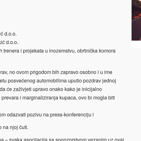
.
ć d.o.o.
ić d.o.o.
kih trenera i projekata u inozemstvu, obrtnička komora
zdrav, no ovom prigodom bih zapravo osobno i u ime
netu posvećenog automobilima uputio pozdrav jednoj
da će zaživjeti upravo onako kako je inicijalno
 prevara i marginaliziranja kupaca, ovo bi mogla biti
m odazvati pozivu na press-konferenciju i
na njoj čuti.
 – svaka asocijacija sa sponzorstvom vezanim uz ovaj