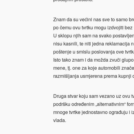
Znam da su većini nas sve to samo br
po čemu ovu tvrtku mogu izdvojiti bez
U sklopu njih sam na svako postavljen
nisu kasnili, te niti jedna reklamacija 
poštenje u smislu poslovanja ove tvrtk
Isto tako znam i da možda zvuči glupo 
mene, tj. one za koje automobili znač
razmišljanja usmjerena prema kupnji di
Druga stvar koju sam vezano uz ovu t
podršku određenim „alternativnim“ f
mnoge tvrtke jednostavno ograđuju i i
vlada.