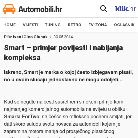
HOME
VIJESTI
TUNING
RETRO
EV-ZONA
OGLASNIK
Piše
Ivan IGloo Gluhak
30.05.2014
Smart – primjer povijesti i nabijanja
kompleksa
Iskreno, Smart je marka o kojoj često izbjegavam pisati,
no u ovom slučaju jednostavno ne mogu
odoljeti
…
Kad se negdje na cesti susretnem
s nekom primjerkom
najmanjeg komercijalnog automobila na svijetu u obliku
Smarta ForTwo
, najčešće se refleksno počnem smijati, jer
dati skoro suludu svotu novaca za automobil kojem je
zapremina motora manja od prosječnog plastičnog