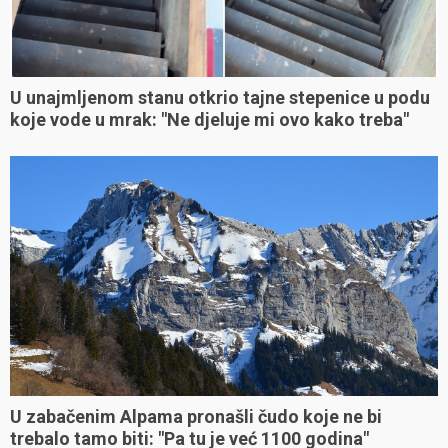
U unajmljenom stanu otkrio tajne stepenice u podu
koje vode u mrak: "Ne djeluje mi ovo kako treba"
U zabačenim Alpama pronašli čudo koje ne bi
trebalo tamo biti: "Pa tu je već 1100 godina"