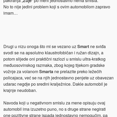
pakiranja „
Žuje
“ po meni jednostavno nema smisla.
No to nije jedini problem koji s ovim automobilom zapravo
imam…
Drugi u nizu onoga što mi se vezano uz
Smart
ne sviđa
svodi se na apsolutno klaustrofobičan i ružan dizajn, a
potom slijede oni praktični razlozi u smislu ultra-kratkog
međuosovinskog razmaka, zbog kojeg tijekom gradske
vožnje za volanom
Smarta
ne prelazite preko ležećih
policajaca, već se na njih jednostavno penjete uz obavezan
udarac negdje po sredini kralježnice. Dakle automobil je
krajnje neudoban.
Navoda koji u negativnom smislu za mene opisuju ovaj
automobil ima izuzetno puno, no s druge strane negirati
one pozitivne strane ispada jednostavno nemogućim, pa