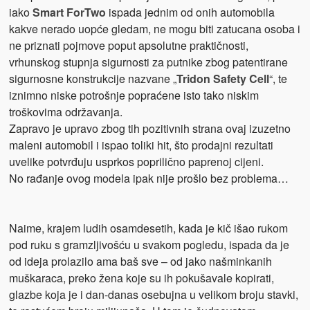
iako
Smart ForTwo
ispada jednim od onih automobila
kakve nerado uopće gledam, ne mogu biti zatucana osoba i
ne priznati pojmove poput apsolutne praktičnosti,
vrhunskog stupnja sigurnosti za putnike zbog patentirane
sigurnosne konstrukcije nazvane „
Tridon Safety Cell
“, te
iznimno niske potrošnje popraćene isto tako niskim
troškovima održavanja.
Zapravo je upravo zbog tih pozitivnih strana ovaj izuzetno
maleni automobil i ispao toliki hit, što prodajni rezultati
uvelike potvrđuju usprkos poprilično paprenoj cijeni.
No rađanje ovog modela ipak nije prošlo bez problema…
Naime, krajem ludih osamdesetih, kada je kič išao rukom
pod ruku s gramzljivošću u svakom pogledu, ispada da je
od ideja prolazilo ama baš sve – od jako našminkanih
muškaraca, preko žena koje su ih pokušavale kopirati,
glazbe koja je i dan-danas osebujna u velikom broju stavki,