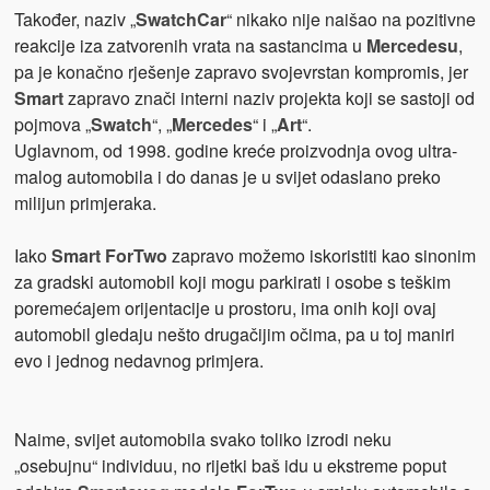
Također, naziv „
SwatchCar
“ nikako nije naišao na pozitivne
reakcije iza zatvorenih vrata na sastancima u
Mercedesu
,
pa je konačno rješenje zapravo svojevrstan kompromis, jer
Smart
zapravo znači interni naziv projekta koji se sastoji od
pojmova „
Swatch
“, „
Mercedes
“ i „
Art
“.
Uglavnom, od 1998. godine kreće proizvodnja ovog ultra-
malog automobila i do danas je u svijet odaslano preko
milijun primjeraka.
Iako
Smart ForTwo
zapravo možemo iskoristiti kao sinonim
za gradski automobil koji mogu parkirati i osobe s teškim
poremećajem orijentacije u prostoru, ima onih koji ovaj
automobil gledaju nešto drugačijim očima, pa u toj maniri
evo i jednog nedavnog primjera.
Naime, svijet automobila svako toliko izrodi neku
„osebujnu“ individuu, no rijetki baš idu u ekstreme poput