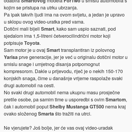
odabira
Smartovog
modela
ForTwo
u smislu automobila s
kojim se pristupa na utrku ubrzanja.
Pa ipak takvih ljudi ima na ovom svijetu, a jedan je upravo
u sklopu ovog video-uratka pred vama.
Dotični mali bijeli
Smart
, kako sam uspio saznati, pod
sjedalom ima 1,5-litreni četverocilindrični motor koji
potpisuje
Toyota
.
Sam motor je u ovaj
Smart
transplantiran iz polovnog
Yarisa
prve generacije, jer je već u originalu dotični motor u
smislu snage i umjetnog disanja potpomognut
kompresorom. Dakle u prijevodu, riječ je o nekih 150-170
konjskih snaga, čime u današnje vrijeme raspolaže svaki
drugi automobil na cesti.
No svaki drugi automobil nema ukupnu masu prosječne
pretile osobe, pa samim time u usporedbi s ovim
Smartom
,
čak i automobil poput
Shelby Mustanga GT500
nema kraj
ovako složenog
Smarta
što tražiti na utrci.
Ne vjerujete? Još bolje, jer će vas ovaj video-uradak