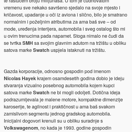
te rastućem broju milijunaša. U tom je čudnovatom
vremenu sve nekako savršeno sjedalo na svoje mjesto i
kričavost, upadanje u oči iz aviona i slično, bilo je smatrano
normalnim i poželjnim atributima za ama baš sve – od
mode, uređenja interijera, automobila i sveg ostalog što mi
u ovim trenucima pada napamet. Stoga nimalo ne čudi da
se tvrtka
SMH
sa svojim glavnim adutom na tržištu u obliku
satova marke
Swatch
uspjela istaknuti na tržištu.
Gazda korporacije, odnosno gospodin pod imenom
Nicolas Hayek
krajem osamdesetih godina dobio je ideju
stvaranja vizualno posebnog automobila kojem kupci
satova marke
Swatch
ne bi mogli
odoljeti. Dotična ideja
podrazumijevala je malene motore, kompaktne dimenzije
karoserije, te agilnost i praktičnost u ama baš svakom
zamislivom segmentu jednog gradskog automobila.
Inicijalni dogovori krenuli su u obliku suradnje s
Volkswagenom
, no kada je 1993. godine gospodin