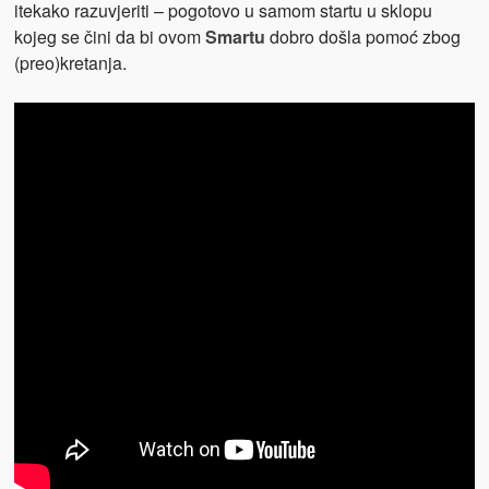
itekako razuvjeriti – pogotovo u samom startu u sklopu
kojeg se čini da bi ovom
Smartu
dobro došla pomoć zbog
(preo)kretanja.