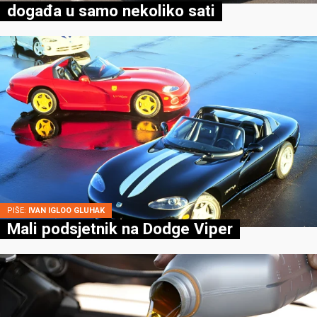
događa u samo nekoliko sati
PIŠE:
IVAN IGLOO GLUHAK
Mali podsjetnik na Dodge Viper