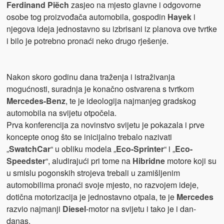
Ferdinand Piëch
zasjeo na mjesto glavne i odgovorne
osobe tog proizvođača automobila, gospodin
Hayek
i
njegova ideja jednostavno su izbrisani iz planova ove tvrtke
i bilo je potrebno pronaći neko drugo rješenje.
Nakon skoro godinu dana traženja i istraživanja
mogućnosti, suradnja je konačno ostvarena s tvrtkom
Mercedes-Benz
, te je ideologija najmanjeg gradskog
automobila na svijetu otpočela.
Prva konferencija za novinstvo svijetu je pokazala i prve
koncepte onog što se inicijalno trebalo nazivati
„
SwatchCar
“ u obliku modela „
Eco-Sprinter
“ i „
Eco-
Speedster
“, aludirajući pri tome na
Hibridne
motore koji su
u smislu pogonskih strojeva trebali u zamišljenim
automobilima pronaći svoje mjesto, no razvojem ideje,
dotična motorizacija je jednostavno otpala, te je
Mercedes
razvio najmanji
Diesel
-motor na svijetu i tako je i dan-
danas.