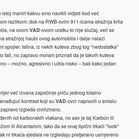
 istoj maniri kakvu smo navikli vidjeti kod već
tnom razlikom: dok na RWB-ovim 911-icama stražnja krila
bila, na ovom
VAD
-ovom uratku to nije slučaj, već se
a stražnjoj haubi ovog automobila i dalje nalazi
ni spojler. Istina, iz nekih kuteva zbog tog "nedostatka"
 fali, no zapravo moram priznati da je takvih kuteva
čno – moćno, agresivno i ultra-nisko – baš kako jedan
rijer već izvana započinje priču jednog totalno
enađujuć kontrast koji su
VAD
-ovci napravili u smislu
a zapravo izgleda civilizirano.
rađenih od karbonskih vlakana, no sav je taj Karbon ili
om ili Alcantarom, tako da se onaj tipični trkaći "look"
Čak ni trkaća sjedala ne izgledaju pretjerano usmjereno