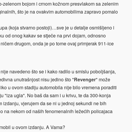
avo-zelenom bojom i crnom kožnom presvlakom sa zelenim
riginalnih, što je na ovakvim automobilima zapravo pomalo
lupa (koja stvarno postoji)…sve je u detalje osmišljeno i
u od onog kakav se stječe na prvi dojam, odnosno
 ničem drugom, onda je po tome ovaj primjerak 911-ice
nije navedeno što se i kako radilo u smislu poboljšanja,
edivna unutrašnjost nisu jedino što "
Revenger
" može
iko u ovom stadiju automobila nije bilo vremena poraditi
u "iza ugla". No baš da sam i u krivu, te da 300-konja
izdanju, vjerujem da se ni u jednoj sekundi ne bih
vio na nekom od naših fenomenalnih ležećih policajaca
tomobil u ovom izdanju. A Vama?