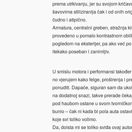
prema utrkivanju, jer su svojom krič
šavovima stiliziranija čak i od onih o
čudno i atipično.
Armatura, centralni greben, stražnja k
provedeno u pomalo kontrastnom oblik
pogledom na eksterijer, pa ako već po
itekako poseban i zanimljiv.
U smislu motora i performansi također 
no vjerujem kako felge, proširenja i pr
ponuditi. Dapače, siguran sam da ukol
na dodatnoj snazi, takve prerade čekaj
pod haubom ostane u svom tvorničkom 
bunio – čak ni kada bi pola auta osta
koje svi toliko volimo.
Da, doista mi se toliko sviđa ovaj au