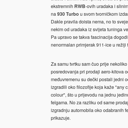
ekstremnih
RWB
-ovih uradaka i slin
na
930 Turbo
u svom tvorničkom izda
Dakle pravila doista nema, no to sve
nekim od uradaka iz svijeta tuninga v
Pa upravo se takva fascinacija dogod
nenormalan primjerak 911-ice u režiji 
Za samu tvrtku sam čuo prije nekoliko g
posredovanja pri prodaji aero-kitova 
međuvremenu su dečki postali jedni od 
izgradili oko filozofije koja kaže "any 
colour", što u prijevodu na jednu jedin
felgama. No za razliku od same prodaje 
izgradnju automobila oko odabranih fel
prikazuje.