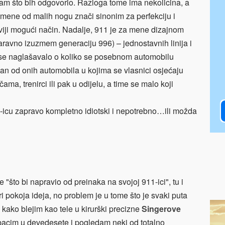
am što bih odgovorio. Razloga tome ima nekolicina, a
mene od malih nogu znači sinonim za perfekciju i
iviji mogući način. Nadalje, 911 je za mene dizajnom
aravno izuzmem generaciju 996) – jednostavnih linija i
i se naglašavalo o koliko se posebnom automobilu
dan od onih automobila u kojima se vlasnici osjećaju
čama, trenirci ili pak u odijelu, a time se malo koji
11-icu zapravo kompletno idiotski i nepotrebno…ili možda
 "što bi napravio od preinaka na svojoj 911-ici", tu i
pokoja ideja, no problem je u tome što je svaki puta
 kako blejim kao tele u kirurški precizne
Singerove
ebacim u devedesete i pogledam neki od totalno