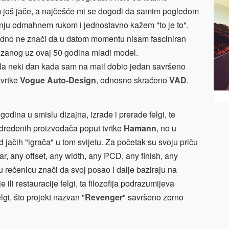
im još jače, a najčešće mi se dogodi da samim pogledom
nju odmahnem rukom i jednostavno kažem "to je to".
jedno ne znači da u datom momentu nisam fasciniran
ezanog uz ovaj 50 godina mladi model.
ila neki dan kada sam na mail dobio jedan savršeno
tvrtke
Vogue Auto-Design
, odnosno skraćeno
VAD
.
odina u smislu dizajna, izrade i prerade felgi, te
određenih proizvođača poput tvrtke
Hamann
, no u
jačih "igrača" u tom svijetu. Za početak su svoju priču
car, any offset, any width, any PCD, any finish, any
u rečenicu znači da svoj posao i dalje baziraju na
ili restauracije felgi, ta filozofija podrazumijeva
gi, što projekt nazvan "
Revenger
" savršeno zorno