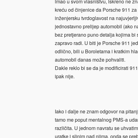
imao u svom vlasništvu, iskreno ne zn
kreću od činjenice da Porsche 911 za 
inženjersku tvrdoglavost na najuvjerlj
jednostavno prelijep automobil (ako n
bez pretjerano puno detalja kojima b
zapravo radi. U biti je Porsche 911 je
odlično, bili u Boroletama i kratkim hla
automobil danas može pohvaliti.
Dakle reklo bi se da je modificirati 9
ipak nije.
Iako i dalje ne znam odgovor na pitanje
tamo me poput mentalnog PMS-a udari 
različita. U jednom navratu se uhvatim
uratke i slinim nad njima, onda se pr