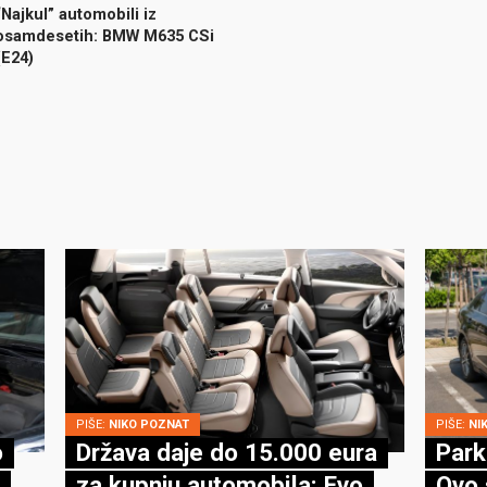
“Najkul” automobili iz
osamdesetih: BMW M635 CSi
(E24)
PIŠE:
NIKO POZNAT
PIŠE:
NI
o
Država daje do 15.000 eura
Park
za kupnju automobila: Evo
Ovo 