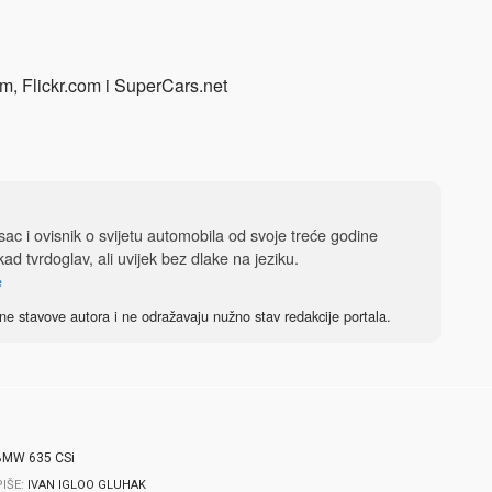
 Flickr.com i SuperCars.net
isac i ovisnik o svijetu automobila od svoje treće godine
ad tvrdoglav, ali uvijek bez dlake na jeziku.
e
ne stavove autora i ne odražavaju nužno stav redakcije portala.
PIŠE:
IVAN IGLOO GLUHAK