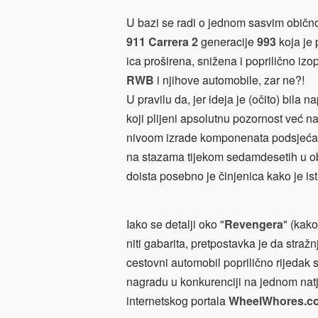
U bazi se radi o jednom sasvim običn
911 Carrera 2
generacije
993
koja je
ica proširena, snižena i poprilično i
RWB
i njihove automobile, zar ne?!
U pravilu da, jer ideja je (očito) bila
koji plijeni apsolutnu pozornost već na
nivoom izrade komponenata podsjeća
na stazama tijekom sedamdesetih u o
doista posebno je činjenica kako je is
Iako se detalji oko "
Revengera
" (kak
niti gabarita, pretpostavka je da straž
cestovni automobil poprilično rijedak 
nagradu u konkurenciji na jednom nat
internetskog portala
WheelWhores.c