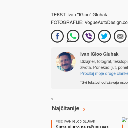
TEKST: Ivan "IGloo" Gluhak
FOTOGRAFIJE: VogueAutoDesign.com,
Ivan IGloo Gluhak
Dizajner, fotograf, tekstop
života. Ponekad ljut, ponek
Pročitaj moje druge člank
*Svi tekstovi odražavaju osob
<
Najčitanije
PIŠE:
IVAN IGLOO GLUHAK
Sutra ujutro na računu vas