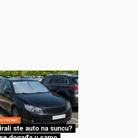
KO POZNAT
irali ste auto na suncu?
se događa u samo