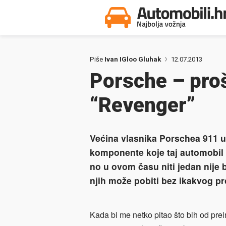
Piše
Ivan IGloo Gluhak
12.07.2013
Porsche – proš
“Revenger”
Većina vlasnika Porschea 911 u
komponente koje taj automobil 
no u ovom času niti jedan nije b
njih može pobiti bez ikakvog p
Kada bi me netko pitao što bih od pr