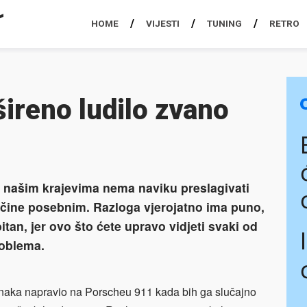
HOME
VIJESTI
TUNING
RETRO
ireno ludilo zvano
 našim krajevima nema naviku preslagivati
čine posebnim. Razloga vjerojatno ima puno,
itan, jer ovo što ćete upravo vidjeti svaki od
roblema.
einaka napravio na Porscheu 911 kada bih ga slučajno