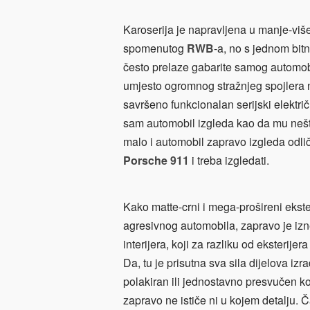
Karoserija je napravljena u manje-više
spomenutog
RWB
-a, no s jednom bi
često prelaze gabarite samog automo
umjesto ogromnog stražnjeg spojlera n
savršeno funkcionalan serijski električ
sam automobil izgleda kao da mu nešto
malo i automobil zapravo izgleda odli
Porsche 911
i treba izgledati.
Kako matte-crni i mega-prošireni ekste
agresivnog automobila, zapravo je izn
interijera, koji za razliku od eksterijer
Da, tu je prisutna sva sila dijelova iz
polakiran ili jednostavno presvučen kož
zapravo ne ističe ni u kojem detalju. 