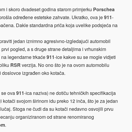
om i skoro dvadeset godina starom primjerku
Porschea
 prošla određene estetske zahvate. Ukratko, ova je
911
-
zopačena. Dakle standardna priča koja uvelike podsjeća na
 napraviti jedan iznimno agresivno-izgledajući automobil
 prvi pogled, a s druge strane detaljima i vrhunskim
 na legendarne trkaće
911
-ice kakve su se mogle vidjeti
bliku
RSR
verzija. No ono što je na ovom automobilu
ti doslovce izgrađen oko kotača.
o se ova
911
-ica naziva) ne dotiču tehničkih specifikacija
nji kotači svojom širinom idu preko 12 inča, što je za jedan
slučaj. Stoga ne čudi da su kotači nedavno osvojili prvu
jecanju organiziranom od strane renomiranog
om
.